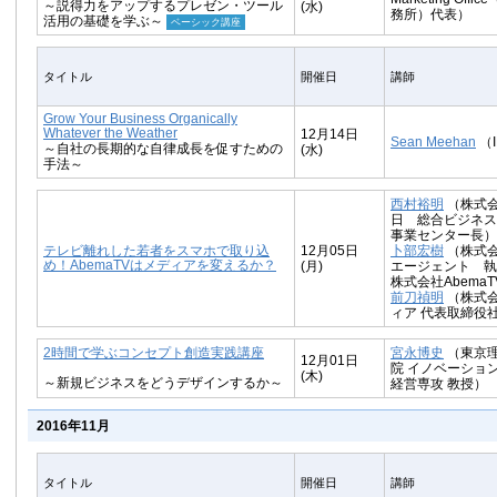
～説得力をアップするプレゼン・ツール
(水)
務所）代表）
活用の基礎を学ぶ～
ベーシック講座
タイトル
開催日
講師
Grow Your Business Organically
Whatever the Weather
12月14日
Sean Meehan
（
～自社の長期的な自律成長を促すための
(水)
手法～
西村裕明
（株式
日 総合ビジネス
事業センター長）
テレビ離れした若者をスマホで取り込
12月05日
卜部宏樹
（株式
め！AbemaTVはメディアを変えるか？
(月)
エージェント 執
株式会社Abema
前刀禎明
（株式
ィア 代表取締役
2時間で学ぶコンセプト創造実践講座
宮永博史
（東京
12月01日
院 イノベーショ
(木)
～新規ビジネスをどうデザインするか～
経営専攻 教授）
2016年11月
タイトル
開催日
講師