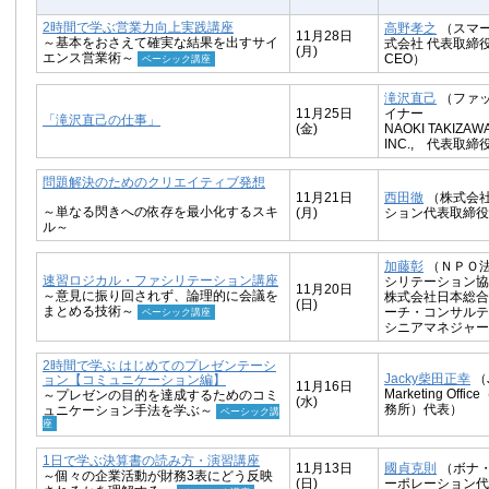
2時間で学ぶ営業力向上実践講座
高野孝之
（スマ
11月28日
～基本をおさえて確実な結果を出すサイ
式会社 代表取締
(月)
エンス営業術～
CEO）
ベーシック講座
滝沢直己
（ファ
11月25日
イナー
「滝沢直己の仕事」
(金)
NAOKI TAKIZAW
INC., 代表取
問題解決のためのクリエイティブ発想
11月21日
西田徹
（株式会
～単なる閃きへの依存を最小化するスキ
(月)
ション代表取締役
ル～
加藤彰
（ＮＰＯ
速習ロジカル・ファシリテーション講座
シリテーション協
11月20日
～意見に振り回されず、論理的に会議を
株式会社日本総合
(日)
まとめる技術～
ーチ・コンサルテ
ベーシック講座
シニアマネジャー
2時間で学ぶ はじめてのプレゼンテーシ
Jacky柴田正幸
（J
ョン【コミュニケーション編】
11月16日
Marketing Off
～プレゼンの目的を達成するためのコミ
(水)
務所）代表）
ュニケーション手法を学ぶ～
ベーシック講
座
1日で学ぶ決算書の読み方・演習講座
11月13日
國貞克則
（ボナ
～個々の企業活動が財務3表にどう反映
(日)
ーポレーション代