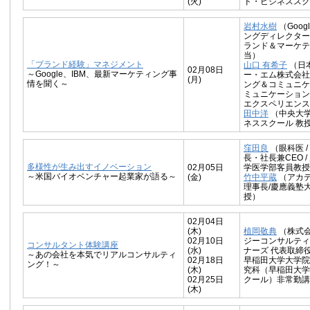
(火)
ド・ビジネススク
岩村水樹
（Goog
ングディレクター
ランド＆マーケテ
当）
「ブランド経験」マネジメント
山口 有希子
（日
02月08日
～Google、IBM、最新マーケティング事
ー・エム株式会社
(月)
情を聞く～
ング＆コミュニケ
ミュニケーション
エクスペリエンス
田中洋
（中央大
ネススクール 教授
窪田良
（眼科医 / A
長・社長兼CEO 
多様性が生み出すイノベーション
02月05日
学医学部客員教授
～米国バイオベンチャー起業家が語る～
(金)
竹中平蔵
（アカ
理事長/慶應義塾
授）
02月04日
(木)
植岡敬典
（株式
02月10日
ジーコンサルティ
コンサルタント体験講座
(水)
ナーズ 代表取締
～あの会社を本気でリアルコンサルティ
02月18日
早稲田大学大学院
ング！～
(木)
究科（早稲田大学
02月25日
クール）非常勤講
(木)