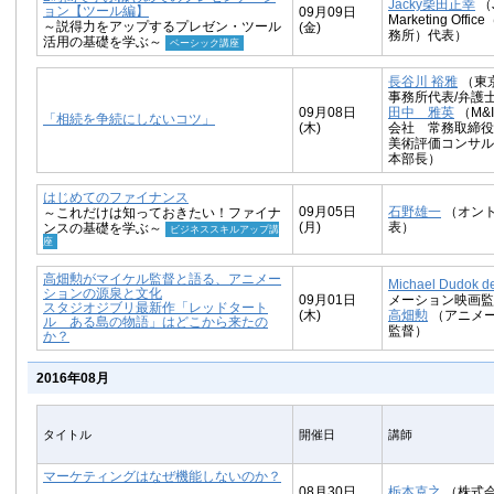
Jacky柴田正幸
（J
ョン【ツール編】
09月09日
Marketing Off
～説得力をアップするプレゼン・ツール
(金)
務所）代表）
活用の基礎を学ぶ～
ベーシック講座
長谷川 裕雅
（東
事務所代表/弁護
09月08日
田中 雅英
（M&
「相続を争続にしないコツ」
(木)
会社 常務取締役
美術評価コンサル
本部長）
はじめてのファイナンス
09月05日
石野雄一
（オント
～これだけは知っておきたい！ファイナ
(月)
表）
ンスの基礎を学ぶ～
ビジネススキルアップ講
座
高畑勲がマイケル監督と語る、アニメー
Michael Dudok de
ションの源泉と文化
09月01日
メーション映画監
スタジオジブリ最新作「レッドタート
(木)
高畑勲
（アニメ
ル ある島の物語」はどこから来たの
監督）
か？
2016年08月
タイトル
開催日
講師
マーケティングはなぜ機能しないのか？
08月30日
栃本克之
（株式