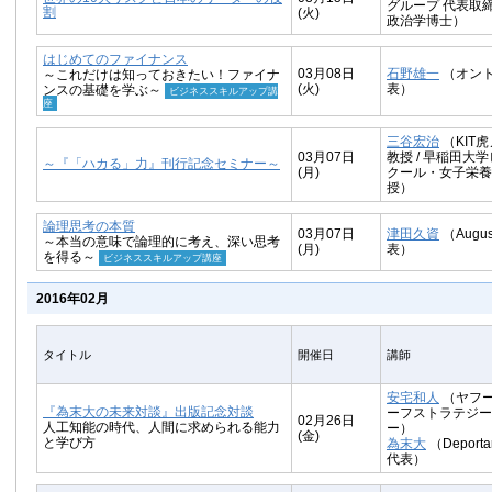
グループ 代表取
割
(火)
政治学博士）
はじめてのファイナンス
03月08日
石野雄一
（オント
～これだけは知っておきたい！ファイナ
(火)
表）
ンスの基礎を学ぶ～
ビジネススキルアップ講
座
三谷宏治
（KIT
03月07日
教授 / 早稲田大
～『「ハカる」力』刊行記念セミナー～
(月)
クール・女子栄養
授）
論理思考の本質
03月07日
津田久資
（Augu
～本当の意味で論理的に考え、深い思考
(月)
表）
を得る～
ビジネススキルアップ講座
2016年02月
タイトル
開催日
講師
安宅和人
（ヤフー
『為末大の未来対談』出版記念対談
ーフストラテジー
02月26日
人工知能の時代、人間に求められる能力
ー）
(金)
と学び方
為末大
（Deportar
代表）