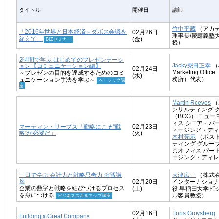
タイトル
開催日
講師
竹中平蔵
（アカ
「2016年世界と日本経済～ダボス会議を
02月26日
理事長/慶應義塾
終えて」
(金)
BIZセミナー
授）
2時間で学ぶ はじめてのプレゼンテーシ
Jacky柴田正幸
（J
ョン【コミュニケーション編】
02月24日
Marketing Off
～プレゼンの目的を達成するためのコミ
(水)
務所）代表）
ュニケーション手法を学ぶ～
ベーシック講
座
Martin Reeves
（
ンサルティング 
（BCG） ニュ
ィス シニア・パ
マーティン・リーブス「戦略にこそ“戦
02月23日
ネージング・ディ
略”が必要だ」
(火)
木村亮示
（ボスト
ティング グルー
京オフィス パー
ージング・ディレ
一日で学ぶ 会計力と戦略思考力 演習講
大津広一
（株式
座
02月20日
インターナショナ
企業の数字と戦略を結びつけるプロセス
(土)
役 早稲田大学ビ
を身につける
ル客員教授）
ビジネススキルアップ講座
02月16日
Boris Groysberg
Building a Great Company