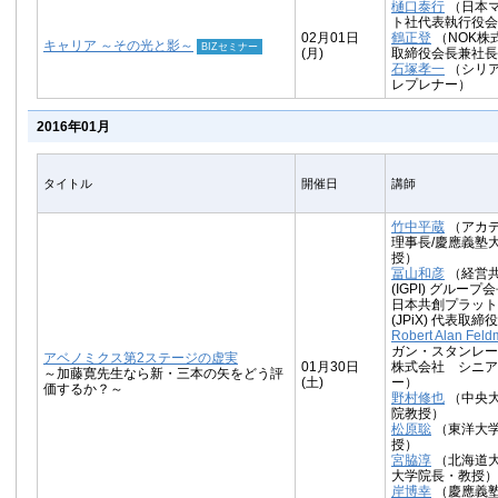
樋口泰行
（日本
ト社代表執行役会
02月01日
鶴正登
（NOK株
キャリア ～その光と影～
BIZセミナー
(月)
取締役会長兼社長
石塚孝一
（シリ
レプレナー）
2016年01月
タイトル
開催日
講師
竹中平蔵
（アカ
理事長/慶應義塾
授）
冨山和彦
（経営
(IGPI) グループ
日本共創プラット
(JPiX) 代表取
Robert Alan Fel
ガン・スタンレー
アベノミクス第2ステージの虚実
01月30日
株式会社 シニア
～加藤寛先生なら新・三本の矢をどう評
(土)
ー）
価するか？～
野村修也
（中央
院教授）
松原聡
（東洋大
授）
宮脇淳
（北海道
大学院長・教授）
岸博幸
（慶應義