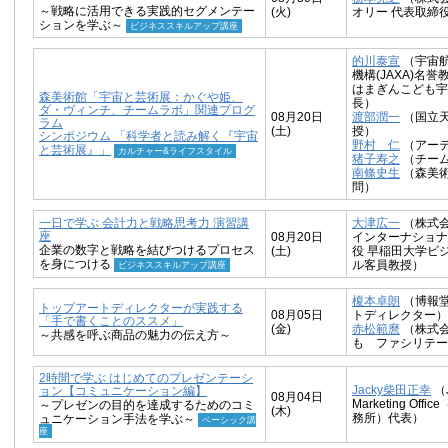
～戦略に活用できる実践的セグメンテー
(火)
オリー 代表取締
ションを学ぶ～
ビジネススキルアップ講座
的川泰宣
（宇宙
機構(JAXA)名誉
はまぎんこども宇
森美術館「宇宙と芸術展：かぐや姫、
長）
ダ・ヴィンチ、チームラボ」関連プログ
08月20日
渡部潤一
（国立
ラム
(土)
授）
シンポジウム 「科学者と読み解く『宇宙
野村 仁
（アー
と芸術展』」
カルチャー&ライフスタイル
猪子寿之
（チー
南條史生
（森美
問）
一日で学ぶ 会計力と戦略思考力 演習講
大津広一
（株式
座
08月20日
インターナショナ
企業の数字と戦略を結びつけるプロセス
(土)
役 早稲田大学ビ
を身につける
ル客員教授）
ビジネススキルアップ講座
榎本卓朗
（博報
トップアートディレクターが実践する
08月05日
トディレクター）
「手で書くことのススメ」
(金)
赤松範麿
（株式
～共感を呼ぶ商品の魅力の伝え方～
も ファシリテー
2時間で学ぶ はじめてのプレゼンテーシ
Jacky柴田正幸
（J
ョン【コミュニケーション編】
08月04日
Marketing Off
～プレゼンの目的を達成するためのコミ
(木)
務所）代表）
ュニケーション手法を学ぶ～
ベーシック講
座