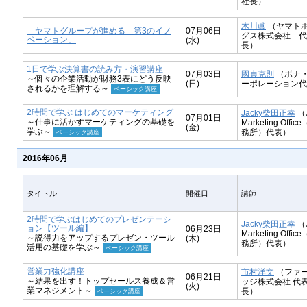
社長）
木川眞
（ヤマト
「ヤマトグループが進める 第3のイノ
07月06日
グス株式会社 代
ベーション」
(水)
長）
1日で学ぶ決算書の読み方・演習講座
07月03日
國貞克則
（ボナ
～個々の企業活動が財務3表にどう反映
(日)
ーポレーション代
されるかを理解する～
ベーシック講座
2時間で学ぶ はじめてのマーケティング
Jacky柴田正幸
（J
07月01日
～仕事に活かすマーケティングの基礎を
Marketing Off
(金)
学ぶ～
務所）代表）
ベーシック講座
2016年06月
タイトル
開催日
講師
2時間で学ぶはじめてのプレゼンテーシ
Jacky柴田正幸
（J
ョン【ツール編】
06月23日
Marketing Off
～説得力をアップするプレゼン・ツール
(木)
務所）代表）
活用の基礎を学ぶ～
ベーシック講座
営業力強化講座
市村洋文
（ファ
06月21日
～結果を出す！トップセールス養成＆営
ッジ株式会社 代
(火)
業マネジメント～
長）
ベーシック講座