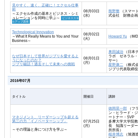
見やすく、速く、正確に！エクセル仕事
術
08月03日
熊野整
（スマー
～エクセル作成の基本とビジネス・シミ
(水)
式会社 財務企画
ュレーションを同時に学ぶ～
ビジネススキ
ルアップ講座
Technological Innovation
08月02日
～What It Really Means to You and Your
Howard Yu
（IM
(火)
Business～
奥田誠治
（日本
なぜ日本そして世界がジブリを愛するよ
ラボ ゼネラル・
08月01日
うになったのか？
サー）
(月)
ジブリ秘話！過去そして未来への挑戦
星野康二
（株式
ジブリ代表取締役
2016年07月
タイトル
開催日
講師
徳岡晃一郎
（フ
ン・ヒラード・ジ
マネジメント、リーダーシップを超える
ートナー・SVP
第三の力「イノベーターシップ」
07月25日
多摩大学大学院教
(月)
長 知識リーダー
～その理論と身につけ方を学ぶ～
所所長）
桜井博志
（旭酒