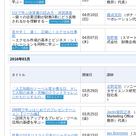
(水)
学ぶ～
務所）代表）
ベーシック講座
1日で学ぶ決算書の読み方・演習講座
04月10日
國貞克則
（ボナ
～個々の企業活動が財務3表にどう反映
(日)
ーポレーション代
されるかを理解する～
ベーシック講座
見やすく、速く、正確に！エクセル仕事
術
04月07日
熊野整
（スマー
～エクセル作成の基本とビジネス・シミ
(木)
式会社 財務企画
ュレーションを同時に学ぶ～
ビジネススキ
ルアップ講座
2016年03月
タイトル
開催日
講師
北野宏明
（ソニ
「人工知能がノーベル賞を獲る日、そし
03月29日
タサイエンス研究
て人類の未来 – 究極のグランドチャレン
(火)
役社長
ジがもたらすもの」
BIZセミナー
）
2時間で学ぶはじめてのプレゼンテーシ
Jacky柴田正幸
（J
ョン【ツール編】
03月25日
Marketing Off
～説得力をアップするプレゼン・ツール
(金)
務所）代表）
活用の基礎を学ぶ～
ベーシック講座
Ian Bremmer
（ユ
世界の10大リスクと日本のリーダーの役
03月15日