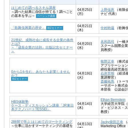
はじめての調べるスキル講座
04月25日
上野佳恵
（有限
～調べた結果に自信が持てる！調べごと
(月)
ナビ 代表）
の基本を学ぶ～
ベーシック講座
04月21日
「歌舞伎興業の歴史」
中村時蔵
（歌舞
BIZセミナー
(木)
21世紀、成熟社会に成長する企業の条件
名和高司
（一橋
とは?
04月20日
スクール国際企業
～『成長企業の法則』出版記念セミナー
(水)
員教授）
～
牧野正幸
（株式
アプリケーション
締役最高経営責任
0から1を生む。あなたも起業しません
04月19日
石井芳明
（経済産
か？
(火)
業調整官）
BIZセミナー
斎藤祐馬
（トー
ーサポート株式会
本部長 公認会計
Ethan Bernstein
HBS体験塾
04月14日
大学経営大学院（
ケース・ディスカッション講座「JR東日
(木)
ド・ビジネス・ス
本テクノハートTESSEI」
教授）
2時間で学ぶ はじめてのマーケティング
Jacky柴田正幸
（J
04月13日
～仕事に活かすマーケティングの基礎を
Marketing Off