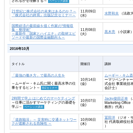
されるかを理解する～
ベーシック講座
21世紀に株式会社の未来はあるのか？～
11月09日
水野和夫
（法政
『株式会社の終焉』出版記念セミナー～
(水)
国際経済の最前線を描く作家の“情報収
集・整理術”
11月08日
黒木亮
（小説家
～最新作「国家とハイエナ」の取材エピ
(火)
ソードや最新の国際金融動向も～
2016年10月
タイトル
開催日
講師
「最強の働き方」で最高の人生を
ムーギー・キム
斎
10月14日
ーマツベンチャー
～ムーギー・キム氏に聞く最高水準の仕
(金)
式会社 事業統括
事をするヒント～
会計士）
BIZセミナー
2時間で学ぶ はじめてのマーケティング
Jacky柴田正幸
（J
10月07日
～仕事に活かすマーケティングの基礎を
Marketing Off
(金)
学ぶ～
務所）代表）
ベーシック講座
冨田洋
（ジオ・
「道路陥没」～ 災害時に交通ネットワー
10月06日
社 代表取締役社
クが遮断される危険性 ～
(木)
）