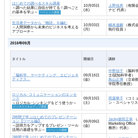
はじめての調べるスキル講座
10月05日
上野佳恵
（有限
～調べた結果に自信が持てる！調べごと
(水)
ナビ 代表）
の基本を学ぶ～
ベーシック講座
生活者データから「物語」を編む
10月03日
嶋本達嗣
（株式会
～人間洞察から未来のビジネスを考える
(月)
執行役員 ）
アプローチ～
2016年09月
タイトル
開催日
講師
中野信子
（脳科学
「脳科学、マーケティング、エピジェネ
09月16日
士/認知科学者）
ティクス」
(金)
鳥山正博
（立命
学院専任教授）
ロジカル･コミュニケーションのエッセ
09月10日
照屋華子
（コミ
ンス
(土)
ン・スペシャリス
～ロジカル･シンキングをどう使うか～
ビジネススキルアップ講座
2時間で学ぶはじめてのプレゼンテーシ
Jacky柴田正幸
（J
ョン【ツール編】
09月09日
Marketing Off
～説得力をアップするプレゼン・ツール
(金)
務所）代表）
活用の基礎を学ぶ～
ベーシック講座
2時間で学ぶはじめてのプレゼンテーシ