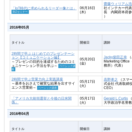
齋藤ウィリアム浩
06月16日
社インテカー代表
「IoT時代に求められるリーダー像とは」
BIZセミナー
(木)
長 内閣府本府参
）
2016年05月
タイトル
開催日
講師
2時間で学ぶ はじめてのプレゼンテーシ
Jacky柴田正幸
（J
ョン【コミュニケーション編】
05月20日
Marketing Off
～プレゼンの目的を達成するためのコミ
(金)
務所）代表）
ュニケーション手法を学ぶ～
ベーシック講
座
2時間で学ぶ営業力向上実践講座
高野孝之
（スマ
05月17日
～基本をおさえて確実な結果を出すサイ
式会社 代表取締
(火)
エンス営業術～
CEO）
ベーシック講座
「アメリカ大統領選挙と今後の日米関
05月17日
Gerald L.Curtis
（
係」
(火)
大学政治学名誉教
2016年04月
タイトル
開催日
講師