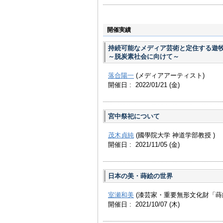
撮影：Okazumi Chika
開催実績
持続可能なメディア芸術と定住する遊
～脱炭素社会に向けて～
落合陽一
(メディアアーティスト)
開催日 : 2022/01/21
(金)
宮中祭祀について
茂木貞純
(國學院大学 神道学部教授 )
開催日 : 2021/11/05
(金)
日本の美・蒔絵の世界
室瀬和美
(漆芸家・重要無形文化財「蒔
開催日 : 2021/10/07
(木)