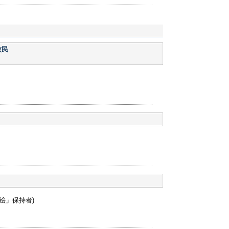
牧民
絵」保持者)