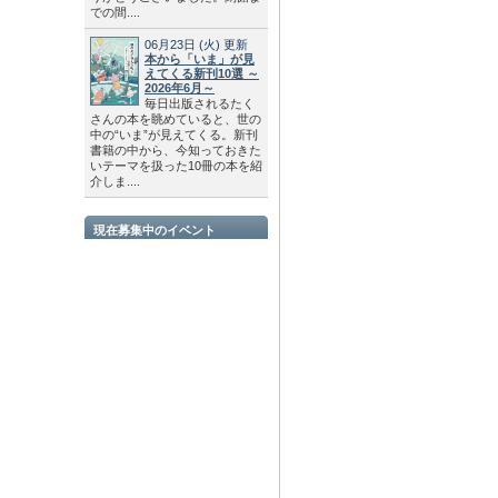
での間....
06月23日
(火)
更新
本から「いま」が見
えてくる新刊10選 ～
2026年6月～
毎日出版されるたく
さんの本を眺めていると、世の
中の“いま”が見えてくる。新刊
書籍の中から、今知っておきた
いテーマを扱った10冊の本を紹
介しま....
現在募集中のイベント