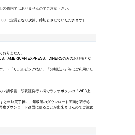
ルズ49階ではありませんのでご注意下さい。
6：00 （定員となり次第、締切とさせていただきます）
。
ておりません。
B、AMERICAN EXPRESS、DINERSのみのお取扱とな
す。（「リボルビング払い」「分割払い」等はご利用いた
の＜請求書・領収証発行＞欄でラジオボタンの「WEB上
ますと申込完了後に、領収証のダウンロード画面が表示さ
再度ダウンロード画面に戻ることが出来ませんのでご注意