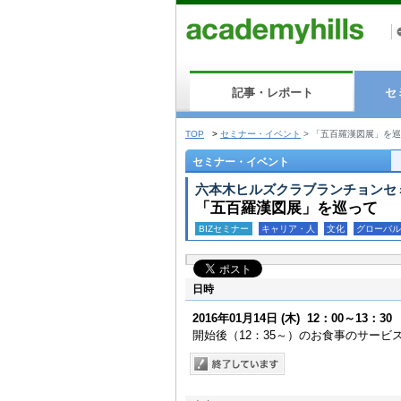
記事・レポート
セ
TOP
>
セミナー・イベント
>
「五百羅漢図展」を巡
セミナー・イベント
六本木ヒルズクラブランチョンセ
「五百羅漢図展」を巡って
BIZセミナー
キャリア・人
文化
グローバル
日時
2016年01月14日
(木)
12：00～13：30
開始後（12：35～）のお食事のサー