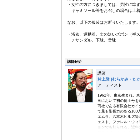
・女性の方につきましては、男性に準
キャミソール等をお召しの場合は上着
なお、以下の服装はお断りいたします
・浴衣、運動着、丈の短いズボン（半
ーチサンダル、下駄、雪駄
講師紹介
講師
村上隆 (むらかみ・たか
アーティスト
1962年、東京生まれ
画において初の博士号を
商社である有限会社カイカ
で最も影響力のある100
エムラ、六本木ヒルズ等
ェスト、ファレル・ウィ
ョンでも知られる。近年
監督作品「めめめのくらげ
（Six Hearts Prin