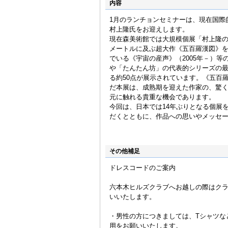
内容
1月のランチョンセミナーは、現在国際
村上隆氏をお迎えします。
現在森美術館では大規模個展「村上隆の
メートルに及ぶ超大作《五百羅漢図》を
でいる《宇宙の産声》（2005年－）等
や「たんたん坊」の代表的シリーズの
る約50点が展示されています。《五百
だ本展は、成熟期を迎えた作家の、驚
元に触れる貴重な機会であります。
今回は、日本では14年ぶりとなる個展
だくとともに、作品への思いやメッセ
その他補足
ドレスコードのご案内
六本木ヒルズクラブへお越しの際はク
いいたします。
・男性の方につきましては、Tシャツな
用をお願いいたします。