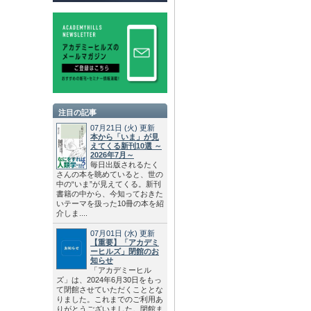
注目の記事
07月21日
(火)
更新
本から「いま」が見
えてくる新刊10選 ～
2026年7月～
毎日出版されるたく
さんの本を眺めていると、世の
中の“いま”が見えてくる。新刊
書籍の中から、今知っておきた
いテーマを扱った10冊の本を紹
介しま....
07月01日
(水)
更新
【重要】「アカデミ
ーヒルズ」閉館のお
知らせ
「アカデミーヒル
ズ」は、2024年6月30日をもっ
て閉館させていただくこととな
りました。これまでのご利用あ
りがとうございました。閉館ま