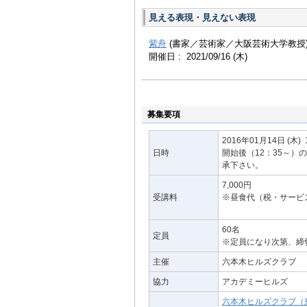
見える表現・見えない表現
紫舟
(書家／芸術家／大阪芸術大学教授
開催日 : 2021/09/16
(木)
募集要項
2016年01月14日
(木)
日時
開始後（12：35～
承下さい。
7,000円
受講料
※昼食代（税・サービ
60名
定員
※定員になり次第、締
主催
六本木ヒルズクラブ
協力
アカデミーヒルズ
六本木ヒルズクラブ（東