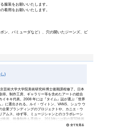
ずる服装をお願いいたします。
の着用をお願いいたします。
。
スボン、バミューダなど）、穴の開いたジーンズ、ビ
し)
。東京芸術大学大学院美術研究科博士後期課程修了。日本
取得。制作工房、ギャラリー等を含めたアートの総合
イキキ代表。2008 年には『タイム』誌が選ぶ「世界
人」に選出される。ルイ・ヴィトン、VANS、シュウ ウ
の企業ブランディングのプロジェクトや、カニエ・ウ
リアムス、ゆず等、ミュージシャンとのコラボレーシ
は映画、映像制作も手掛け、2013年には初の実写映画
」を公開。2016年にはTVアニメシリーズ 「6HP」
すべて読む
cess）の公開も控えている。