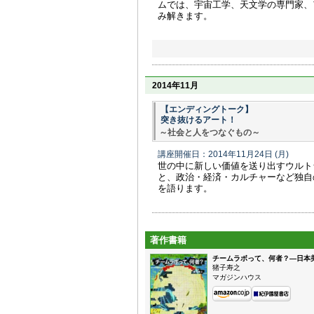
ムでは、宇宙工学、天文学の専門家、
み解きます。
2014年11月
【エンディングトーク】
突き抜けるアート！
～社会と人をつなぐもの～
講座開催日：2014年11月24日
(月)
世の中に新しい価値を送り出すウルト
と、政治・経済・カルチャーなど独自
を語ります。
著作書籍
チームラボって、何者？—日本
猪子寿之
マガジンハウス