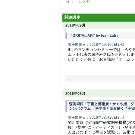
チームラボ
関連講座
2018年09月
「DIGITAL ART by teamLab」
講座開催日：2018年09月06日
(木)
9月のランチョンセミナーでは、今や
ムラボ代表の猪子寿之氏をお迎えしま
いただくと共に、お台場の「チームラ
2016年08月
森美術館「宇宙と芸術展：かぐや姫、ダ
シンポジウム 「科学者と読み解く『宇
講座開催日：2016年08月20日
(土)
的川泰宣（宇宙航空研究開発機構(JA
授）×野村 仁（アーティスト）×猪
人はどのように宇宙を認識し、芸術は