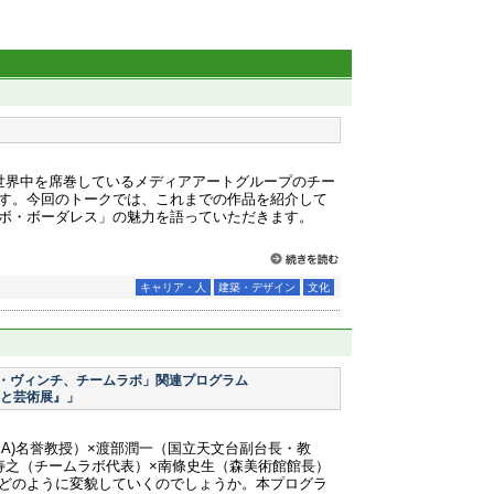
世界中を席巻しているメディアアートグループのチー
す。今回のトークでは、これまでの作品を紹介して
ボ・ボーダレス」の魅力を語っていただきます。
キャリア・人
建築・デザイン
文化
・ヴィンチ、チームラボ」関連プログラム
宙と芸術展』」
XA)名誉教授）×渡部潤一（国立天文台副台長・教
子寿之（チームラボ代表）×南條史生（森美術館館長）
どのように変貌していくのでしょうか。本プログラ