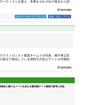
アーティストを迎え、本展をそれぞれの視点から読
カルチャー&ライフスタイル
知識・文化・アート
ラテクノロジスト集団チームラボ代表、猪子寿之氏
の視点で発信している津田大介氏がアートの可能性
美術史に新たなページを加える最先端アート集団の思考と作品