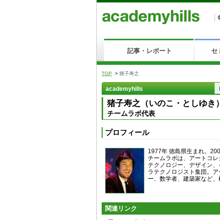
記事・レポート
セ
TOP
>
猪子寿之
academyhills
猪子寿之（いのこ・としゆき
チームラボ代表
プロフィール
1977年 徳島県生まれ。2
チームラボは、アートコレ
テクノロジー、デザイン、
ラテクノロジスト集団。ア
ー、数学者、建築家など、
関連リンク