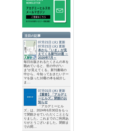
注目の記事
07月21日
(火)
更新
07月21日
(火)
更新
本から「いま」が見
えてくる新刊10選 ～
2026年7月～
毎日出版されるたくさんの本を
眺めていると、世の中の“い
ま”が見えてくる。新刊書籍の
中から、今知っておきたいテー
マを扱った10冊の本を紹介し
ま....
07月01日
(水)
更新
【重要】「アカデミ
ーヒルズ」閉館のお
知らせ
「アカデミーヒル
ズ」は、2024年6月30日をもっ
て閉館させていただくこととな
りました。これまでのご利用あ
りがとうございました。閉館ま
での間....