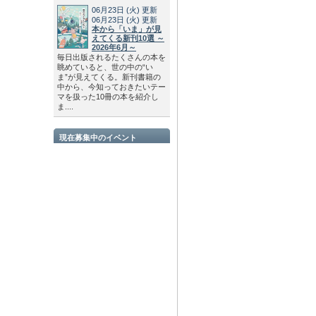
06月23日
(火)
更新
06月23日
(火)
更新
本から「いま」が見
えてくる新刊10選 ～
2026年6月～
毎日出版されるたくさんの本を
眺めていると、世の中の“い
ま”が見えてくる。新刊書籍の
中から、今知っておきたいテー
マを扱った10冊の本を紹介し
ま....
現在募集中のイベント