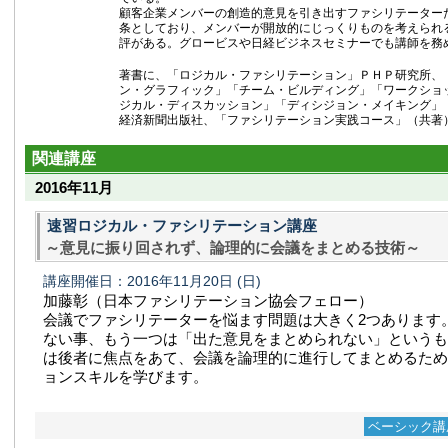
顧客企業メンバーの創造的意見を引き出すファシリテーター
条としており、メンバーが開放的にじっくりものを考えられ
評がある。グロービスや日経ビジネスセミナーでも講師を務
著書に、「ロジカル・ファシリテーション」ＰＨＰ研究所、
ン・グラフィック」「チーム・ビルディング」「ワークショ
ジカル・ディスカッション」「ディシジョン・メイキング」
経済新聞出版社、「ファシリテーション実践コース」（共著
関連講座
2016年11月
速習ロジカル・ファシリテーション講座
～意見に振り回されず、論理的に会議をまとめる技術～
講座開催日：2016年11月20日
(日)
加藤彰（日本ファシリテーション協会フェロー）
会議でファシリテーターを悩ます問題は大きく2つあります
ない事、もう一つは「出た意見をまとめられない」というも
は後者に焦点をあて、会議を論理的に進行してまとめるため
ョンスキルを学びます。
ベーシック講