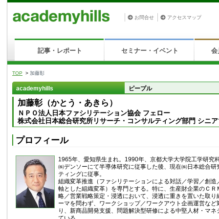
お問合せ
アクセスマップ
記事・レポート
セミナー・イベント
会
TOP
>
加藤彰
academyhills
ピープル
加藤彰（かとう・あきら）
ＮＰＯ法人日本ファシリテーション協会 フェロー
株式会社日本総合研究所リサーチ・コンサルティング部門 シニア
プロフィール
1965年、愛知県生まれ。1990年、京都大学大学院工学研究
㈱デンソーにて半導体研究に従事した後、現在㈱日本総合研
ティングに従事。
組織変革推進（ファシリテーションによる対話／学習／創造
軸とした組織変革）を専門とする。特に、生産財企業のＣＲ
略／営業戦略策定・浸透において、浸透に重きを置いた取り
ーマを問わず、ワークショップ／ワークアウト企画運営など
り、新商品開発支援、問題解決型研修による中堅人材・マネ
ている。