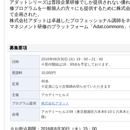
アダットシリーズは普段企業研修でしか提供されない優
修プログラムを一般個人の方々にも提供するために株式
て企画された。
株式会社アダットは卓越したプロフェッショナル講師を
マネジメント研修のプラットフォーム「Adat.commons
募集要項
2016年08月30日
(火)
19：00～21：00
日時
※受付開始は18：30頃を予定しております。
受講料
10,000円
40名
定員
※定員になり次第締め切らせていただきます
主催
アカデミーヒルズ
プログラム提供
株式会社アダット
アカデミーヒルズ49（東京都港区六本木6-10-1 六本木
会場
階）
※お申込期限：2016年8月30日（火）15：00