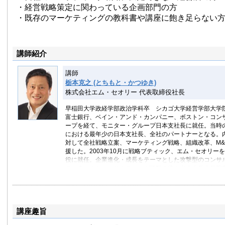
・経営戦略策定に関わっている企画部門の方
・既存のマーケティングの教科書や講座に飽き足らない
講師紹介
講師
栃本克之 (とちもと・かつゆき)
株式会社エム・セオリー 代表取締役社長
早稲田大学政経学部政治学科卒 シカゴ大学経営学部大学院
富士銀行、ベイン・アンド・カンパニー、ボストン・コン
ープを経て、モニター・グループ日本支社長に就任。当時
における最年少の日本支社長、全社のパートナーとなる。
対して全社戦略立案、マーケティング戦略、組織改革、M&
援した。2003年10月に戦略ブティック、エム・セオリー
役に就任。企業進化・成長をテーマとした攻撃型のコンサ
ている。またコンサルティング活動の傍ら中央大学大学院
ケティング戦略の講座を担当。
講座趣旨