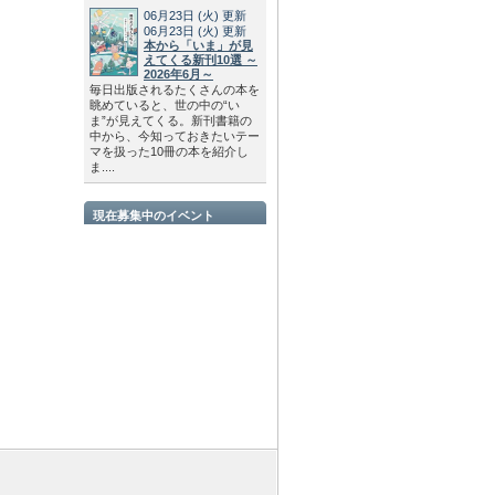
06月23日
(火)
更新
06月23日
(火)
更新
本から「いま」が見
えてくる新刊10選 ～
2026年6月～
毎日出版されるたくさんの本を
眺めていると、世の中の“い
ま”が見えてくる。新刊書籍の
中から、今知っておきたいテー
マを扱った10冊の本を紹介し
ま....
現在募集中のイベント