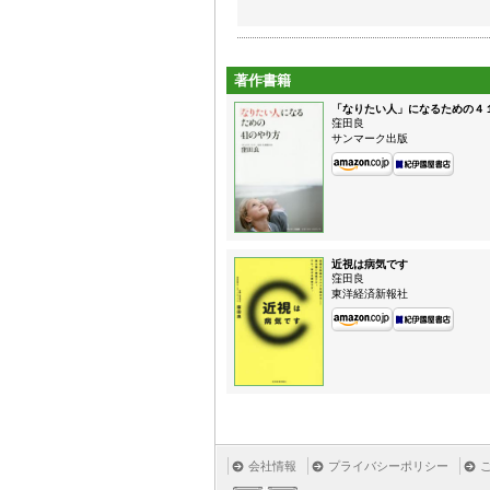
著作書籍
「なりたい人」になるための４
窪田良
サンマーク出版
近視は病気です
窪田良
東洋経済新報社
会社情報
プライバシーポリシー