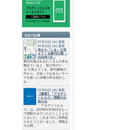
注目の記事
07月21日
(火)
更新
07月21日
(火)
更新
本から「いま」が見
えてくる新刊10選 ～
2026年7月～
毎日出版されるたくさんの本を
眺めていると、世の中の“い
ま”が見えてくる。新刊書籍の
中から、今知っておきたいテー
マを扱った10冊の本を紹介し
ま....
07月01日
(水)
更新
【重要】「アカデミ
ーヒルズ」閉館のお
知らせ
「アカデミーヒル
ズ」は、2024年6月30日をもっ
て閉館させていただくこととな
りました。これまでのご利用あ
りがとうございました。閉館ま
での間....