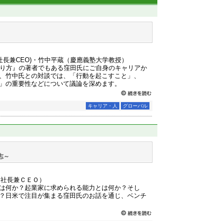
・社長兼CEO)・竹中平蔵（慶應義塾大学教授）
やり方』の著者でもある窪田氏にご自身のキャリアか
、竹中氏との対談では、「行動を起こすこと」、
」の重要性などについて議論を深めます。
キャリア・人
グローバル
志～
長・社長兼ＣＥＯ）
は何か？起業家に求められる能力とは何か？そし
？日米で注目が集まる窪田氏のお話を通じ、ベンチ