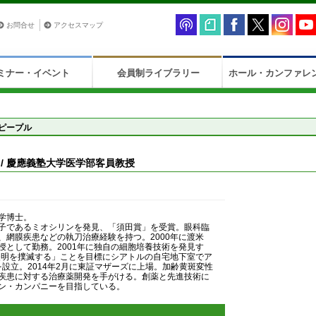
お問合せ
アクセスマップ
ミナー・イベント
会員制ライブラリー
ホール・カンファレ
ピープル
EO / 慶應義塾大学医学部客員教授
学博士。
子であるミオシリンを発見、「須田賞」を受賞。眼科臨
、網膜疾患などの執刀治療経験を持つ。2000年に渡米
授として勤務。2001年に独自の細胞培養技術を発見す
ら失明を撲滅する」ことを目標にシアトルの自宅地下室でア
c.）を設立。2014年2月に東証マザーズに上場。加齢黄斑変性
疾患に対する治療薬開発を手がける。創薬と先進技術に
ン・カンパニーを目指している。