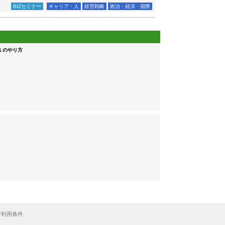
BIZセミナー
キャリア・人
経営戦略
政治・経済・国際
１のやり方
ご利用条件