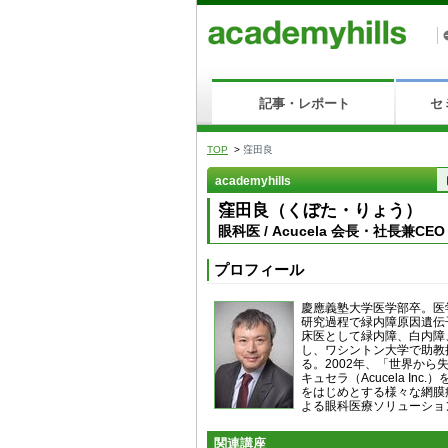
記事・レポート
セ
TOP
>
窪田良
academyhills
窪田良（くぼた・りょう）
眼科医 / Acucela 会長・社長兼C
プロフィール
慶應義塾大学医学部卒。医
研究過程で緑内障原因遺伝
床医として緑内障、白内障
し、ワシントン大学で助教
る。2002年、「世界か
キュセラ（Acucela In
をはじめとする様々な網膜
よる眼科医療ソリューショ
関連講座