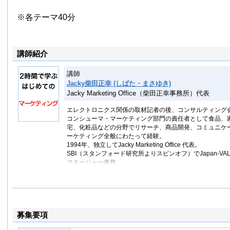
※各テーマ40分
講師紹介
講師
Jacky柴田正幸 (しばた・まさゆき)
Jacky Marketing Office（柴田正幸事務所）代表
エレクトロニクス関係の取材記者の後、コンサルティング
コンシューマ・マーケティング部門の責任者として食品、
宅、化粧品などの分野でリサーチ、商品開発、コミュニケ
ーケティング全般にわたって経験。
1994年、独立してJacky Marketing Office 代表。
SBI（スタンフォード研究所よりスピンオフ）でJapan-V
マネージャー兼務。
東京理科大学大学院 MOT 講師。
著書：
競争優位のマーケティング（PHP研究所）
プレゼンテーション力を鍛えるトレーニングブック（かん
募集要項