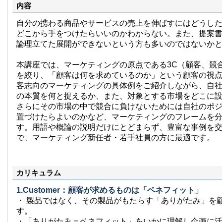
内容
自分の携わる商品やサービスの売上を伸ばすにはどうし
どこから手をつけたらいいのかわからない。また、提案
論理立てた展開ができないという方も多いのではないか
本講座では、マーケティングの原点である3C（顧客、競
を絞り、「顧客は何を求めているのか」という顧客の視
客志向のマーケティングの具体例をご紹介しながら、自
の本質を何と捉えるか、また、対象とする市場をどこに
さらにその市場の中で競合に負けないためには自社のポ
置づけたらよいのかなど、マーケティングのフレームを
す。用語や概論の説明だけにとどまらず、豊富な事例を
で、マーケティング新任者・若手社員の方に最適です。
カリキュラム
1.Customer：顧客が求めるものは「ベネフィット」
・ 製品ではなく、その製品がもたらす「ありがたみ」を
す。
・「ありがたみ＝ベネフィット」をいかに理解し企画に