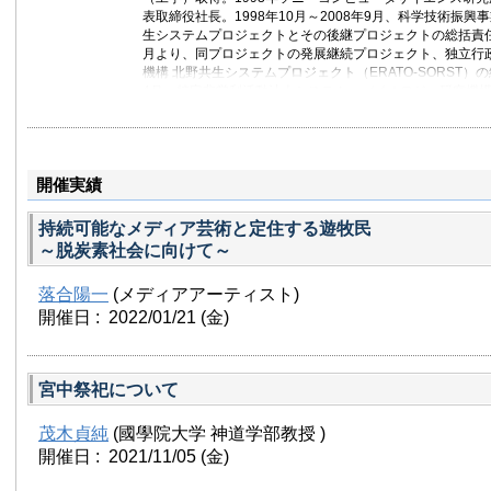
表取締役社長。1998年10月～2008年9月、科学技術振興事
生システムプロジェクトとその後継プロジェクトの総括責任者
月より、同プロジェクトの発展継続プロジェクト、独立行政
機構 北野共生システムプロジェクト（ERATO-SORST）の
4月、特定非営利活動法人システム・バイオロジー研究機
る。公益財団法人がん研究会 がん研究所 システムバイオロ
法人沖縄科学技術大学院大学学園教授。理化学研究所 統合
ター 疾患システムモデリング研究グループ グループディ
学大学院理工学研究科客員教授。ロボカップ国際委員会フ
開催実績
レジデント。Computers and Thought Award (1993)、Prix Ar
(2000)、日本文化デザイン賞（日本文化デザインフォーラム）
ャーメンター賞中堅キャリア賞（2009）受賞。ベネツィ
持続可能なメディア芸術と定住する遊牧民
レ、ニューヨーク近代美術館(MoMA)等で招待展示を行う
～脱炭素社会に向けて～
落合陽一
(メディアアーティスト)
開催日 : 2022/01/21
(金)
宮中祭祀について
茂木貞純
(國學院大学 神道学部教授 )
開催日 : 2021/11/05
(金)