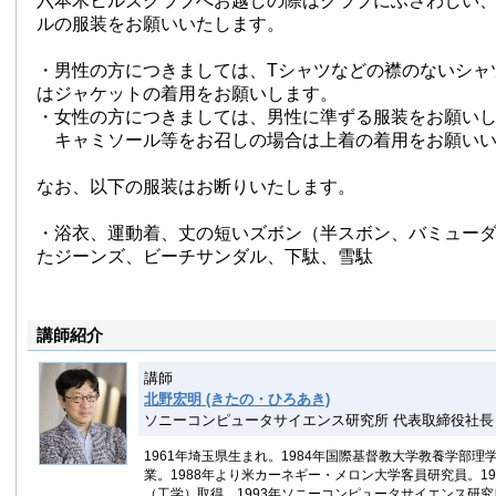
六本木ヒルズクラブへお越しの際はクラブにふさわしい
ルの服装をお願いいたします。
・男性の方につきましては、Tシャツなどの襟のないシャ
はジャケットの着用をお願いします。
・女性の方につきましては、男性に準ずる服装をお願い
キャミソール等をお召しの場合は上着の着用をお願いい
なお、以下の服装はお断りいたします。
・浴衣、運動着、丈の短いズボン（半スボン、バミュー
たジーンズ、ビーチサンダル、下駄、雪駄
講師紹介
講師
北野宏明 (きたの・ひろあき)
ソニーコンピュータサイエンス研究所 代表取締役社
1961年埼玉県生まれ。1984年国際基督教大学教養学部
業。1988年より米カーネギー・メロン大学客員研究員。1
（工学）取得。1993年ソニーコンピュータサイエンス研究