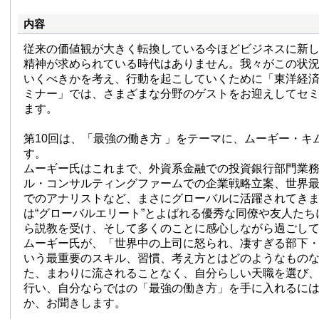
内容
従来の価値観が大きく転換している今ほどビジネスに新
精神が求められている時代はありません。我々がこの状
いくべきかを考え、行動を起こしていくために「東洋経
ミナー」では、さまざまな分野のゲストをお迎えしてセ
ます。
第10回は、「最強の働き方 」をテーマに、ムーギー・キ
す。
ムーギー氏はこれまで、外資系金融での投資銀行部門業
ル・コンサルティングファームでの企業戦略立案、世界
でのアナリストなど、まさにグローバルに活躍されてき
は“グローバルエリート”とよばれる優秀な同僚や友人た
ら説教を受け、そして多くのことに感心しながら過ごし
ムーギー氏が、「世界中の上司に怒られ、凄すぎる部下
いう最重要のスキル、習慣、考え方とはどのようなもの
た、まわりに流されることなく、自分らしい天職を選び
行い、自分ならではの「最強の働き方」を手に入れるに
か、お聞きします。