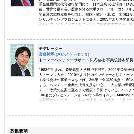
系金融機関の投資銀行部門にて、日本企業 の上場および資
後、世界で最も長い歴史を誇る大手グローバル・コンサル
て企業の戦略立案を担当し、韓国・欧州・北 欧・米国ほか
ンサルティングプロジェクトに参画。2005年より世界最
会社にてバイサイドアナリストとして株式調査業務を担当
住してプライベート・エクイティ・ファンドへの投資業務
語・韓国語・日本語を操る。
フラン ス、シンガポールおよび上海での生活を書き綴った
モデレーター
イン」での連載「グローバルエリートは見た! 」は年間300
斎藤祐馬 (さいとう・ゆうま)
気コラムに。他の著書にはベストセラーとなった『世界中
トーマツベンチャーサポート株式会社 事業統括本部長
を1冊にまとめてみた』(東洋経済新報社)と『一流の育て方
ス・パン プキンとの共著、ダイヤモンド社)がある。
1983年生まれ。慶應義塾大学経済学部卒。2006年公認
人トーマツ入社。2010年より社内ベンチャーとしてトー
ト株式会社の事業の立ち上げ、3年半で全国20拠点・150
する。ベンチャー企業の成長支援を中心に、大企業の新規
チャー政策の立案に至るまで幅広く手掛けている。ベンチ
100名にプレゼンテーションを行う早朝イベントMorningPi
業新聞においてコラム『起業の成否』を連載中。『週刊ニ
（NHK）』『Biz＋ サンデー（NHK）』などテレビ出演
賭ける仕事の見つけ方」（ダイヤモンド社）。
募集要項