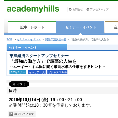
お問合せ
アクセスマップ
記事・レポート
セミナー・イベント
会
TOP
>
セミナー・イベント
>
開催年別講座一覧
>
「最強の働き方」で最高の人生を
セミナー・イベント
東洋経済スタートアップセミナー
「最強の働き方」で最高の人生を
～ムーギー・キム氏に聞く最高水準の仕事をするヒント～
BIZセミナー
キャリア・人
ビジネススキル
日時
2016年10月14日
(金)
19：00～21：00
※受付開始は18：30頃を予定しております。