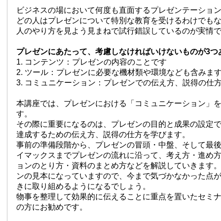
ビジネスの場において何度も直面するプレゼンテーショ
どの人はプレゼンについて特別な教育を受けるわけでも
人のやり方を見よう見まねで試行錯誤しているのが実情
プレゼンにあたって、考慮しなければいけないものが3つ
1. コンテンツ：プレゼンの内容のことです
2. ツール：プレゼンに必要な機材類や環境なども含みま
3. コミュニケーション：プレゼンでの伝え方、説得の仕
本講座では、プレゼンにおける「コミュニケーション」
す。
その際に重要になるのは、プレゼンの目的と成果の設定
達成するための伝え方、説得の仕方を学びます。
事前の準備段階から、プレゼンの冒頭・中盤、そして最
イマックスまでプレゼンの流れに沿って、考え方・進め
ョンのとり方・資料のまとめ方などを解説していきます
ンの見本になっていますので、今まで気づかなかった点
きに取り組めるようになるでしょう。
物事を整理して効果的に伝えることに重点を置いたセミ
の方にお勧めです。