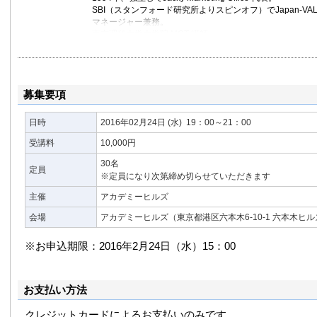
SBI（スタンフォード研究所よりスピンオフ）でJapan-V
マネージャー兼務。
東京理科大学大学院 MOT 講師。
著書：
競争優位のマーケティング（PHP研究所）
プレゼンテーション力を鍛えるトレーニングブック（かん
募集要項
日時
2016年02月24日
(水)
19：00～21：00
受講料
10,000円
30名
定員
※定員になり次第締め切らせていただきます
主催
アカデミーヒルズ
会場
アカデミーヒルズ（東京都港区六本木6-10-1 六本木ヒ
※お申込期限：2016年2月24日（水）15：00
お支払い方法
クレジットカードによるお支払いのみです。