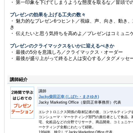
・ 第一印象を下げてしまうような態度を取るな／冒頭で
プレゼンの効果を上げる工夫の数々
・ 魅力的なプレゼン6つヒント／視線、声、向き、動き
き
・ 伝えたいと思う気持ちを高めよ／プレゼンはコミュニ
プレゼンのクライマックスをいかに迎えるべきか
・ 最後の5分を意識しろ／クライマックス・オーダー
・ 最後が盛り上がって終ると人は安心する／タグメッセ
講師紹介
講師
Jacky柴田正幸 (しばた・まさゆき)
Jacky Marketing Office（柴田正幸事務所）代表
エレクトロニクス関係の取材記者の後、コンサルティング
コンシューマ・マーケティング部門の責任者として食品、
宅、化粧品などの分野でリサーチ、商品開発、コミュニケ
ーケティング全般にわたって経験。
1994年、独立してJacky Marketing Office 代表。