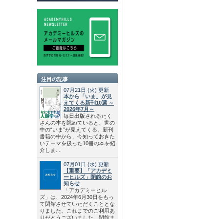
注目の記事
07月21日
(火)
更新
本から「いま」が見
えてくる新刊10選 ～
2026年7月～
毎日出版されるたく
さんの本を眺めていると、世の
中の“いま”が見えてくる。新刊
書籍の中から、今知っておきた
いテーマを扱った10冊の本を紹
介しま....
07月01日
(水)
更新
【重要】「アカデミ
ーヒルズ」閉館のお
知らせ
「アカデミーヒル
ズ」は、2024年6月30日をもっ
て閉館させていただくこととな
りました。これまでのご利用あ
りがとうございました。閉館ま