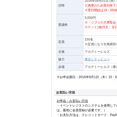
作・脚本・監督：マイケ
米国アカデミー賞短編ア
2016年09月01日
(木)
ック・プロデューサーを
英国アカデミー賞短編ア
日時
※満席のため受付終了し
アヌシー国際アニメーシ
※受付開始は19：00
著作に『映画を作りなが
ザグレブ国際アニメーシ
5,000円
徳間書店刊）、『ジャッ
広島国際アニメーショ
説と注解）、『ジャック
※「ジブリの大博覧会
受講料
『一枚の絵から/日本編
チケット1枚付き。当
「お坊さんと魚」
れて』（いずれも岩波書
セザール賞短編アニメー
オタワ国際アニメーショ
150名
1998年、紫綬褒章を受
米国アカデミー賞短編
定員
※定員になり次第締切
2010年にはアニメアワ
オブデザイン（ＲＩＳＤ
主催
アカデミーヒルズ
ティバル2014特別賞
功労賞（Cristal d’h
協力
東京シティビュー
フィシエを受章。2016
会場
アカデミーヒルズ（東京
※お申込期日：2016年9月1日（木）15：
お支払い方法
お申込・お支払い方法
・イベントレジストのシステムを使用して
は、最初に会員登録が必要です。）
・お支払方法は、クレジットカード、PayP