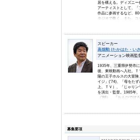
居を構える。ディズニー作
アーティストとして、「フ
作品に参画するなど、8
タジオで働く。また、ユ
ン、ハインツなど世界各
90年代以降は短編アニ
ようになる。1992年に
魚」は米アカデミー賞短
スピーカー
も著名な作品「岸辺のふ
高畑勲 (たかはた・いさ
ン映画賞を受賞、アヌシ
アニメーション映画監
2006年に「アロマ・オ
ーション映画「レッドタ
1935年、三重県伊勢市
児童向け絵本の文・イラ
後、東映動画へ入社。Ｔ
校等で授業や講義を行っ
陽の王子ホルスの大冒険」
イジ」(’74)、「母をた
＜フィルモグラフィー＞
上、ＴＶ）、「じゃりン子
短編・長編監督作品
を演出・監督。1985
「インタビュー」“The In
（’88）、「おもひでぽ
「掃除屋トム」“Tom Swe
「ホーホケキョ となりの
「お坊さんと魚」“The Monk
「かぐや姫の物語」が公
「岸辺のふたり」“Father a
ロサンゼルス映画批評家
「アロマ・オブ・ティー」“The
アカデミー賞長編アニメ
「レッドタートル ある島の物語」
募集要項
「風の谷のナウシカ」（’
＜主な受賞リスト＞
サーを担当。2016年9
「岸辺のふたり」