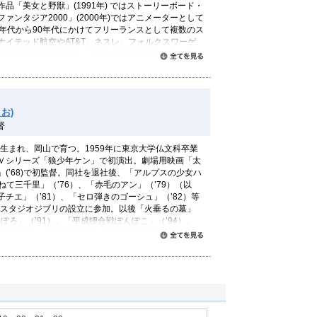
品「美女と野獣」(1991年) ではストーリーボード・
ァンタジア2000」(2000年)ではアニメーターとして
0年代から90年代にかけてフリーランスとして複数のス
ナイテッド航空やAT&T、ネスレ、フォルクスワーゲ
国のＣＭを多数制作し、多くの賞を受けている。
すべて読む
メーション監督作品を発表し、世界的に高く評価される
「掃除屋トム」を制作、1994年に完成した「お坊さんと
編アニメーション映画賞にノミネートされる。彼の最
たり」（2000年）は米アカデミー賞短編アニメーショ
お)
ー国際アニメーション映画祭ではグランプリを受賞。
督
ブ・ティー」を完成させた後、2016年に初の長編アニメ
ートル ある島の物語」を監督。
に生まれ、岡山で育つ。1959年に東京大学仏文科卒業
ストも手がけており、欧州や北米の美術大学・専門学
Ｖシリーズ「狼少年ケン」で初演出。劇場用映画「太
ている。
(’68)で初監督。同社を退社後、「アルプスの少女ハ
ずねて三千里」（’76）、「赤毛のアン」（’79）（以
チエ」（’81）、「セロ弾きのゴーシュ」（’82）等
年、スタジオジブリの設立に参加。以後「火垂るの墓」
terview” 7分42秒／1978年（卒業制作作品）
ろぽろ」（’91）、「平成狸合戦ぽんぽこ」（’94）、
ep” 2分37秒／1992年
山田くん」（’99）を発表。2013年には待望の新作
 and the Fish” ６分40秒／1994年
すべて読む
開され、毎日映画コンクールアニメーション映画賞、
nd Daughter” 8 分30秒／2000年
協会賞（アニメーション映画部門）等を受賞し、米国
 Aroma of Tea” 3 分30 秒／2006年
ーション映画部門賞にノミネートされた。
“The Red Turtle” 2016年
84）、「天空の城ラピュタ」（’86）ではプロデュー
月17日公開予定の「レッドタートル ある島の物語」（原