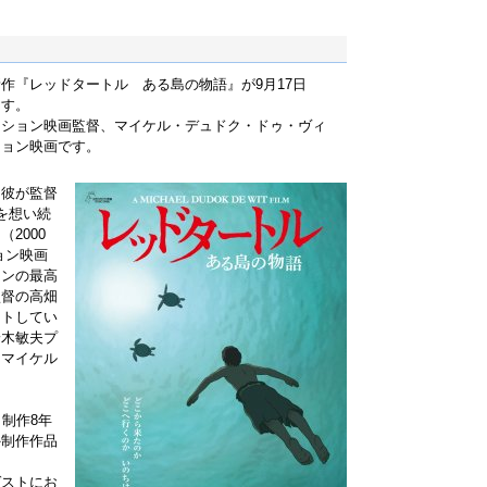
作『レッドタートル ある島の物語』が9月17日
ます。
ーション映画監督、マイケル・デュドク・ドゥ・ヴィ
ション映画です。
は彼が監督
を想い続
2000
ョン映画
ョンの最高
監督の高畑
クトしてい
鈴木敏夫プ
、マイケル
。
制作8年
外制作作品
ゲストにお