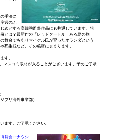
算の手法に
『岸辺のふ
はじめとする高畑勲監督作品にも共通しています。想
源泉とは？最新作の『レッドタートル ある島の物
品の舞台でもありマイケル氏が育ったオランダという
化や死生観など、その秘密にせまります。
ります。
配信他、マスコミ取材が入ることがございます、予めご了承
談
ブリ海外事業部）
ざいます。ご了承ください。
大博覧会～ナウシ