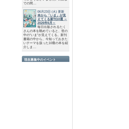
での間....
06月23日
(火)
更新
本から「いま」が見
えてくる新刊10選 ～
2026年6月～
毎日出版されるたく
さんの本を眺めていると、世の
中の“いま”が見えてくる。新刊
書籍の中から、今知っておきた
いテーマを扱った10冊の本を紹
介しま....
現在募集中のイベント