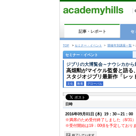
記事・レポート
セ
TOP
>
セミナー・イベント
>
開催年別講座一覧
>
セミナー・イベント
ジブリの大博覧会～ナウシカから
高畑勲がマイケル監督と語る
スタジオジブリ最新作「レッ
文化
教養
グローバル
日時
2016年09月01日
(木)
19：30～21：00
※満席のため受付終了しました（8/31）
※受付開始は19：00頃を予定しており