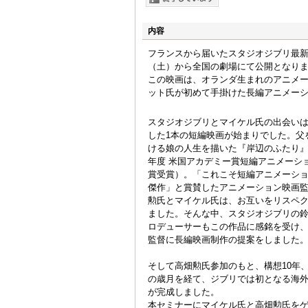
内容
フランスから届いたスタジオジブリ最新
（土）から全国の劇場にて公開となり
この映画は、オランダ生まれのアニメ
ット氏が初めて手掛けた長編アニメー
スタジオジブリとマイケル氏の出会い
した1本の短編映画が始まりでした。父
ける娘の人生を描いた『岸辺のふたり』（
年度 米国アカデミー賞短編アニメーシ
賞受賞）。「これこそ短編アニメーシ
傑作」と賞賛したアニメーション映画
勲氏とマイケル氏は、お互いをリスペ
ました。そんな中、スタジオジブリの
ロデューサーもこの作品に感銘を受け
監督に長編映画制作の提案をしました
そして高畑勲氏参加のもと、構想10年、
の歳月を経て、ジブリでは初となる海
が完成しました。
本セミナーにマイケル氏と高畑勲氏を