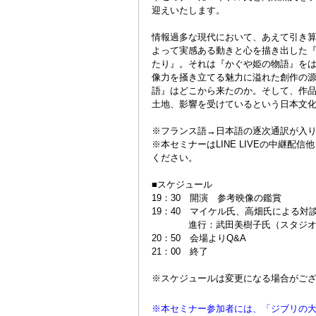
迎えいたします。
情報過多な現代において、あえて引き
よって実感ある動きと心を描き出した
たり』。それは『かぐや姫の物語』を
像力を掻き立てる魅力に溢れた創作の
語』はどこから来たのか。そして、作
土地、影響を受けているという日本文
※フランス語→日本語の逐次通訳が入
※本セミナーはLINE LIVEの中継
ください。
■スケジュール
19：30 開演 参考映像の鑑賞
19：40 マイケル氏、高畑氏による対
進行：武田美樹子氏（スタジオジ
20：50 会場よりQ&A
21：00 終了
※スケジュールは変更になる場合がご
※本セミナー参加者には、「ジブリの