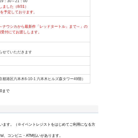
ル・デュドク・ドゥ・ヴィット）ではアーティスティ
ニメーション映画賞
19：30～21：00
務めている。
ニメーション映画賞
ました（8/31）
ョン映画祭 グランプリ・観客賞
頃を予定しております。
ら考えたこと』『十二世紀のアニメーション』（以上
ョン映画祭 グランプリ
ク･プレヴェール ことばたち』（ぴあ刊、訳および解
ンフェスティバル グランプリ・観客賞 など
・プレヴェール 鳥への挨拶』（ぴあ刊、編・訳）、
～ナウシカから最新作「レッドタートル」まで～」の
』『一枚の絵から/海外編』『アニメーション、折りにふ
日受付にてお渡しします。
店刊）がある。
ション賞
ン映画祭 審査員特別賞
章。2009年にはロカルノ国際映画祭で名誉豹賞を受賞。
アニメーション映画賞ノミネート など
らせていただきます
ード功労賞、2012年には米・ロードアイランドスクール
）名誉博士号、2014年には東京アニメアワードフェス
・アニメドール、アヌシー国際アニメーション映画祭名誉
onneur）を受賞。 2015年4月、フランス芸術文化勲章オ
年2月にはウィンザー・マッケイ賞を受賞。
都港区六本木6-10-1 六本木ヒルズ森タワー49階）
00まで
います。（※イベントレジストをはじめてご利用になる方
al、コンビニ・ATM払いがあります。