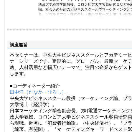
法政大学経営学部教授、コロンビア大学客員研究員などを経
職。社会人のためのビジネススクールでマーケティングと
る。ソウルドアウト株式会社（東証マザーズ上場）社外取
著書『ブランド戦略論』（2017、有斐閣）にて、日本マ
ーケティング本大賞2018」「大賞」、日本広告学会「201
賞」（4回目）、「中央大学学術研究奨励賞」（2回目）の
日本マーケティング学会ベストペーパー賞、白川忍賞など
電通時代に、ネスレ、アメリカンエクスプレス、ユニリー
講座趣旨
ス、IBM、スミスクラインビーチャムなどのグローバル企
業務を担当した。大学に移って以降、以下の企業への社員
本セミナーは、中央大学ビジネススクールとアカデミー
ドバイスを行っている。GE、マイクロソフト、トヨタ自
ンダ、メルセデスベンツ、ジョンソン・エンド・ジョンソ
ナーシリーズです。定期的に、グローバル、最新マーケ
素、キリン、アサヒビール、日清食品、ソニー、日立製作
略、人材活用など幅広いテーマで、注目の企業からゲス
ニコン、日本銀行、みずほフィナンシャルグループ, みずほ総
します。
行, 住友銀行, 東京三菱銀行、野村證券, 野村総合研究所な
【著書】『ブランド戦略論』（有斐閣、2017）、『ネッ
■コーディネーター紹介
ック』（共著、2017）、『現代広告論』（共著、2017）
田中洋（たなか・ひろし）
（2015）、『マーケティングキーワードベスト50』（20
中央大学ビジネススクール教授（マーケティング論、ブ
略全書』（編著、2014）、『ブランド戦略・ケースブック
大学博士（経済学）。
『マーケティング・リサーチ入門』（共著、2010）、『
（2008）、『企業を高めるブランド戦略』（2002）など、
日本マーケティング学会副会長。(株)電通マーケティン
論文がある。その著作のいくつかは中国語、韓国語に翻訳
政大学教授、コロンビア大学ビジネススクール客員研究員を
ら現職。近著に『消費者行動論』（中央経済社）、『ブ
（編著、有斐閣）、『マーケティングキーワードベスト5
https://www.facebook.com/hiroshi.tanaka1