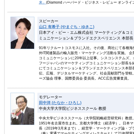
来」
(Diamond ハーバード・ビジネス・レビュー オンライ
スピーカー
山口 有希子 (やまぐち・ゆきこ)
日本アイ・ビー・エム株式会社 マーケティング＆コミ
ミュニケーション＆ブランドエクスペリエンス 本部長
91年リクルートコスモスに入社。その後、商社にて各種海
外IT関連製品の輸入販売・マーケティング活動を実施。 
コミュニケーションに20年以上従事。シスコシステムズ、
フージャパンのマーケティングコミュニケーション部長を経
にてコミュニケーション＆ブランドエクスペリエンス本部
伝、広報、デジタルマーケティング、社会貢献部門を管轄。
ーズ協会 理事、国際委員会 委員長。ACC広告賞審査員。
モデレーター
田中洋 (たなか・ひろし)
中央大学大学院ビジネススクール 教授
中央大学ビジネススクール（大学院戦略経営研究科）教授
1951年名古屋市生まれ。京都大学博士（経済学）。日本
長（2019年3月末まで）。経営学・マーケティング論・ブ
（株）電通でマーケティングディレクターとして21年間実