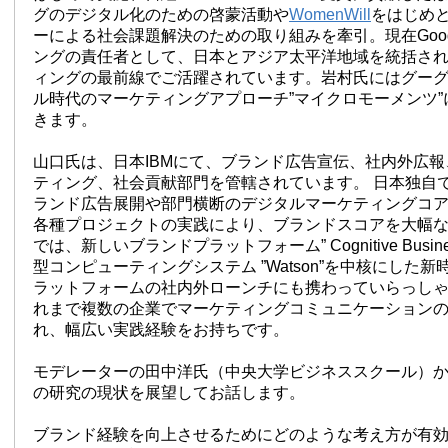
グのデジタル化のための啓蒙活動や
WomenWill
をはじめ
ーによる社会課題解決のための取り組みを牽引。現在Goog
ングの責任者として、日本とアジア太平洋地域を統括さ
ィングの最前線でご活躍されています。岩村氏にはグー
ル時代のマーケティングアプローチ”マイクロモーメンツ
きます。
山口氏は、日本IBMにて、ブランド広告宣伝、社内外広
ティング、社会貢献部門を管轄されています。 日本独自
ランド広告展開や部門横断のデジタルマーケティングコ
各種プロジェクトの実践により、ブランドスコアを大幅
では、新しいブランドプラットフォーム” Cognitive Busi
型コンピューティングシステム ”Watson”を中核にした
ラットフォームの社内外ローンチにも携わっていらっし
れまで複数の企業でマーケティングコミュニケーション
れ、幅広い実践経験をお持ちです。
モデレーターの田中洋氏（中央大学ビジネススクール）
の研究の現状を展望してお話します。
ブランド経験を向上させるためにどのような考え方が有