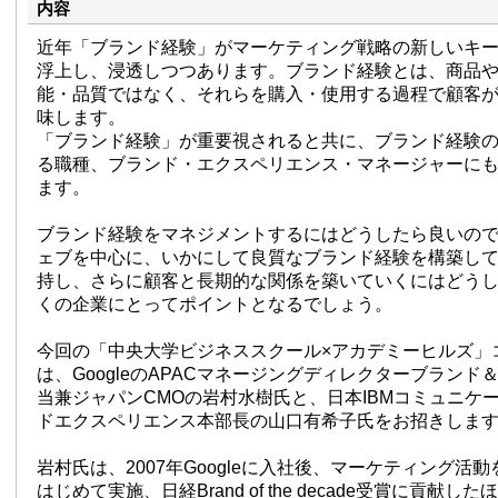
内容
近年「ブランド経験」がマーケティング戦略の新しいキ
浮上し、浸透しつつあります。ブランド経験とは、商品
能・品質ではなく、それらを購入・使用する過程で顧客
味します。
「ブランド経験」が重要視されると共に、ブランド経験
る職種、ブランド・エクスペリエンス・マネージャーに
ます。
ブランド経験をマネジメントするにはどうしたら良いの
ェブを中心に、いかにして良質なブランド経験を構築し
持し、さらに顧客と長期的な関係を築いていくにはどう
くの企業にとってポイントとなるでしょう。
今回の「中央大学ビジネススクール×アカデミーヒルズ」
は、GoogleのAPACマネージングディレクターブラン
当兼ジャパンCMOの岩村水樹氏と、日本IBMコミュニケ
ドエクスペリエンス本部長の山口有希子氏をお招きしま
岩村氏は、2007年Googleに入社後、マーケティング活
はじめて実施、日経Brand of the decade受賞に貢献