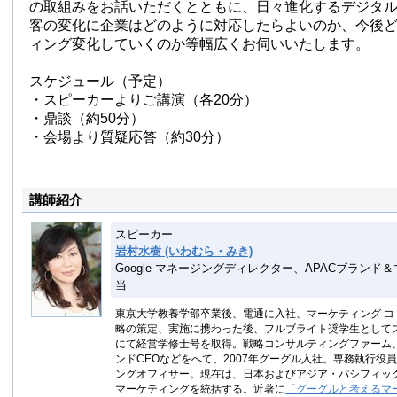
の取組みをお話いただくとともに、日々進化するデジタ
客の変化に企業はどのように対応したらよいのか、今後
ィング変化していくのか等幅広くお伺いいたします。
スケジュール（予定）
・スピーカーよりご講演（各20分）
・鼎談（約50分）
・会場より質疑応答（約30分）
講師紹介
スピーカー
岩村水樹 (いわむら・みき)
Google マネージングディレクター、APACブランド
当
東京大学教養学部卒業後、電通に入社、マーケティング コ
略の策定、実施に携わった後、フルブライト奨学生として
にて経営学修士号を取得。戦略コンサルティングファーム
ンドCEOなどをへて、2007年グーグル入社。専務執行役
ングオフィサー。現在は、日本およびアジア・パシフィッ
マーケティングを統括する。近著に
「グーグルと考えるマ