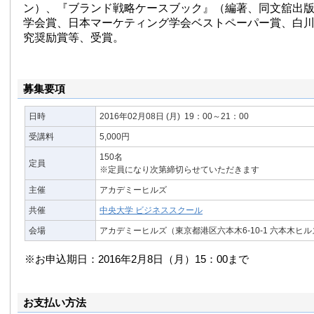
ン）、『ブランド戦略ケースブック』（編著、同文舘出
学会賞、日本マーケティング学会ベストペーパー賞、白
究奨励賞等、受賞。
募集要項
日時
2016年02月08日
(月)
19：00～21：00
受講料
5,000円
150名
定員
※定員になり次第締切らせていただきます
主催
アカデミーヒルズ
共催
中央大学 ビジネススクール
会場
アカデミーヒルズ（東京都港区六本木6-10-1 六本木ヒ
※お申込期日：2016年2月8日（月）15：00まで
お支払い方法