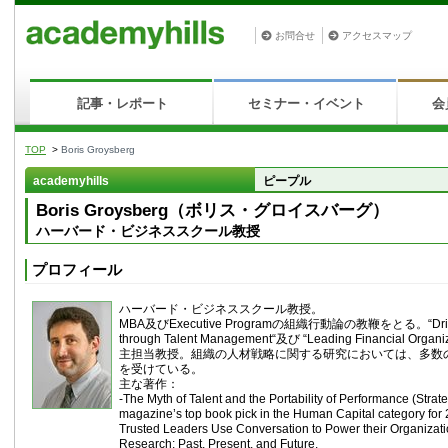
お問合せ
アクセスマップ
記事・レポート
セミナー・イベント
会
TOP
>
Boris Groysberg
academyhills
ピープル
Boris Groysberg（ボリス・グロイスバーグ）
ハーバード・ビジネススクール教授
プロフィール
ハーバード・ビジネススクール教授。
MBA及びExecutive Programの組織行動論の教鞭をとる。“Drivin
through Talent Management“及び “Leading Financial Org
主担当教授。組織の人材戦略に関する研究においては、多数
を受けている。
主な著作：
-The Myth of Talent and the Portability of Performance (Stra
magazine’s top book pick in the Human Capital category for 2
Trusted Leaders Use Conversation to Power their Organizati
Research: Past, Present, and Future.