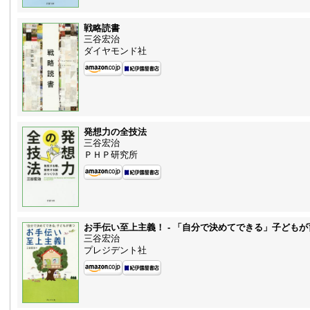
戦略読書
三谷宏治
ダイヤモンド社
発想力の全技法
三谷宏治
ＰＨＰ研究所
お手伝い至上主義！ - 「自分で決めてできる」子どもが
三谷宏治
プレジデント社