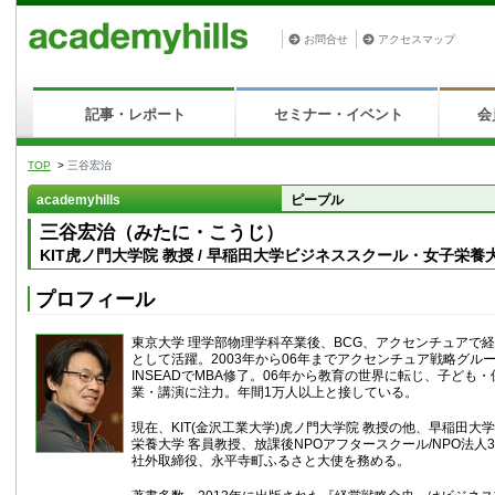
お問合せ
アクセスマップ
記事・レポート
セミナー・イベント
会
TOP
>
三谷宏治
academyhills
ピープル
三谷宏治（みたに・こうじ）
KIT虎ノ門大学院 教授 / 早稲田大学ビジネススクール・女子栄養
プロフィール
東京大学 理学部物理学科卒業後、BCG、アクセンチュアで
として活躍。2003年から06年までアクセンチュア戦略グル
INSEADでMBA修了。06年から教育の世界に転じ、子ども
業・講演に注力。年間1万人以上と接している。
現在、KIT(金沢工業大学)虎ノ門大学院 教授の他、早稲田大
栄養大学 客員教授、放課後NPOアフタースクール/NPO法人3k
社外取締役、永平寺町ふるさと大使を務める。