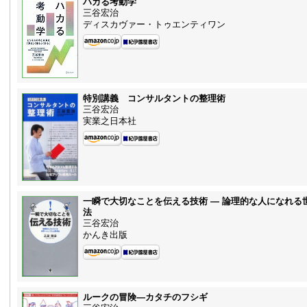
ハカる考動学
三谷宏治
ディスカヴァー・トゥエンティワン
特別講義 コンサルタントの整理術
三谷宏治
実業之日本社
一瞬で大切なことを伝える技術 — 論理的な人になれる
法
三谷宏治
かんき出版
ルークの冒険—カタチのフシギ