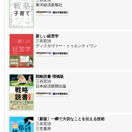
三谷宏治
東洋経済新報社
新しい経営学
三谷宏治
ディスカヴァー・トゥエンティワン
戦略読書 増補版
三谷宏治
日本経済新聞出版
〔新版〕一瞬で大切なことを伝える技術
三谷宏治
三笠書房