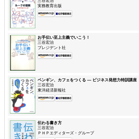
三谷宏治
実務教育出版
お手伝い至上主義でいこう！
三谷宏治
プレジデント社
ペンギン、カフェをつくる — ビジネス発想力特訓講座
三谷宏治
東洋経済新報社
伝わる書き方
三谷宏治
ＰＨＰエディターズ・グループ