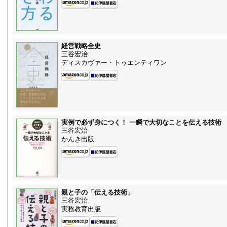
経営戦略全史
三谷宏治
ディスカヴァー・トゥエンティワン
実例で必ず身につく！ 一瞬で大切なことを伝える技術
三谷宏治
かんき出版
親と子の「伝える技術」
三谷宏治
実務教育出版