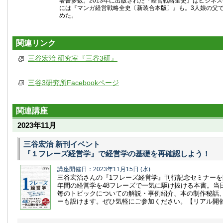
著書多数。2013年に出版された『経営戦略全史』はビジネス書
には『マンガ経営戦略全史〔新装合本版〕』も。3人娘の父で
めた。
関連リンク
三谷宏治 研究室『三谷3研』
三谷3研究所Facebookページ
関連講座
2023年11月
三谷宏治 新刊イベント
『１フレーズ経営学』で経営学の基礎を再確認しよう！
講座開催日：2023年11月15日
(水)
三谷宏治さんの『1フレーズ経営学』刊行記念セミナーを
年間の経営学を48フレーズで一気に駆け抜ける本書。当
毎のトピックについての解説・事例紹介、本の制作秘話、
ーも設けます。ぜひ気軽にご参加ください。【リアル開