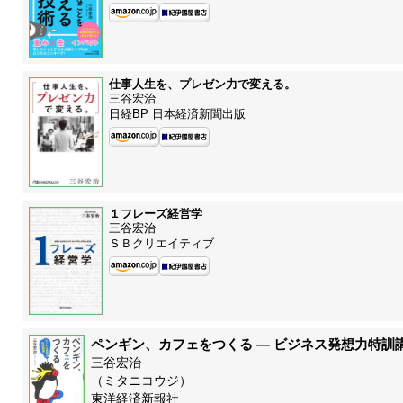
仕事人生を、プレゼン力で変える。
三谷宏治
日経BP 日本経済新聞出版
１フレーズ経営学
三谷宏治
ＳＢクリエイティブ
ペンギン、カフェをつくる — ビジネス発想力特訓
三谷宏治
（ミタニコウジ）
東洋経済新報社