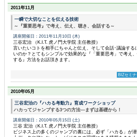
2011年11月
一瞬で大切なことを伝える技術
～『重要思考』で考え、伝え、聴き、会話する～
講座開催日：2011年11月10日
(木)
三谷宏治 （K.I.T. 虎ノ門大学院 主任教授）
言いたいコトを相手にちゃんと伝え、そして会話･議論する
いのか？とてもシンプルで効果的な『「重要思考」で考え、
する』方法をお話頂きます。
BIZセミ
2010年05月
三谷宏治の『ハカる考動力』育成ワークショップ
ハカってジャンプする3つの方法—まずは基礎から！
講座開催日：2010年05月15日
(土)
三谷 宏治（K.I.T. 虎ノ門大学院 主任教授）
ビジネス上の多くのジャンプの裏には、必ず「ハカる」が潜