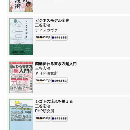
ビジネスモデル全史
三谷宏治
ディスカヴァ−
図解伝わる書き方超入門
三谷宏治
ＰＨＰ研究所
シゴトの流れを整える
三谷宏治
PHP研究所