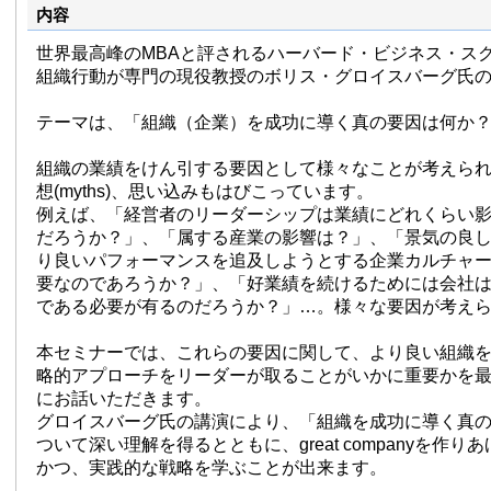
内容
世界最高峰のMBAと評されるハーバード・ビジネス・スク
組織行動が専門の現役教授のボリス・グロイスバーグ氏
テーマは、「組織（企業）を成功に導く真の要因は何か
組織の業績をけん引する要因として様々なことが考えら
想(myths)、思い込みもはびこっています。
例えば、「経営者のリーダーシップは業績にどれくらい
だろうか？」、「属する産業の影響は？」、「景気の良
り良いパフォーマンスを追及しようとする企業カルチャ
要なのであろうか？」、「好業績を続けるためには会社は偉大な
である必要が有るのだろうか？」…。様々な要因が考え
本セミナーでは、これらの要因に関して、より良い組織
略的アプローチをリーダーが取ることがいかに重要かを
にお話いただきます。
グロイスバーグ氏の講演により、「組織を成功に導く真
ついて深い理解を得るとともに、great companyを作
かつ、実践的な戦略を学ぶことが出来ます。