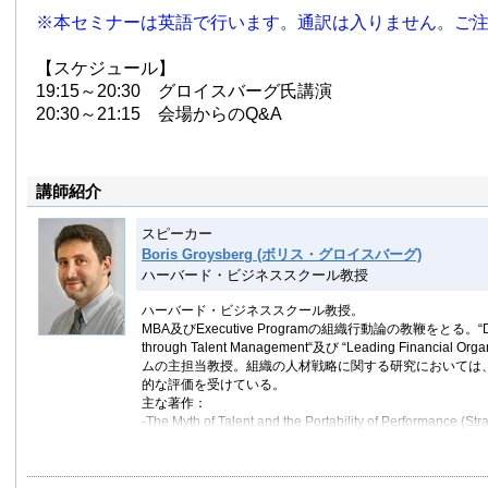
※本セミナーは英語で行います。通訳は入りません。ご
【スケジュール】
19:15～20:30 グロイスバーグ氏講演
20:30～21:15 会場からのQ&A
講師紹介
スピーカー
Boris Groysberg (ボリス・グロイスバーグ)
ハーバード・ビジネススクール教授
ハーバード・ビジネススクール教授。
MBA及びExecutive Programの組織行動論の教鞭をとる。“Drivi
through Talent Management“及び “Leading Financial Or
ムの主担当教授。組織の人材戦略に関する研究においては
的な評価を受けている。
主な著作：
-The Myth of Talent and the Portability of Performance (St
magazine’s top book pick in the Human Capital category for 
How Trusted Leaders Use Conversation to Power their Org
Street Research: Past, Present, and Future.