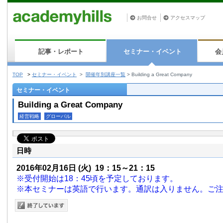
お問合せ
アクセスマップ
記事・レポート
セミナー・イベント
会
TOP
>
セミナー・イベント
>
開催年別講座一覧
>
Building a Great Company
セミナー・イベント
Building a Great Company
経営戦略
グローバル
日時
2016年02月16日
(火)
19：15～21：15
※受付開始は18：45頃を予定しております。
※本セミナーは英語で行います。通訳は入りません。ご