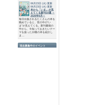
06月23日
(火)
更新
06月23日
(火)
更新
本から「いま」が見
えてくる新刊10選 ～
2026年6月～
毎日出版されるたくさんの本を
眺めていると、世の中の“い
ま”が見えてくる。新刊書籍の
中から、今知っておきたいテー
マを扱った10冊の本を紹介し
ま....
現在募集中のイベント