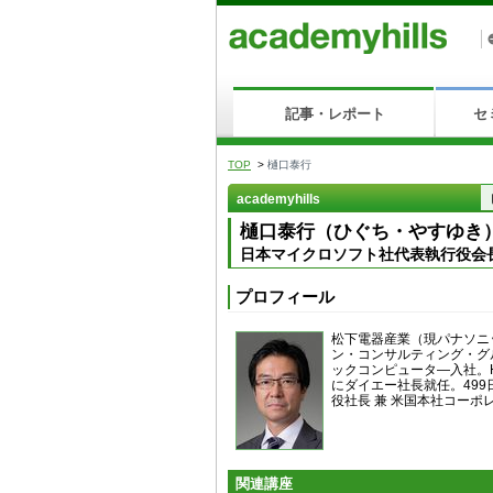
記事・レポート
セ
TOP
>
樋口泰行
academyhills
樋口泰行（ひぐち・やすゆき
日本マイクロソフト社代表執行役会
プロフィール
松下電器産業（現パナソニック）入
ン・コンサルティング・グ
ックコンピュータ—入社。H
にダイエー社長就任。49
役社長 兼 米国本社コーポ
関連講座