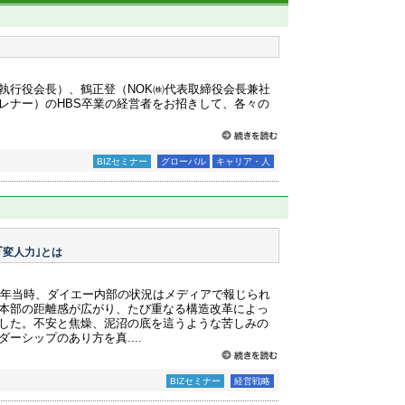
執行役会長）、鶴正登（NOK㈱代表取締役会長兼社
レナー）のHBS卒業の経営者をお招きして、各々の
BIZセミナー
グローバル
キャリア・人
｢変人力｣とは
05年当時、ダイエー内部の状況はメディアで報じられ
本部の距離感が広がり、たび重なる構造改革によっ
した。不安と焦燥、泥沼の底を這うような苦しみの
ーシップのあり方を真....
BIZセミナー
経営戦略