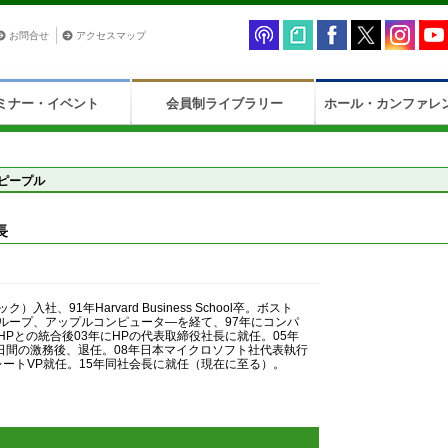
お問合せ
アクセスマップ
ミナー・イベント
会員制ライブラリー
ホール・カンファレ
ピープル
）
長
社、91年Harvard Business School卒。ボスト
ループ、アップルコンピュータ—を経て、97年にコンパ
Pとの統合後03年にHPの代表取締役社長に就任。05年
9日間の激務後、退任。08年日本マイクロソフト社代表執行
レートVP就任。15年同社会長に就任（現在に至る）。