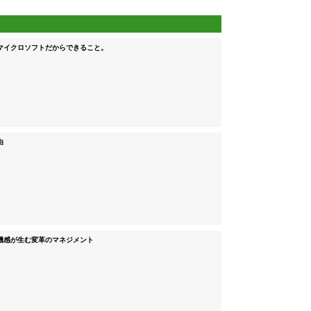
マイクロソフトだからできること。
由
機感が生む変革のマネジメント