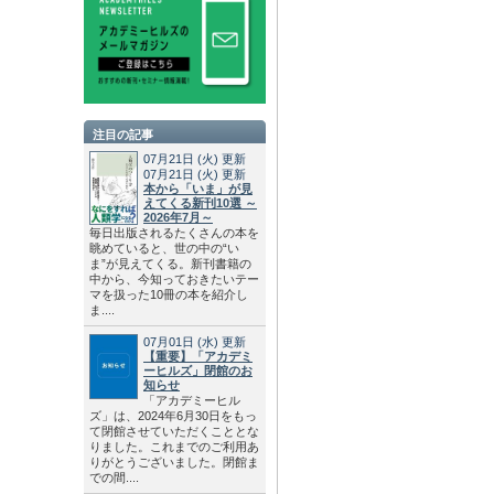
注目の記事
07月21日
(火)
更新
07月21日
(火)
更新
本から「いま」が見
えてくる新刊10選 ～
2026年7月～
毎日出版されるたくさんの本を
眺めていると、世の中の“い
ま”が見えてくる。新刊書籍の
中から、今知っておきたいテー
マを扱った10冊の本を紹介し
ま....
07月01日
(水)
更新
【重要】「アカデミ
ーヒルズ」閉館のお
知らせ
「アカデミーヒル
ズ」は、2024年6月30日をもっ
て閉館させていただくこととな
りました。これまでのご利用あ
りがとうございました。閉館ま
での間....