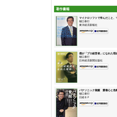
著作書籍
マイクロソフトで学んだこと、
樋口泰行
東洋経済新報社
僕が「プロ経営者」になれた理
樋口泰行
日本経済新聞出版社
パナソニック覚醒 愛着心と危
樋口泰行
日経ＢＰ