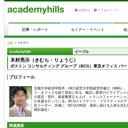
お問合せ
アクセスマップ
記事・レポート
セミナー・イベント
会
TOP
>
木村亮示
academyhills
ピープル
木村亮示（きむら・りょうじ）
ボストン コンサルティング グループ（BCG）東京オフィス パ
プロフィール
京都大学経済学部卒。HEC経営大学院経営学修士（MBA）。
リ・オフィスを経て現在に至る。幅広い業界のクライアント
の策定・実行、新規事業立ち上げ、トランスフォーメーショ
の支援を行っている。BCGストラテジー・プラクティスのア
区リーダー。共著に『BCGの特訓 成長し続ける人材を生む
聞出版社）。
関連講座