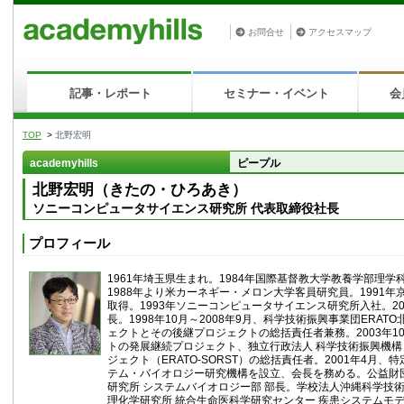
お問合せ
アクセスマップ
記事・レポート
セミナー・イベント
会
TOP
>
北野宏明
academyhills
ピープル
北野宏明（きたの・ひろあき）
ソニーコンピュータサイエンス研究所 代表取締役社長
プロフィール
1961年埼玉県生まれ。1984年国際基督教大学教養学部理
1988年より米カーネギー・メロン大学客員研究員。1991
取得。1993年ソニーコンピュータサイエンス研究所入社。2
長。1998年10月～2008年9月、科学技術振興事業団ERA
ェクトとその後継プロジェクトの総括責任者兼務。2003年1
トの発展継続プロジェクト、独立行政法人 科学技術振興機構
ジェクト（ERATO-SORST）の総括責任者。2001年4月
テム・バイオロジー研究機構を設立、会長を務める。公益財
研究所 システムバイオロジー部 部長。学校法人沖縄科学技
理化学研究所 統合生命医科学研究センター 疾患システムモデ