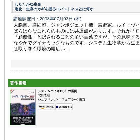
したたかな生命
進化・生存のカギを握るロバストネスとは何か
講座開催日：2008年07月03日
(木)
大腸菌、癌細胞、ジャンボジェット機、吉野家、ルイ・ヴィ
ばらばらなこれらのものには共通点があります。それが「ロ
「頑健性」と訳されることの多い言葉ですが、その意味する
なやかでダイナミックなものです。システム生物学から生ま
は取り巻く環境の幅広い....
著作書籍
システムバイオロジ−の展開
北野宏明
シュプリンガ−・フェアラ−ク東京