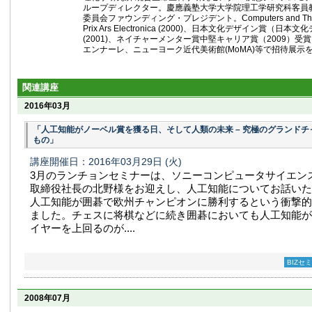
ループディレクター。慶應義塾大学大学院理工学研究科客員
委員会ファウンディング・プレジデント。Computers and Though
Prix Ars Electronica (2000)、日本文化デザイン賞（
(2001)、ネイチャーメンター賞中堅キャリア賞（2009）
エンナーレ、ニューヨーク近代美術館(MoMA)等で招待展示
関連講座
2016年03月
「人工知能がノーベル賞を獲る日、そして人類の未来 – 究極のグランド
もの」
講座開催日：2016年03月29日
(火)
3月のランチョンセミナーは、ソニーコンピュータサイエン
取締役社長の北野様をお迎えし、人工知能についてお話いた
人工知能が囲碁で欧州チャンピオンに勝利するという衝撃的
ました。チェスに将棋などに続き囲碁においても人工知能が
イヤーを上回るのが....
BIZセ
2008年07月