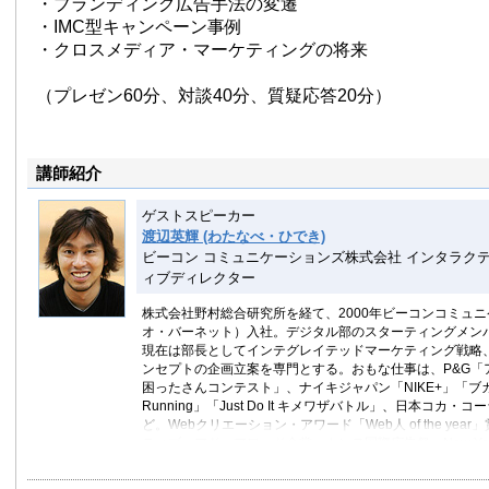
・ブランディング広告手法の変遷
・IMC型キャンペーン事例
・クロスメディア・マーケティングの将来
（プレゼン60分、対談40分、質疑応答20分）
講師紹介
ゲストスピーカー
渡辺英輝 (わたなべ・ひでき)
ビーコン コミュニケーションズ株式会社 インタラク
ィブディレクター
株式会社野村総合研究所を経て、2000年ビーコンコミュ
オ・バーネット）入社。デジタル部のスターティングメン
現在は部長としてインテグレイテッドマーケティング戦略
ンセプトの企画立案を専門とする。おもな仕事は、P&G「
困ったさんコンテスト」、ナイキジャパン「NIKE+」「ブカ
Running」「Just Do It キメワザバトル」、日本コカ
ど。Webクリエーション・アワード「Web人 of the yea
ティブ・アド・アワード金賞、カンヌ国際広告祭、New York Fe
Design賞ほか受賞多数。