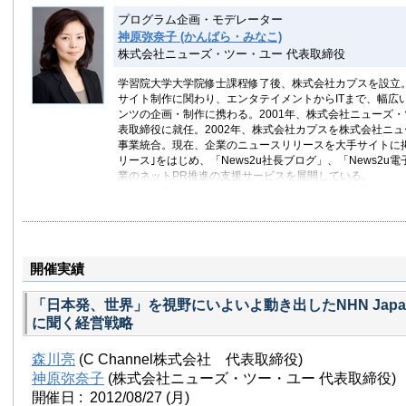
主な著書
プログラム企画・モデレーター
「Webキャンペーンのしかけ方。 広告のプロたちがつくる
神原弥奈子 (かんばら・みなこ)
告”」共著 (インプレスジャパン 2007)
株式会社ニューズ・ツー・ユー 代表取締役
ビーコン コミュニケーションズ株式会社
学習院大学大学院修士課程修了後、株式会社カプスを設立。
サイト制作に関わり、エンタテイメントからITまで、幅広
ンツの企画・制作に携わる。2001年、株式会社ニューズ
表取締役に就任。2002年、株式会社カプスを株式会社ニ
事業統合。現在、企業のニュースリリースを大手サイトに掲載
リース｣をはじめ、「News2u社長ブログ」、「News2u
業のネットPR推進の支援サービスを展開している。
自らも社長ブログである「minako's blog」で、業界動
更新する。
株式会社ニューズ・ツー・ユー
minako's blog
News2u リリース掲載・プレスリリース配信のネット
開催実績
News2u 電子社内報
News2u 社長ブログ
ニュースリリースポータルサイト News2u.net
「日本発、世界」を視野にいよいよ動き出したNHN Japa
に聞く経営戦略
森川亮
(C Channel株式会社 代表取締役)
神原弥奈子
(株式会社ニューズ・ツー・ユー 代表取締役)
開催日 : 2012/08/27
(月)