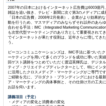
2007年の日本におけるインターネット広告費は6003億円
雑誌を追い抜き、テレビ・新聞に次ぐ第3のメディアに成
「日本の広告費」2008年2月発表）。企業がより効果的
動を行うため、マスマディアのみならずそれ以外のあら
合わせる手法：IMC（Integrated Marketing Communic
も次世代型マーケティングのあり方として重要視されて
でインターネットが果たす役割は、近年さらに増してき
う。
ビーコンコミュニケーションズは、IMC手法に基づいた
ーケティングを用いて多くのブランドを成功に導いた実
回ゲスト講師をつとめていただく渡辺英輝氏は、デジタ
ティブ・クリエイティブディレクターとして、特にイン
に活用したクロスメディア・マーケティングがご専門で
ご経験を元に、プロダクト・ブランディングにおける最
ア・マーケティングの具体事例と、その仕掛け方の工夫
お話を伺います。
講義項目（予定）
・メディアの変化と消費者の変化