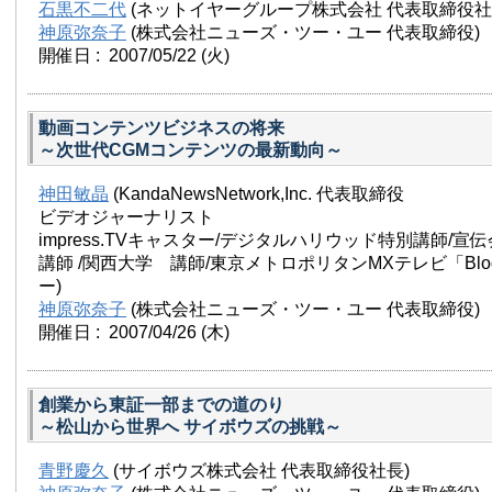
石黒不二代
(ネットイヤーグループ株式会社 代表取締役社長
神原弥奈子
(株式会社ニューズ・ツー・ユー 代表取締役)
開催日 : 2007/05/22
(火)
動画コンテンツビジネスの将来
～次世代CGMコンテンツの最新動向～
神田敏晶
(KandaNewsNetwork,Inc. 代表取締役
ビデオジャーナリスト
impress.TVキャスター/デジタルハリウッド特別講師
講師 /関西大学 講師/東京メトロポリタンMXテレビ「Blo
ー)
神原弥奈子
(株式会社ニューズ・ツー・ユー 代表取締役)
開催日 : 2007/04/26
(木)
創業から東証一部までの道のり
～松山から世界へ サイボウズの挑戦～
青野慶久
(サイボウズ株式会社 代表取締役社長)