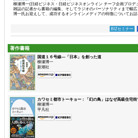
柳瀬博一(日経ビジネス・日経ビジネスオンライン チーフ企画プロデュ
雑誌の記者から書籍の編集、そしてラジオのパーソナリティまで幅広
博一氏お迎えして、成功するオンラインメディアの特徴についてお話
BIZセミナー
著作書籍
国道１６号線—「日本」を創った道
柳瀬博一
新潮社
カワセミ都市トーキョー : 「幻の鳥」はなぜ高級住宅
柳瀬博一
平凡社