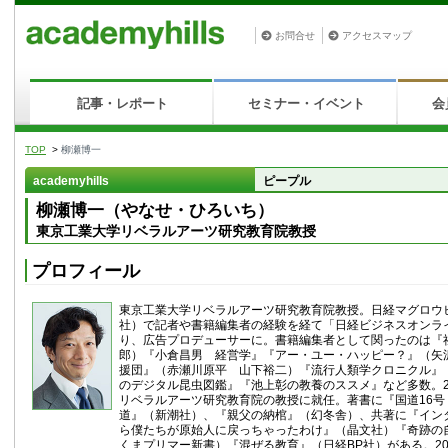
お問合せ
アクセスマップ
記事・レポート
セミナー・イベント
会
TOP
>
柳瀬博一
academyhills
ピープル
柳瀬博一（やなせ・ひろいち）
東京工業大学リベラルアーツ研究教育院教授
プロフィール
東京工業大学リベラルアーツ研究教育院教授。日経マグロウ
社）で記者や書籍編集者の経験を経て「日経ビジネスオンラ
り、広告プロデューサーに。書籍編集者として関ったのは『
郎）『小倉昌男 経営学』『アー・ユー・ハッピー？』（矢
援団』（赤瀬川原平 山下裕二）『流行人類学クロニクル』
のデジタル昆虫図鑑』『池上彰の教養のススメ』など多数。2
リベラルアーツ研究教育院の教授に就任。著書に『国道16号
道』（新潮社）、『親父の納棺』（幻冬舎）、共著に『イン
ら僕たちが原始人に戻っちゃったわけ』（晶文社）『奇跡の
くまプリマー新書）『混ぜる教育』（日経BP社）がある。202