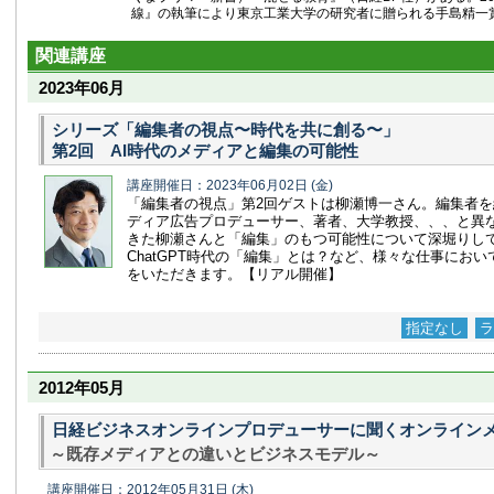
線』の執筆により東京工業大学の研究者に贈られる手島精一
関連講座
2023年06月
シリーズ「編集者の視点〜時代を共に創る〜」
第2回 AI時代のメディアと編集の可能性
講座開催日：2023年06月02日
(金)
「編集者の視点」第2回ゲストは柳瀬博一さん。編集者
ディア広告プロデューサー、著者、大学教授、、、と異
きた柳瀬さんと「編集」のもつ可能性について深堀りし
ChatGPT時代の「編集」とは？など、様々な仕事にお
をいただきます。【リアル開催】
指定なし
ラ
2012年05月
日経ビジネスオンラインプロデューサーに聞くオンライン
～既存メディアとの違いとビジネスモデル～
講座開催日：2012年05月31日
(木)