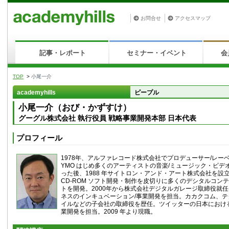
お問合せ
アクセスマップ
記事・レポート
セミナー・イベント
会
TOP
>
小尾一介
academyhills
ピープル
小尾一介（おび・かずすけ）
グーグル株式会社 執行役員 戦略事業開発本部 日本代表
プロフィール
1978年、アルファレコード株式会社でプロデューサー/レー
YMO はじめ多くのアーティストの音楽/ミュージック・ビデ
った後、1988 年サイトロン・アンド・アート株式会社を設
CD-ROM ソフト開発・制作を皮切りに多くのデシタルコンテンツや
トを開発。2000年から株式会社デジタルガレージ取締役就
ネスのインキュベーション/事業開発を担当。カカクコム、テ
イルなどの子会社の取締役を歴任。ツイッターの日本におけ
業開発を担当。2009 年より現職。