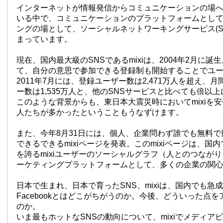
インターネットが情報発信からコミュニケーションの場
いる中で、コミュニケーションのプラットフォームとし
ングの場として、ソーシャルネットワーキングサービス(S
まっています。
現在、国内最大級のSNSであるmixiは、2004年2月に誕
て、自分の意思で参加できる登録制も開始することでユ
2011年7月には、登録ユーザー数は2,471万人を超え、
ー数は1,535万人と、他のSNSサービスと比べても倍以
このような背景からも、東日本大震災時においてmixiを
人たちが多かったということもうなずけます。
また、今年8月31日には、個人、企業問わず誰でも無料
できるできるmixiページを発表。このmixiページは、国
を誇るmixiユーザーのソーシャルグラフ（人とのつなが
ーケティングプラットフォームとして、多くの企業の関
日本で生まれ、日本で育ったSNS、mixiは、国内でも急
Facebookとはどこがちがうのか。今後、どういった点
のか。
いま最もホットなSNSの動向について、mixiでメディア