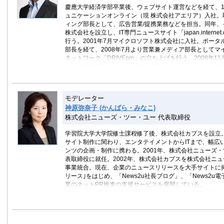
慶應大学経済学部卒業後、ウェブサイト運営などを経て、1
ュニケーションオンライン（現 株式会社アエリア）入社。
ィング部長として、広告営業/提携業務などを担当。同年、
株式会社を設立し、IT専門ニュースサイト「japan.interne
行う。2001年7月マイクロソフト株式会社に入社。ポータ
部長を経て、2008年7月より営業兼メディア部長としてマ
ネットワーク「DRIVEpm」の立ち上げを行う。2008年1
入社。営業部長に就任。2010年7月パートナービジネス本部
1月メディアビジネス本部長に就任。2011年7月現職に就
モデレーター
神原弥奈子 (かんばら・みなこ)
株式会社ニューズ・ツー・ユー 代表取締役
学習院大学大学院修士課程修了後、株式会社カプスを設立。
サイト制作に関わり、エンタテイメントからITまで、幅広
ンツの企画・制作に携わる。2001年、株式会社ニューズ
表取締役に就任。2002年、株式会社カプスを株式会社ニ
事業統合。現在、企業のニュースリリースを大手サイトに掲載
リース｣をはじめ、「News2u社長ブログ」、「News2u
業のネットPR推進の支援サービスを展開している。
自らも社長ブログである「minako's blog」で、業界動
更新する。
株式会社ニューズ・ツー・ユー
minako's blog