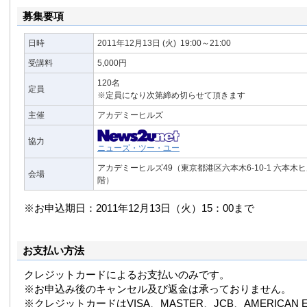
News2u リリース掲載・プレスリリース配信のネット
募集要項
News2u 電子社内報
News2u 社長ブログ
ニュースリリースポータルサイト News2u.net
日時
2011年12月13日
(火)
19:00～21:00
受講料
5,000円
120名
定員
※定員になり次第締め切らせて頂きます
主催
アカデミーヒルズ
協力
ニューズ・ツー・ユー
アカデミーヒルズ49（東京都港区六本木6-10-1 六本木
会場
階）
※お申込期日：2011年12月13日（火）15：00まで
お支払い方法
クレジットカードによるお支払いのみです。
※お申込み後のキャンセル及び返金は承っておりません。
※クレジットカードはVISA、MASTER、JCB、AMERICAN E