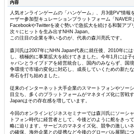
内容
人気オンラインゲームの「ハンゲーム」、月3億PV“情報
ーザー参加型キュレーションプラットフォーム「NAVER
FacebookやTwitterを凌ぐ勢いで急拡大を続ける和製アプ
次々にヒットを生み出すNHN Japan。
この注目の企業を率いるのが、代表の森川亮氏です。
森川氏は2007年にNHN Japan代表に就任後、2010年
し、積極的に事業拡大を続けてきました。今年1月には子
ャパンとライブドアを経営統合し、国内のみならず、国
争環境で市場の変化に対応し、成長していくための新た
布石を打ち始めました。
従来のインターネット大手企業のスマートフォンやソー
目立ち、多くのプラットフォームがマネタイズ化に苦戦す
Japanはその存在感を増しています。
今回のオンラインビジネスセミナーでは森川氏にソーシ
トフォン時代に経営者として、今後どのように舵をきっ
略に迫ります。サービスのマネタイズ化、競争の激しい
の確保、海外企業との提携など今後のグローバル展開に