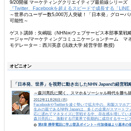
9/20開催 マーケティングクリエイティブ最前線シリーズ
『Twitter、Facebookを超えるスピードで成長する「LI
～世界のユーザー数5,000万人突破！「日本発」グロー
可能性～
ゲスト講師：矢嶋聡（NHN㈱ウェブサービス本部事業戦
ージャー/マーケティングコミュニケーションチーム マ
モデレーター：西川英彦 (法政大学 経営学部 教授)
オピニオン
「日本発、世界」を視野に動き出したNHN Japanの経営戦
～森川亮氏に聞く、スマホ＆ソーシャル時代を勝ち
2012年11月26日
(月)
FacebookやTwitterを凌ぐ勢いで拡大中の、和製スマホ
生みの親であるNHN Japanは、多くの企業がスマート
応に遅れてマネタイズに苦戦する中、存在感を増してい
森川亮氏に、激動するIT業界で長期的に成功するサービスを
第8章 携帯電話に学ぶ普及ポイント～付加価値より基本の