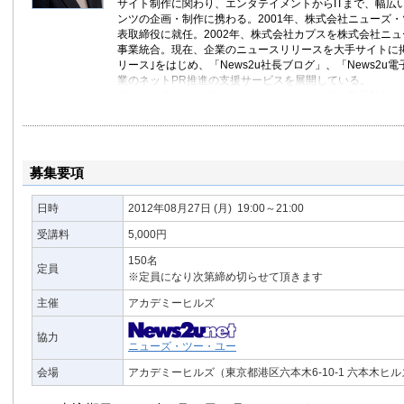
サイト制作に関わり、エンタテイメントからITまで、幅広
ンツの企画・制作に携わる。2001年、株式会社ニューズ
表取締役に就任。2002年、株式会社カプスを株式会社ニ
事業統合。現在、企業のニュースリリースを大手サイトに掲載
リース｣をはじめ、「News2u社長ブログ」、「News2u
業のネットPR推進の支援サービスを展開している。
自らも社長ブログである「minako's blog」で、業界動
更新する。
株式会社ニューズ・ツー・ユー
minako's blog
News2u リリース掲載・プレスリリース配信のネット
募集要項
News2u 電子社内報
News2u 社長ブログ
ニュースリリースポータルサイト News2u.net
日時
2012年08月27日
(月)
19:00～21:00
受講料
5,000円
150名
定員
※定員になり次第締め切らせて頂きます
主催
アカデミーヒルズ
協力
ニューズ・ツー・ユー
会場
アカデミーヒルズ（東京都港区六本木6-10-1 六本木ヒ