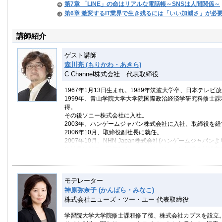
第7章 「LINE」の命はリアルな電話帳～SNSは人間関係～
第6章 激変するIT業界で生き残るには「いい加減さ」が必
講師紹介
ゲスト講師
森川亮 (もりかわ・あきら)
C Channel株式会社 代表取締役
1967年1月13日生まれ。1989年筑波大学卒、日本テレ
1999年、青山学院大学大学院国際政治経済学研究科修士課
得。
その後ソニー株式会社に入社。
2003年、ハンゲームジャパン株式会社に入社、取締役を経
2006年10月、取締役副社長に就任。
2007年10月、NHN Japan株式会社(ハンゲームジャパン
役社長に就任。同年11月、ネイバージャパン株式会社設立
ャパン代表取 締役社長を兼務。
2013年4月、NHN Japan株式会社の商号変更により、LI
社長に就任。2015年3月、同社代表取締役社長を退任。
モデレーター
同年4月、C Channel株式会社代表取締役に就任。
神原弥奈子 (かんばら・みなこ)
株式会社ニューズ・ツー・ユー 代表取締役
学習院大学大学院修士課程修了後、株式会社カプスを設立。