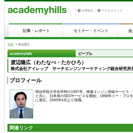
お問合せ
アクセスマップ
記事・レポート
セミナー・イベント
会
TOP
>
渡辺隆広
academyhills
ピープル
渡辺隆広（わたなべ・たかひろ）
株式会社アイレップ サーチエンジンマーケティング総合研究所
プロフィール
明治学院大学在学時の1997年、検索エンジン登録サービス
と共に、日本発のSEOサービスを開始。1998年イー・プロモ
に退社。2005年4月より現職。
関連リンク