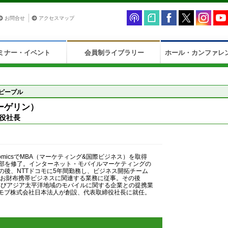
お問合せ
アクセスマップ
ミナー・イベント
会員制ライブラリー
ホール・カンファレ
ピープル
・ラーゲリン）
役社長
of EconomicsでMBA（マーケティング&国際ビジネス）を取得
部を修了。インターネット・モバイルマーケティングの
の後、NTTドコモに5年間勤務し、ビジネス開拓チーム
びお財布携帯ビジネスに関連する業務に従事。その後
およびアジア太平洋地域のモバイルに関する企業との提携業
アドモブ株式会社日本法人が創設、代表取締役社長に就任。