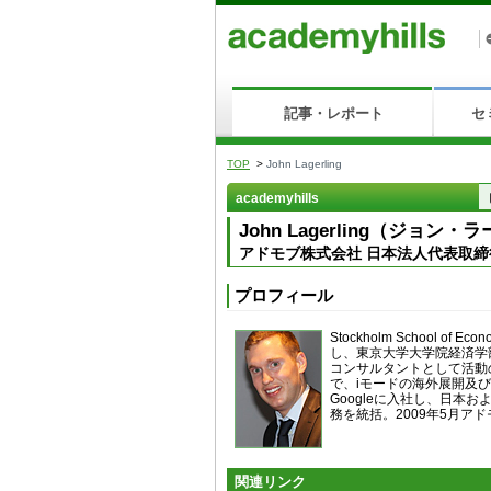
記事・レポート
セ
TOP
>
John Lagerling
academyhills
John Lagerling（ジョン
アドモブ株式会社 日本法人代表取締
プロフィール
Stockholm School 
し、東京大学大学院経済学
コンサルタントとして活動
で、iモードの海外展開及
Googleに入社し、日本
務を統括。2009年5月
関連リンク