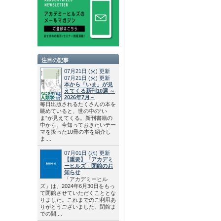
注目の記事
07月21日
(火)
更新
07月21日
(火)
更新
本から「いま」が見
えてくる新刊10選 ～
2026年7月～
毎日出版されるたくさんの本を
眺めていると、世の中の“い
ま”が見えてくる。新刊書籍の
中から、今知っておきたいテー
マを扱った10冊の本を紹介し
ま....
07月01日
(水)
更新
【重要】「アカデミ
ーヒルズ」閉館のお
知らせ
「アカデミーヒル
ズ」は、2024年6月30日をもっ
て閉館させていただくこととな
りました。これまでのご利用あ
りがとうございました。閉館ま
での間....