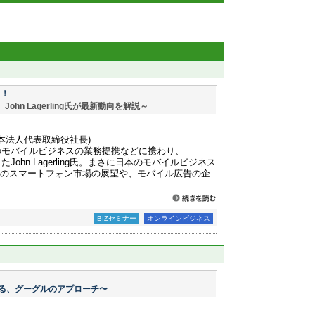
く！
hn Lagerling氏が最新動向を解説～
社 日本法人代表取締役社長)
eでのモバイルビジネスの業務提携などに携わり、
したJohn Lagerling氏。まさに日本のモバイルビジネス
0年のスマートフォン市場の展望や、モバイル広告の企
BIZセミナー
オンラインビジネス
る、グーグルのアプローチ〜