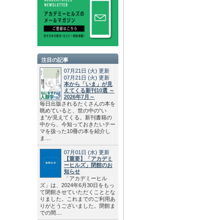
注目の記事
07月21日
(火)
更新
07月21日
(火)
更新
本から「いま」が見
えてくる新刊10選 ～
2026年7月～
毎日出版されるたくさんの本を
眺めていると、世の中の“い
ま”が見えてくる。新刊書籍の
中から、今知っておきたいテー
マを扱った10冊の本を紹介し
ま....
07月01日
(水)
更新
【重要】「アカデミ
ーヒルズ」閉館のお
知らせ
「アカデミーヒル
ズ」は、2024年6月30日をもっ
て閉館させていただくこととな
りました。これまでのご利用あ
りがとうございました。閉館ま
での間....