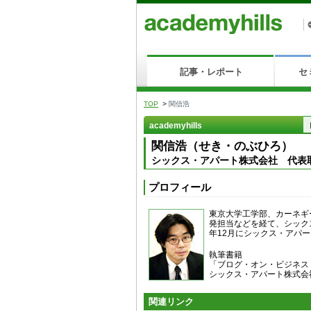
記事・レポート
セ
TOP
>
関信浩
academyhills
関信浩（せき・のぶひろ）
シックス・アパート株式会社 代表
プロフィール
東京大学工学部、カーネギ
発担当などを経て、シック
年12月にシックス・アパ
執筆書籍
「ブログ・オン・ビジネス
シックス・アパート株式会
関連リンク