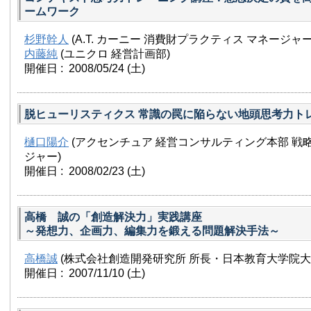
ームワーク
杉野幹人
(A.T. カーニー 消費財プラクティス マネージャー
内藤純
(ユニクロ 経営計画部)
開催日 : 2008/05/24
(土)
脱ヒューリスティクス 常識の罠に陥らない地頭思考力ト
樋口陽介
(アクセンチュア 経営コンサルティング本部 戦
ジャー)
開催日 : 2008/02/23
(土)
高橋 誠の「創造解決力」実践講座
～発想力、企画力、編集力を鍛える問題解決手法～
高橋誠
(株式会社創造開発研究所 所長・日本教育大学院大
開催日 : 2007/11/10
(土)