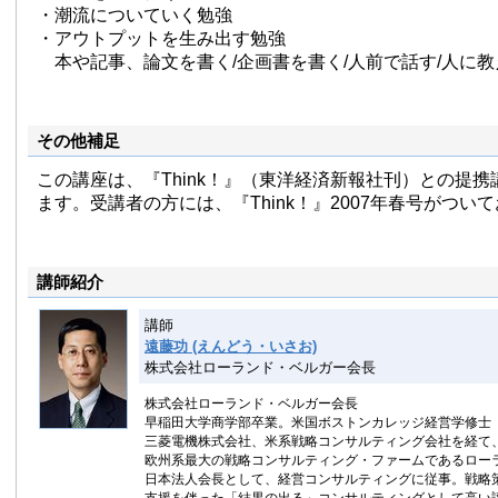
・潮流についていく勉強
・アウトプットを生み出す勉強
本や記事、論文を書く/企画書を書く/人前で話す/人に教
その他補足
この講座は、『Think！』（東洋経済新報社刊）との提
ます。受講者の方には、『Think！』2007年春号がつい
講師紹介
講師
遠藤功 (えんどう・いさお)
株式会社ローランド・ベルガー会長
株式会社ローランド・ベルガー会長
早稲田大学商学部卒業。米国ボストンカレッジ経営学修士（
三菱電機株式会社、米系戦略コンサルティング会社を経て
欧州系最大の戦略コンサルティング・ファームであるロー
日本法人会長として、経営コンサルティングに従事。戦略