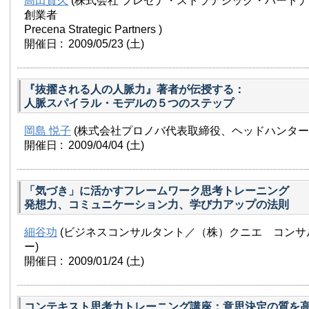
高田貴久
(株式会社 プレセナ・ストラテジック・パートナ
創業者
Precena Strategic Partners )
開催日 : 2009/05/23
(土)
『抜擢される人の人脈力』著者が伝授する：
人脈スパイラル・モデルの５つのステップ
岡島 悦子
(株式会社プロノバ代表取締役、ヘッドハンター
開催日 : 2009/04/04
(土)
「気づき」に活かすフレームワーク思考トレーニング
発想力、コミュニケーション力、学び力アップの法則
細谷功
(ビジネスコンサルタント／（株）クニエ コンサ
ー)
開催日 : 2009/01/24
(土)
コンテキスト思考力トレーニング講座：意思決定の質を高