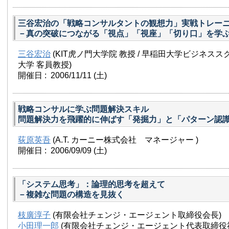
三谷宏治の「戦略コンサルタントの観想力」実戦トレー
－真の突破につながる「視点」「視座」「切り口」を学
三谷宏治
(KIT虎ノ門大学院 教授 / 早稲田大学ビジネス
大学 客員教授)
開催日 : 2006/11/11
(土)
戦略コンサルに学ぶ問題解決スキル
問題解決力を飛躍的に伸ばす「発掘力」と「パターン認
荻原英吾
(A.T. カーニー株式会社 マネージャー )
開催日 : 2006/09/09
(土)
「システム思考」：論理的思考を超えて
－複雑な問題の構造を見抜く
枝廣淳子
(有限会社チェンジ・エージェント取締役会長)
小田理一郎
(有限会社チェンジ・エージェント代表取締役