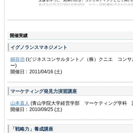
支援を伴った「結果の出る」コンサルティングとして高い
株式会社良品計画社外取締役。ヤマハ発動機株式会社社外
ホールディングス株式会社社外取締役。日新製鋼株式会社
主な著書に「現場力を鍛える」、「見える化」、「ねばちっ
レミアム戦略」 、「現場力復権」、「現場論」（いずれも
「『日本品質』で世界を制す！」、「伸び続ける会社の『
「『ＩＴ断食』のすすめ」、「現場女子」（いずれも日本
開催実績
「日本企業にいま大切なこと」、「LFP」、「五能線物語」
究所）、「未来のスケッチ」、「新幹線お掃除の天使たち
版）、「課長力」（朝日新聞出版）、「経営戦略の教科書
イグノランスマネジメント
書」（いずれも光文社）、「図解 最強の現場力」（青春
言おう、日本人にMBAはいらない」（角川新書）、「言え
細谷功
(ビジネスコンサルタント／（株）クニエ コンサ
社）、「賢者のリーダーシップ」（日経BP社）などがある
ー)
る」はビジネス書評誌「TOPPOINT」の「2004年読者が
第1位に選ばれた。「見える化」は2006年（第6回）日経BP・
開催日 : 2011/04/16
(土)
受賞。
遠藤功ホームページ
マーケティング発見力演習講座
現場千本ノック-現場力を追い求めて-
山本直人
(青山学院大学経営学部 マーケティング学科 
開催日 : 2010/09/25
(土)
「戦略力」養成講座