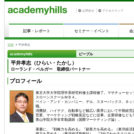
お問合せ
アクセスマップ
記事・レポート
セミナー・イベント
会
TOP
>
平井孝志
academyhills
ピープル
平井孝志（ひらい・たかし）
ローランド・ベルガー 取締役パートナー
プロフィール
東京大学大学院理学系研究科修士課程修了。マサチューセッ
スローンスクールＭＢＡ。
ベイン・アンド・カンパニー、デル、スターバックス、ネッ
職。
消費財、ハイテク、自動車など幅広い業界において中期経営
営業、マーケティング戦略策定などに従事。企業研修なども
青山学院大学非常勤講師（国際マーケティング論）。
著書に、『戦略力を高める』『顧客力を高める』（東洋経済
織力を高める』（東洋経済新報社）、『3分でわかるクリテ