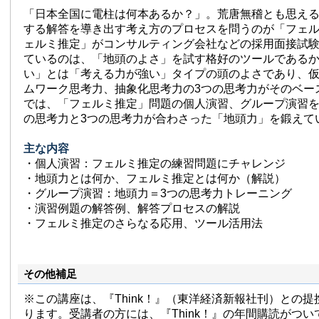
「日本全国に電柱は何本あるか？」。荒唐無稽とも思え
する解答を導き出す考え方のプロセスを問うのが「フェ
ェルミ推定」がコンサルティング会社などの採用面接試
ているのは、「地頭のよさ」を試す格好のツールである
い」とは「考える力が強い」タイプの頭のよさであり、
ムワーク思考力、抽象化思考力の3つの思考力がそのベー
では、「フェルミ推定」問題の個人演習、グループ演習
の思考力と3つの思考力が合わさった「地頭力」を鍛えて
主な内容
・個人演習：フェルミ推定の練習問題にチャレンジ
・地頭力とは何か、フェルミ推定とは何か（解説）
・グループ演習：地頭力＝3つの思考力トレーニング
・演習例題の解答例、解答プロセスの解説
・フェルミ推定のさらなる応用、ツール活用法
その他補足
※この講座は、『Think！』（東洋経済新報社刊）との
ります。受講者の方には、『Think！』の年間購読がつ