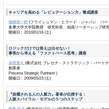
キャリアを高める「レピュテーション力」養成講座
徳岡晃一郎
(フライシュマン・ヒラード・ジャパン パー
多摩大学大学院教授 研究科長 知識リーダーシップ研究
開催日 : 2010/01/16
(土)
ロジックだけでは答えは出せない！
事実から考える「ファクトベース思考」講座
高田貴久
(株式会社 プレセナ・ストラテジック・パートナ
創業者
Precena Strategic Partners )
開催日 : 2009/05/23
(土)
『抜擢される人の人脈力』著者が伝授する：
人脈スパイラル・モデルの５つのステップ
岡島 悦子
(株式会社プロノバ代表取締役、ヘッドハンター