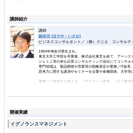
講師紹介
講師
細谷功 (ほそや・いさお)
ビジネスコンサルタント／（株）クニエ コンサルテ
1964年神奈川県生まれ。
東京大学工学部を卒業後、株式会社東芝を経て、アーンス
ジェミニ等の米仏日系コンサルティング会社にてコンサル
専門領域は、製品開発や営業等の戦略策定や業務／IT改革
思考力に関する講演やセミナーを企業や各種団体、大学等
著書に『地頭力を鍛える』『アナロジー思考』（以上東洋
社の老化は止められない』（亜紀書房）等がある。
開催実績
イグノランスマネジメント