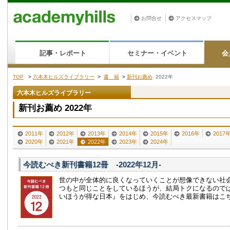
お問合せ
アクセスマップ
記事・レポート
セミナー・イベント
会
TOP
>
六本木ヒルズライブラリー
>
書 籍
>
新刊お薦め
2022年
六本木ヒルズライブラリー
新刊お薦め 2022年
2011年
2012年
2013年
2014年
2015年
2016年
2017
2020年
2021年
2022年
2023年
2024年
今読むべき新刊書籍12冊 -2022年12月-
世の中が全体的に良くなっていくことが想像できない社
つもと同じことをしているほうが、結局トクになるので
いほうが得な日本』をはじめ、今読むべき最新書籍はこ