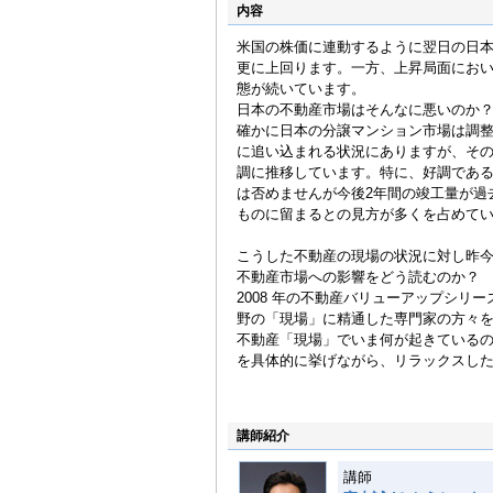
内容
米国の株価に連動するように翌日の日
更に上回ります。一方、上昇局面にお
態が続いています。
日本の不動産市場はそんなに悪いのか
確かに日本の分譲マンション市場は調
に追い込まれる状況にありますが、そ
調に推移しています。特に、好調であ
は否めませんが今後2年間の竣工量が過
ものに留まるとの見方が多くを占めて
こうした不動産の現場の状況に対し昨
不動産市場への影響をどう読むのか？
2008 年の不動産バリューアップシリ
野の「現場」に精通した専門家の方々を
不動産「現場」でいま何が起きているの
を具体的に挙げながら、リラックスし
講師紹介
講師