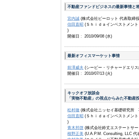
不動産ファンドビジネスの最新事情と
宮内誠
(株式会社ビーロット 代表取締役
信田直昭
(Ｓｈｉｄａインベストメント
)
開催日 : 2010/09/08
(水)
最新オフィスマーケット事情
前澤威夫
(シービー・リチャードエリス
開催日 : 2010/07/13
(火)
キックオフ放談会
「実物不動産」の視点からみた不動産
松村徹
(株式会社ニッセイ基礎研究所 
信田直昭
(Ｓｈｉｄａインベストメント
)
青木邦啓
(株式会社鈴丈エステートサー
植野正美
(U.A.P.M. Consulting, LLC 代