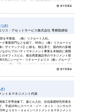
ング ラサール)に入社。主に米国西海岸でプロパティマ
メントバンキング業務に従事し、ロサンゼルスでは、
すべて読む
る。その後、U.A.P.M. Consulting, LLCを設立
だが、現在は、不動産マネジメントのコンサルティン
現在、ニッポンPM物語』（月刊プロパティマネジメン
載（2004～2006年）『アメリカビル物語』（綜合ユ
つき)
エリス・アセットサービス株式会社 専務取締役
ng, LLC 業務案内
学部を卒業後、（株）リクルート入社。
ーク事業部門などを経て、95年に（株）リクルートビ
株）ザイマックス】に移る。独立系で、国内外の多種
りながらプロパティマネジメント事業を本格的に展開
くのオフィスビル、複合商業施設等のマネジメント部
6年5月にシービー・リチャードエリス（株）グループ
ーエム（株）【現・シービー・リチャードエリス・アセ
入社し、専務取締役に就任、現在に至る。日本の不動
すべて読む
実務に根ざした「日本型PM」に関する講演多数。
ネスのカタカナ語」（丸善）共著。
き)
メント＆マネジメント代表
開発工学専攻修了。森ビル入社、住信基礎研究所東京
て、平成10年にスペース・ジー・ネット・コンサルテ
20年よりＳｈｉｄａインベストメント＆マネジメント