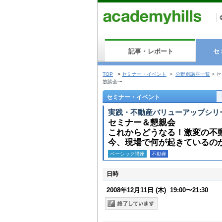
記事・レポート
セ
TOP
>
セミナー・イベント
>
分野別講座一覧
>
セ
放談会〜
セミナー・イベント
実践・不動産バリューアップシリ
セミナー＆懇親会
これからどうなる！激変の不動
今、現場で何が起きているのか
ベーシック講座
不動産
日時
2008年12月11日
(木)
19:00〜21:30