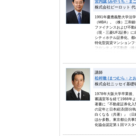
宮内誠 (みやうち・まこ
株式会社ビーロット 
1991年慶應義塾大学法学部卒業
（MBA）。（株）三和
ファイナンスおよび不動
（現・三菱UFJ証券）
シティホテル証券化、都
特化型賃貸マンションフ
フロンティア不動産（株
画及び実践を担当。20
ーロットを設立し、代表
講師
松村徹 (まつむら・とお
株式会社ニッセイ基礎
1978年大阪大学卒業
審議室等を経て1988年
著書に『不動産証券化入
の定年と日本経済(部分
白くなる（共著）』（日経
ほか多数。東京都公共事業
化協会認定第１回マスタ