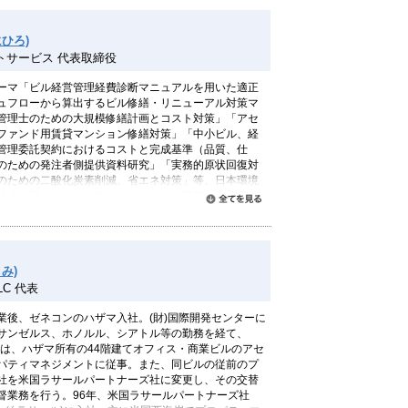
ひろ)
トサービス 代表取締役
ーマ「ビル経営管理経費診断マニュアルを用いた適正
ュフローから算出するビル修繕・リニューアル対策マ
管理士のための大規模修繕計画とコスト対策」「アセ
ファンド用賃貸マンション修繕対策」「中小ビル、経
管理委託契約におけるコストと完成基準（品質、仕
のための発注者側提供資料研究」「実務的原状回復対
のための二酸化炭素削減、省エネ対策」等、日本環境
法令に基づくプロパティマネジメント業務」。著書に
すべて読む
営と管理」（ぎょうせい）「事業用ビルのコスト管理
ム）、「デフレ克服のキャッシュフロー管理」（共同
門プロパティマネジメント」（共同執筆 住宅新報社）な
み)
 LLC 代表
業後、ゼネコンのハザマ入社。(財)国際開発センターに
サンゼルス、ホノルル、シアトル等の勤務を経て、
では、ハザマ所有の44階建てオフィス・商業ビルのアセ
パティマネジメントに従事。また、同ビルの従前のプ
社を米国ラサールパートナーズ社に変更し、その交替
督業務を行う。96年、米国ラサールパートナーズ社