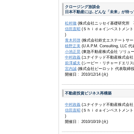
クロージング放談会
日本不動産には､どんな「未来」が待っ
松村徹
(株式会社ニッセイ基礎研究所 
信田直昭
(Ｓｈｉｄａインベストメント
)
青木邦啓
(株式会社鈴丈エステートサー
植野正美
(U.A.P.M. Consulting, LLC 代
小池正晃
(東急不動産株式会社 ソリュー
中村政義
(ユナイテッド不動産株式会社
前澤威夫
(シービー・リチャードエリス
宮内誠
(株式会社ビーロット 代表取締役
開催日 : 2010/12/14
(火)
不動産投資ビジネス再構築
中村政義
(ユナイテッド不動産株式会社
信田直昭
(Ｓｈｉｄａインベストメント
)
開催日 : 2010/10/19
(火)