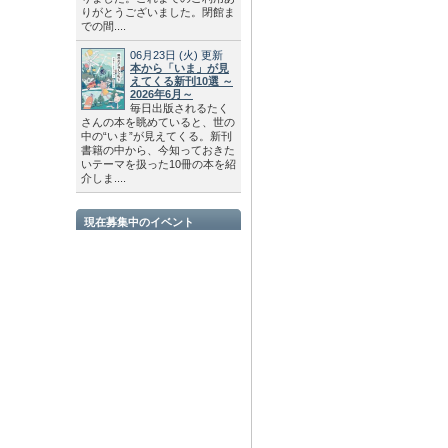
りがとうございました。閉館ま
での間....
06月23日
(火)
更新
本から「いま」が見
えてくる新刊10選 ～
2026年6月～
毎日出版されるたく
さんの本を眺めていると、世の
中の“いま”が見えてくる。新刊
書籍の中から、今知っておきた
いテーマを扱った10冊の本を紹
介しま....
現在募集中のイベント