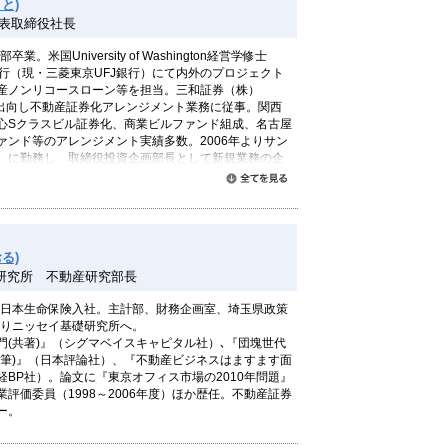
と)
代表取締役社長
。米国University of Washington経営学修士
銀行（現・三菱東京UFJ銀行）にて内外のプロジェクト
産ノンリコースローン等を担当。三和証券（株）
に出向し不動産証券化アレンジメント業務に従事。関西
心Sクラスビル証券化、商業ビルファンド組成、名古屋
ァンド等のアレンジメント実績多数。2006年よりサン
）に勤務し、取締役投資企画部長として新規業務の企
08年に新たな不動産金融ビジネスに取組むべく（株）ビ
すべて読む
取締役社長に就任。
る)
研究所 不動産研究部長
後、日本生命保険入社。主計部、財務企画室、埼玉県政策
よりニッセイ基礎研究所へ。
門(共著)』（シグマベイスキャピタル社）､『団塊世代
執筆)』（日本評論社）、『不動産ビジネスはますます面
BP社）。論文に『東京オフィス市場の2010年問題』
評価委員（1998～2006年度）ほか歴任。不動産証券
ー。