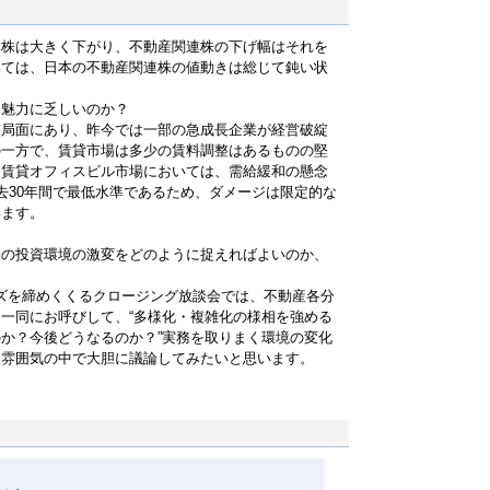
本株は大きく下がり、不動産関連株の下げ幅はそれを
いては、日本の不動産関連株の値動きは総じて鈍い状
？魅力に乏しいのか？
整局面にあり、昨今では一部の急成長企業が経営破綻
の一方で、賃貸市場は多少の賃料調整はあるものの堅
る賃貸オフィスビル市場においては、需給緩和の懸念
去30年間で最低水準であるため、ダメージは限定的な
います。
今の投資環境の激変をどのように捉えればよいのか、
ーズを締めくくるクロージング放談会では、不動産各分
一同にお呼びして、“多様化・複雑化の様相を強める
か？今後どうなるのか？”実務を取りまく環境の変化
た雰囲気の中で大胆に議論してみたいと思います。