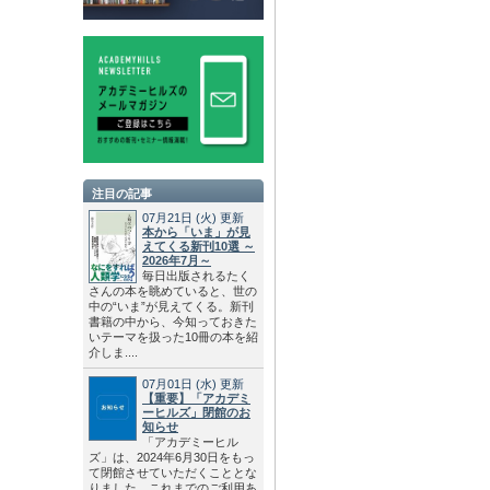
注目の記事
07月21日
(火)
更新
本から「いま」が見
えてくる新刊10選 ～
2026年7月～
毎日出版されるたく
さんの本を眺めていると、世の
中の“いま”が見えてくる。新刊
書籍の中から、今知っておきた
いテーマを扱った10冊の本を紹
介しま....
07月01日
(水)
更新
【重要】「アカデミ
ーヒルズ」閉館のお
知らせ
「アカデミーヒル
ズ」は、2024年6月30日をもっ
て閉館させていただくこととな
りました。これまでのご利用あ