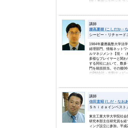
(現・米国ジョーンズ ラ
ネジメント、インベスト
オフィスビル数棟の売却にも携わ
し、独立。シアトル在住
グのため来日中。『時は
講師
ト綜合ユニコム刊）にて連
腰高夏樹 (こしだか・な
ニコム）2007年3月刊行
シービー・リチャード
U.A.P.M. Consulti
1984年慶應義塾大学法
経理部門、情報ネットワ
ルマネジメント【現・（
多様なプレイヤーと関わ
する同社において、数多
門を統括担当。その後0
のPM会社・生駒ティビ
ットサービス（株）】に
産マーケットにおける、
05年4月「不動産ビジ
講師
信田直昭 (しだ・なおあ
Ｓｈｉｄａインベスト
東京工業大学大学院社会
研究本部主任研究員を経
ィング設立に参加。平成