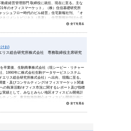
不動産経営管理部門 取締役に就任、現在に至る。主な
001年のオフィスマーケット」（株）住信基礎研究所
ャッシュフロー時代のビル経営」住宅新報社刊、「オ
マネジメントビジネス（共著）」住宅新報社刊ほか多
すべて読む
けお)
エリス総合研究所株式会社 専務取締役主席研究
学部を卒業後、生駒商事株式会社（現シービー・リチャー
社、1990年に株式会社生駒データサービスシステム
ドエリス総合研究所株式会社）へ出向、現職に至る。
調査・及びコンサルティング/オフィスマーケット関連
等への執筆活動/オフィス市況に関するレポート及び指標
な実績として、みなとみらい地区オフィスビル開発計
ルティング、東京臨海副都心オフィスビル開発計画に
ィング、渋谷駅ビル開発計画に関する調査・コンサル
すべて読む
製作・監修（毎年、シービー・リチャードエリス総合
）等