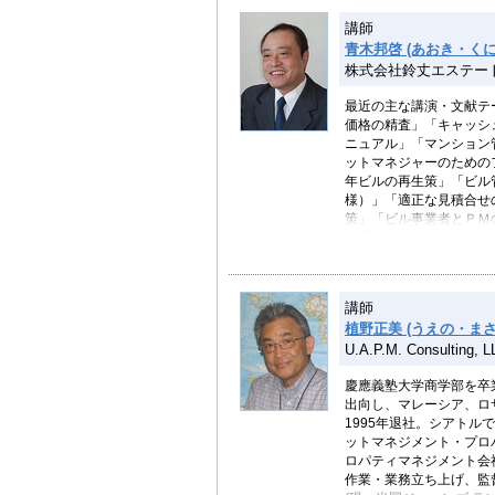
講師
青木邦啓 (あおき・くに
株式会社鈴丈エステー
最近の主な講演・文献テ
価格の精査」「キャッシ
ニュアル」「マンション
ットマネジャーのための
年ビルの再生策」「ビル
様）」「適正な見積合せ
策」「ビル事業者とＰＭ
管理学会論文「環境関連
「中小テナントビルの経
実務資料」（綜合ユニコ
執筆 住宅新報社）「入
講師
どがある。
植野正美 (うえの・まさ
U.A.P.M. Consulting,
慶應義塾大学商学部を卒
出向し、マレーシア、ロ
1995年退社。シアトル
ットマネジメント・プロ
ロパティマネジメント会
作業・業務立ち上げ、監