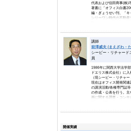
代表および信田商事(株)
著書に「オフィス白書2
編・ぎょうせい刊、「キ
ンリーワン時代の不動産
数。
講師
前澤威夫 (まえざわ・た
シービー・リチャード
員
1986年に関西大学法
ドエリス株式会社）に入
（現シービー・リチャー
現在はオフィス開発関連
の講演活動/各種専門誌
の作成・公表を行う。主
画に関する調査・コンサ
関する調査・コンサルテ
ティング、不動産白書の
研究所株式会社にて発刊
開催実績