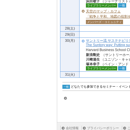
浜田敬子
（ジャーナリスト / 前 
ライブラリーメンバー
一般
天空のマップ・カフェ
「戦争と平和、地図の役割
メンバーズ・コミュニティ
28(土)
29(日)
30(月)
サントリー流 サステナビリ
The Suntory way: Putting sust
Harvard Business School Cl
新浪剛史
（サントリーホー
川﨑達生
（ユニゾン・キャ
塚本幸子
（ベイン・アンド
ライブラリーメンバー
一般
31(火)
どなたでも参加できるセミナー・イベン
一般
会社情報
プライバシーポリシー