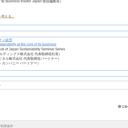
Business Insider Japan 統括編集長）
を考える」
ティ経営
ainability at the core of its business
ub of Japan Sustainability Seminar Series
ルディングス株式会社 代表取締役社長）
ピタル株式会社 代表取締役パートナー）
・カンパニー パートナー）
ト
ご利用条件