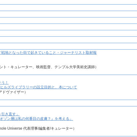
／戦地となった街で起きていること・ジャーナリスト取材報
）
ント・キュレーター、映画監督、テンプル大学美術史講師）
そう！
木ヒルズライブラリーの設立目的と、本について
アドヴァイザー）
を引き直す」
『オゾン層は私の何番目の皮膚？』を考える」
le Universe 代表理事/編集者/キュレーター）