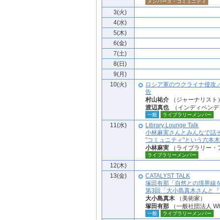
メンバーズ・コミュニティ
3(火)
4(水)
5(木)
6(金)
7(土)
8(日)
9(月)
10(火)
ロシア軍のウクライナ侵攻
告
村山祐介
（ジャーナリスト
渡辺真也
（インディペンデ
一般
ライブラリーメンバー
11(水)
Library Lounge Talk
小林麻実さんとみんなで話
"コミュニティ"という六本
小林麻実
（ライブラリー・
ライブラリーメンバー
12(木)
13(金)
CATALYST TALK
塚田有那「自然との境界線
第3回「大小島真木さんと
大小島真木
（美術家）
塚田有那
（一般社団法人 Who
一般
ライブラリーメンバー