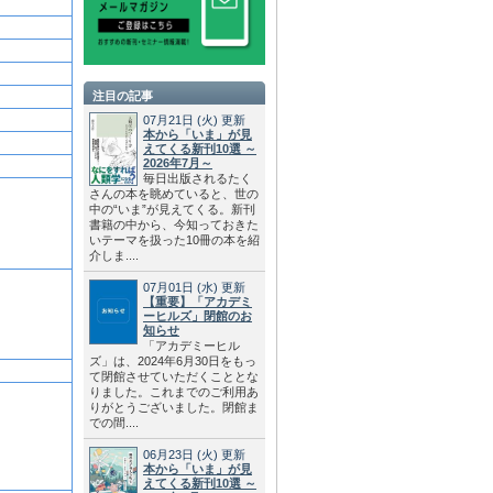
注目の記事
07月21日
(火)
更新
本から「いま」が見
えてくる新刊10選 ～
2026年7月～
毎日出版されるたく
さんの本を眺めていると、世の
中の“いま”が見えてくる。新刊
書籍の中から、今知っておきた
いテーマを扱った10冊の本を紹
介しま....
07月01日
(水)
更新
【重要】「アカデミ
ーヒルズ」閉館のお
知らせ
「アカデミーヒル
ズ」は、2024年6月30日をもっ
て閉館させていただくこととな
りました。これまでのご利用あ
りがとうございました。閉館ま
での間....
06月23日
(火)
更新
本から「いま」が見
えてくる新刊10選 ～