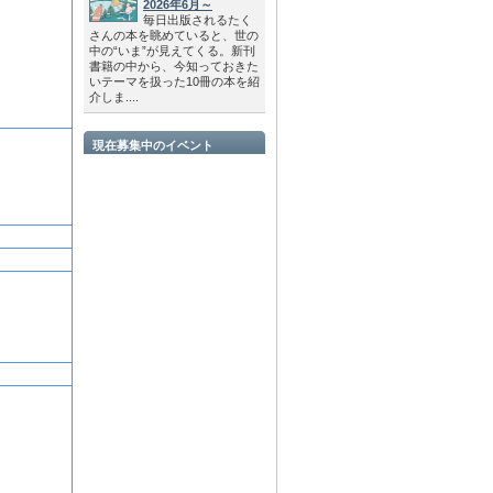
2026年6月～
毎日出版されるたく
さんの本を眺めていると、世の
中の“いま”が見えてくる。新刊
書籍の中から、今知っておきた
いテーマを扱った10冊の本を紹
介しま....
現在募集中のイベント