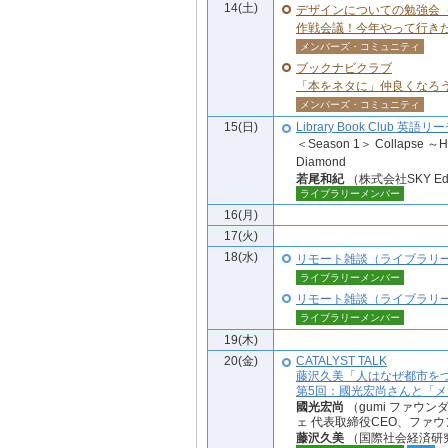
14(土)
デザインについての勉強会（
作戦会議！今年やって行き
メンバーズ・コミュニティ
ブックナビクラブ
「本をネタに」仲良くなろ
メンバーズ・コミュニティ
15(日)
Library Book Club 英
＜Season 1＞ Collapse ～How
Diamond
若尾和紀
（株式会社SKY Educ
ライブラリーメンバー
16(月)
17(火)
18(水)
リモート雑談（ライブラリ
ライブラリーメンバー
リモート雑談（ライブラリ
ライブラリーメンバー
19(木)
20(金)
CATALYST TALK
藤沢久美「人はなぜ都市を
第5回：國光宏尚さんと「
國光宏尚
（gumi ファウンダ
ェ 代表取締役CEO、ファウンダー / g
藤沢久美
（国際社会経済研