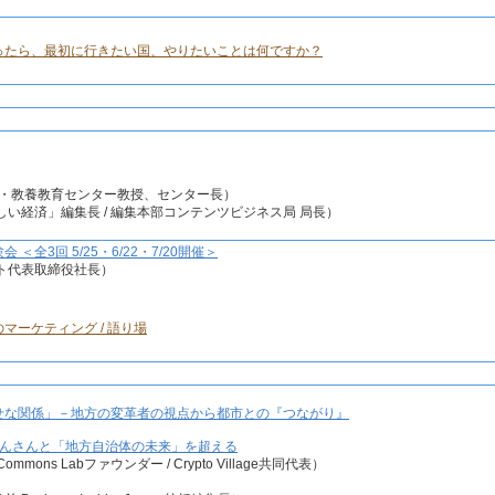
ったら、最初に行きたい国、やりたいことは何ですか？
）
礎・教養教育センター教授、センター長）
い経済」編集長 / 編集本部コンテンツビジネス局 局長）
全3回 5/25・6/22・7/20開催＞
ト代表取締役社長）
マーケティング / 語り場
せな関係」－地方の変革者の視点から都市との『つながり』
げんさんと「地方自治体の未来」を超える
Commons Labファウンダー / Crypto Village共同代表）