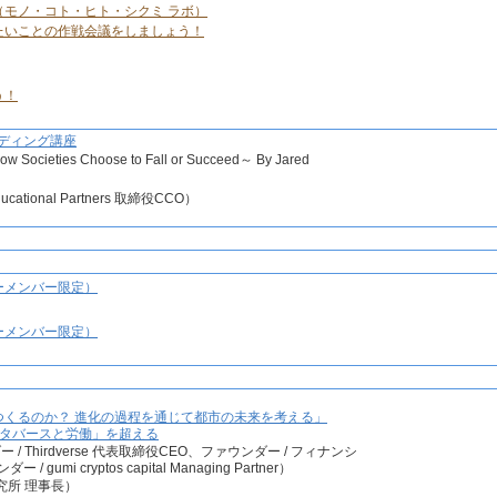
モノ・コト・ヒト・シクミ ラボ）
たいことの作戦会議をしましょう！
う！
語リーディング講座
 Societies Choose to Fall or Succeed～ By Jared
ational Partners 取締役CCO）
ーメンバー限定）
ーメンバー限定）
つくるのか？ 進化の過程を通じて都市の未来を考える」
メタバースと労働」を超える
ー / Thirdverse 代表取締役CEO、ファウンダー / フィナンシ
umi cryptos capital Managing Partner）
究所 理事長）