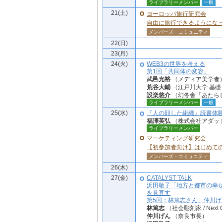
ライブラリーメンバー
一般
21(土)
ヨーロッパ旅行研究会
自由に旅行できるようにな
メンバーズ・コミュニティ
22(日)
23(月)
24(火)
WEB3の世界を考える
第1回「共同体の変容」
武邑光裕
（メディア美学者
荒谷大輔
（江戸川大学 基
設楽悠介
（幻冬舎「あたらし
ライブラリーメンバー
一般
25(水)
『人の顔した組織』読書体験会 ＜
福澤英弘
（株式会社アダッ
ライブラリーメンバー
マーケティング研究会
【初参加者向け】はじめての
メンバーズ・コミュニティ
26(木)
27(金)
CATALYST TALK
浜田敬子「地方と都市の幸
を見直す
第5回：林篤志さん、仲川
林篤志
（社会彫刻家 / Next 
仲川げん
（奈良市長）