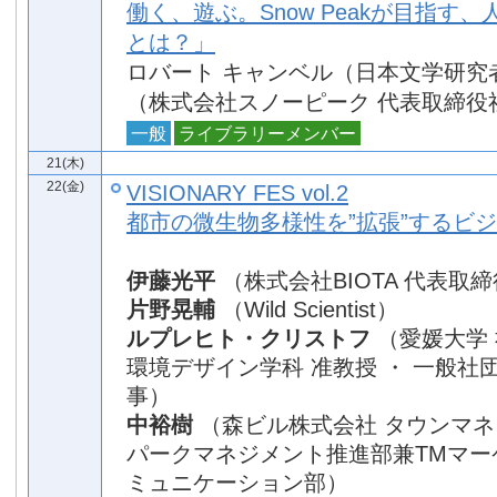
働く、遊ぶ。Snow Peakが目指す
とは？」
ロバート キャンベル（日本文学研究
（株式会社スノーピーク 代表取締役
一般
ライブラリーメンバー
21(木)
22(金)
VISIONARY FES vol.2
都市の微生物多様性を”拡張”するビ
伊藤光平
（株式会社BIOTA 代表取
片野晃輔
（Wild Scientist）
ルプレヒト・クリストフ
（愛媛大学
環境デザイン学科 准教授 ・ 一般社団
事）
中裕樹
（森ビル株式会社 タウンマ
パークマネジメント推進部兼TMマー
ミュニケーション部）