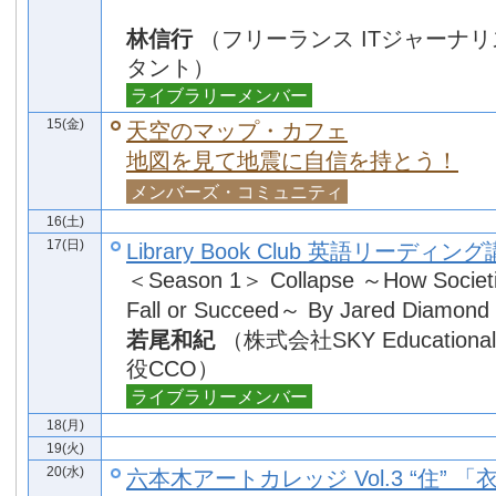
林信行
（フリーランス ITジャーナ
タント）
ライブラリーメンバー
15(金)
天空のマップ・カフェ
地図を見て地震に自信を持とう！
メンバーズ・コミュニティ
16(土)
17(日)
Library Book Club 英語リーディン
＜Season 1＞ Collapse ～How Societi
Fall or Succeed～ By Jared Diamond
若尾和紀
（株式会社SKY Educational 
役CCO）
ライブラリーメンバー
18(月)
19(火)
20(水)
六本木アートカレッジ Vol.3 “住” 