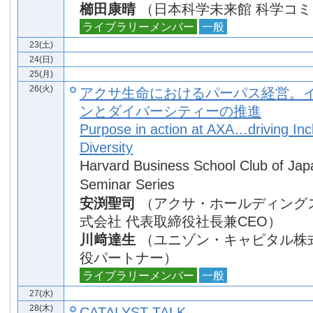
櫛田康晴
（日本科学未来館 科学コ
ライブラリーメンバー
一般
23(土)
24(日)
25(月)
26(火)
アクサ生命におけるパーパス経営。
ンとダイバーシティーの推進
Purpose in action at AXA…driving Inc
Diversity
Harvard Business School Club of Japa
Seminar Series
安渕聖司
（アクサ・ホールディング
式会社 代表取締役社長兼CEO）
川﨑達生
（ユニゾン・キャピタル株
役パートナー）
ライブラリーメンバー
一般
27(水)
28(木)
CATALYST TALK