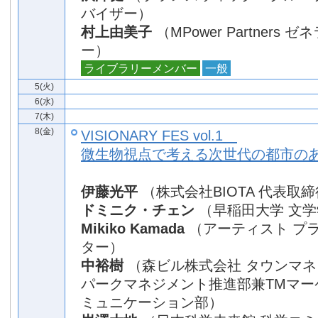
バイザー）
村上由美子
（MPower Partners
ー）
ライブラリーメンバー
一般
5(火)
6(水)
7(木)
8(金)
VISIONARY FES vol.1
微生物視点で考える次世代の都市の
伊藤光平
（株式会社BIOTA 代表取
ドミニク・チェン
（早稲田大学 文学
Mikiko Kamada
（アーティスト プ
ター）
中裕樹
（森ビル株式会社 タウンマ
パークマネジメント推進部兼TMマー
ミュニケーション部）