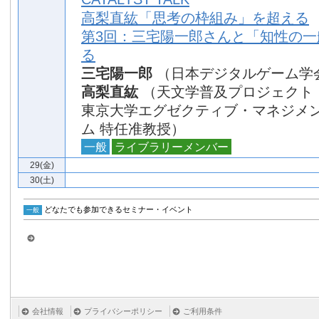
高梨直紘「思考の枠組み」を超える
第3回：三宅陽一郎さんと「知性の一
る
三宅陽一郎
（日本デジタルゲーム学
高梨直紘
（天文学普及プロジェクト
東京大学エグゼクティブ・マネジメ
ム 特任准教授）
一般
ライブラリーメンバー
29(金)
30(土)
どなたでも参加できるセミナー・イベント
一般
会社情報
プライバシーポリシー
ご利用条件