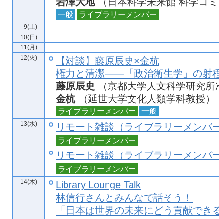
岩澤大地
（日本科学未来館 科学コ
一般
ライブラリーメンバー
9(土)
10(日)
11(月)
12(火)
【対談】藤原辰史×金杭
権力と清潔——「政治衛生学」の射
藤原辰史
（京都大学人文科学研究所
金杭
（延世大学文化人類学科教授）
ライブラリーメンバー
一般
13(水)
リモート雑談（ライブラリーメンバ
ライブラリーメンバー
リモート雑談（ライブラリーメンバ
ライブラリーメンバー
14(木)
Library Lounge Talk
林信行さんとみんなで話そう！
「日本は世界の未来にどう貢献でき