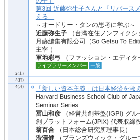
の中」
第3回 近藤弥生子さんと『リバース
える
～オードリー・タンの思考に学ぶ～
近藤弥生子
（台湾在住ノンフィクシ
月藤編集有限公司（So Getsu To Editing
主宰 ）
軍地彩弓
（ファッション・エディタ
ライブラリーメンバー
一般
2(土)
3(日)
4(月)
「新しい資本主義」は日本経済を救
Harvard Business School Club of Japa
Seminar Series
冨山和彦
（経営共創基盤(IGPI) グ
創プラットフォーム(JPiX) 代表取締
翁百合
（日本総合研究所理事長）
渋澤健
（ブランズウィック・グルー