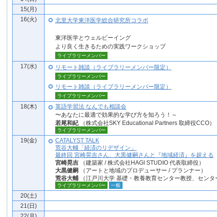
15(月)
16(火)
北里大学東洋医学総合研究所コラボ
東洋医学とウェルビーイング
より良く生きるための実践ワークショップ
ライブラリーメンバー
17(水)
リモート雑談（ライブラリーメンバー限定）
ライブラリーメンバー
リモート雑談（ライブラリーメンバー限定）
ライブラリーメンバー
18(木)
英語学習法 なんでも相談会
〜あなたに最適で効果的な学び方を知ろう！～
若尾和紀
（株式会社SKY Educational Partners 取締役CCO）
ライブラリーメンバー
19(金)
CATALYST TALK
荒谷大輔「経済のリデザイン」
最終回 宮崎晃吉さん、大黒健嗣さんと『地域経済』を超える
宮崎晃吉
（建築家 / 株式会社HAGI STUDIO 代表取締役）
大黒健嗣
（アートと地域のプロデューサー / プランナー）
荒谷大輔
（江戸川大学 基礎・教養教育センター教授、センタ
ライブラリーメンバー
一般
20(土)
21(日)
22(月)