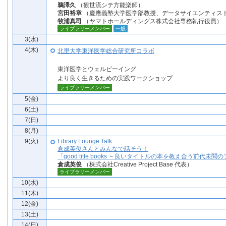
鵜澤久
（観世流シテ方能楽師）
宮田裕章
（慶應義塾大学医学部教授、データサイエンティス
牧浦真司
（ヤマトホールディングス株式会社専務執行役員）
ライブラリーメンバー
一般
3(水)
4(木)
北里大学東洋医学総合研究所コラボ
東洋医学とウェルビーイング
より良く生きるための実践ワークショップ
ライブラリーメンバー
5(金)
6(土)
7(日)
8(月)
9(火)
Library Lounge Talk
倉成英俊さんとみんなで話そう！
「good title books ～良いタイトルの本を教え合う前代未
倉成英俊
（株式会社Creative Project Base 代表）
ライブラリーメンバー
10(水)
11(木)
12(金)
13(土)
14(日)