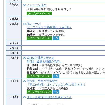
23(火)
メンバー交流会
入会時期が同じ仲間と知り合おう！
ライブラリーイベント
24(水)
25(木)
能シリーズ
ワークショップ 能を学ぶ ＜全3回＞
鵜澤久
（観世流シテ方能楽師）
鵜澤光
（観世流シテ方能楽師）
ライブラリーメンバー
一般
26(金)
27(土)
28(日)
29(月)
WEB3の世界を考える
第2回「協働と報酬の未来」
保田隆明
（慶應義塾大学総合政策学部教授）
荒谷大輔
（江戸川大学 基礎・教養教育センター教授、センタ
設楽悠介
（幻冬舎「あたらしい経済」編集長 / 編集本部コン
ライブラリーメンバー
一般
30(火)
渡部潤一先生の宇宙教室
「第二の地球」はとてつもない数で存在する！
渡部潤一
（国立天文台上席教授）
ライブラリーメンバー
一般
31(水)
北里大学東洋医学総合研究所コラボ