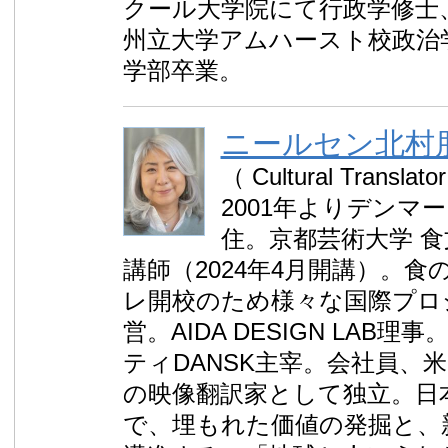
クール大学院にて行政学修士
州立大学アムハースト校政治
学部卒業。
ニールセン北村
（ Cultural Translator
2001年よりデンマ
住。京都芸術大学 
講師（2024年4月開講）。
レ開校のため様々な国際プロ
営。AIDA DESIGN LAB
ティDANSK主宰。会社員、
の映像翻訳家として独立。日
で、埋もれた価値の発掘と、