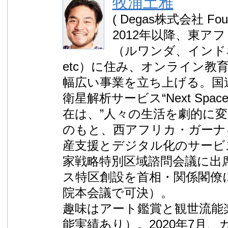
牧浦土雅
( Degas株式会社 Fou
2012年以降、東ア
（ルワンダ、インド
etc）に住み、オンライン教
幅広い事業を立ち上げる。国
衛星解析サービス“Next Spa
在は、”人々の生活を劇的に変
のもと、西アフリカ・ガーナ
産支援とデジタル化のサービ
家戦略特別区域諮問会議に出
ス特区創設を首相・関係閣僚に
院本会議で可決）。
趣味はアート鑑賞と観世流能
能実績あり）。2020年7月