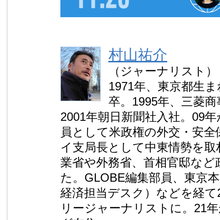
村山祐介
（ジャーナリスト）
1971年、東京都生
卒。1995年、三菱
2001年朝日新聞社入社。09
員として米政権の外交・安全
イ支局長として中東情勢を取
業省や外務省、首相官邸など
た。GLOBE編集部員、東京
経済担当デスク）などを経て2
リージャーナリストに。21