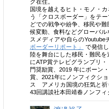
グ在住。
国境を越えるヒト・モノ・カ
う「クロスボーダー」をテー
どでの戦争や紛争、移民や難
候変動、食料などグローバル
スメディアや自らのYoutub
ボーダーリポート」
で発信し
陸を舞台にした移民・難民を追
にATP賞テレビグランプリ
門奨励賞、2019 年にボーン
賞、2021年にノンフィクシ
ス アメリカ国境の狂気と祈
43回講談社本田靖春ノンフ