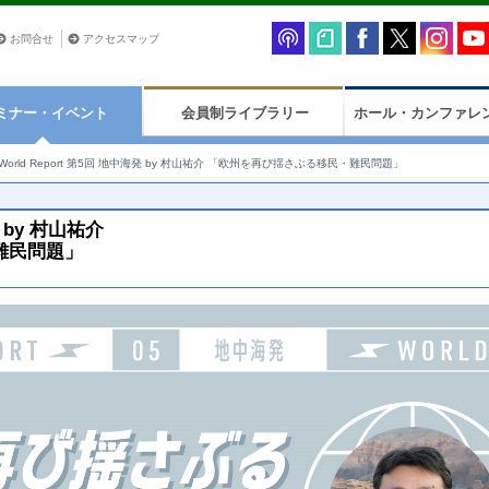
お問合せ
アクセスマップ
ミナー・イベント
会員制ライブラリー
ホール・カンファレ
World Report 第5回 地中海発 by 村山祐介 「欧州を再び揺さぶる移民・難民問題」
発 by 村山祐介
難民問題」