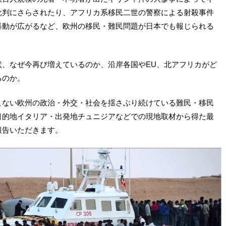
批判にさらされたり、アフリカ系移民二世の警察による射殺事件
暴動が広がるなど、欧州の移民・難民問題が日本でも報じられる
状、なぜ今再び増えているのか、沿岸各国やEU、北アフリカがど
るのか。
こない欧州の政治・外交・社会を揺さぶり続けている難民・移民
目的地イタリア・出発地チュニジアなどでの現地取材から得た最
報告いただきます。