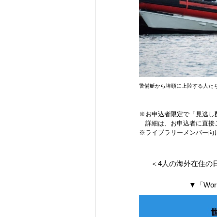
警備艇から埠頭に上陸する人たち
※お申込者限定で「見逃し
詳細は、お申込者に直接
※ライブラリーメンバー向
＜4人の
海外在住の
▼「Wo