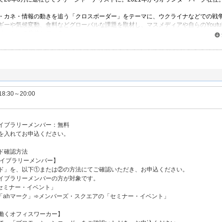
・カネ・情報の動きを追う「クロスボーダー」をテーマに、ウクライナなどでの戦
ーや気候変動、食料などグローバルな課題を取材し、マスメディアや自らのYoutu
ポート」で発信している。
た移民・難民を追った取材で2018年にATP賞テレビグランプリ・ドキュメンタリー
・上田記念国際記者賞、2021年にノンフィクション書籍『エクソダス アメリカ国境
回講談社本田靖春ノンフィクション賞を受賞した。2024年７月にロシア軍のウクラ
ロをたどった新著「移民・難民たちの新世界地図：ウクライナ発『地殻変動』一〇
。
ネル「クロスボーダーリポート」
18:30～20:00
カ国境の狂気と祈り』（新潮社）
イブラリーメンバー：無料
を入れてお申込ください。
ド確認方法
ライブラリーメンバー】
ド」を、以下①または②の方法にてご確認いただき、お申込ください。
イブラリーメンバーの方が対象です。
セミナー・イベント」
「ahマーク」➾メンバーズ・スクエアの「セミナー・イベント」
働くオフィスワーカー】