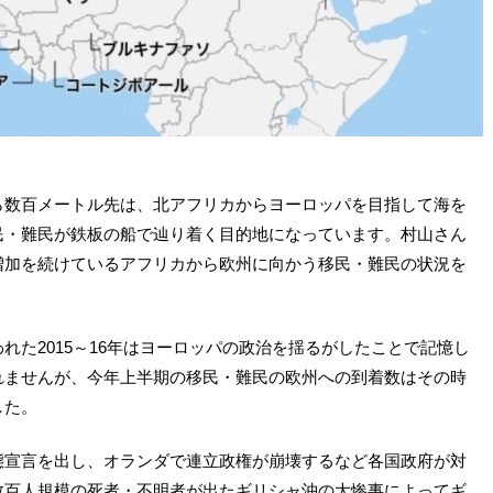
ら数百メートル先は、北アフリカからヨーロッパを目指して海を
民・難民が鉄板の船で辿り着く目的地になっています。村山さん
増加を続けているアフリカから欧州に向かう移民・難民の状況を
れた2015～16年はヨーロッパの政治を揺るがしたことで記憶し
れませんが、今年上半期の移民・難民の欧州への到着数はその時
した。
態宣言を出し、オランダで連立政権が崩壊するなど各国政府が対
数百人規模の死者・不明者が出たギリシャ沖の大惨事によってギ