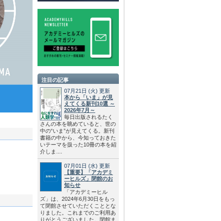
注目の記事
07月21日
(火)
更新
本から「いま」が見
えてくる新刊10選 ～
2026年7月～
毎日出版されるたく
さんの本を眺めていると、世の
中の“いま”が見えてくる。新刊
書籍の中から、今知っておきた
いテーマを扱った10冊の本を紹
介しま....
07月01日
(水)
更新
【重要】「アカデミ
ーヒルズ」閉館のお
知らせ
「アカデミーヒル
ズ」は、2024年6月30日をもっ
て閉館させていただくこととな
りました。これまでのご利用あ
りがとうございました。閉館ま