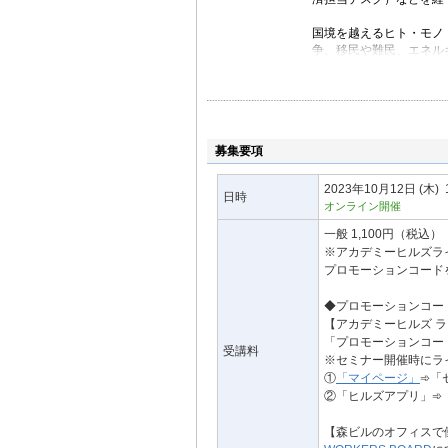
国境を越えるヒト・モノ
争、移民や難民、エネルギ
ネル「クロスボーダーリ
アメリカ大陸を舞台にし
賞、2019 年にボーン
り』（新潮社）で第43
募集要項
揺れる世界の現場３万キ
記録」（新潮社）を出版
Youtubeチャン
2023年10月12日
(木)
日時
エクソダス アメリ
オンライン開催
一般 1,100円（税込）
※アカデミーヒルズラ
プロモーションコード
◆プロモーションコー
【アカデミーヒルズ 
「プロモーションコー
受講料
※セミナー開催時にラ
①
「マイページ」
➾「
②「ヒルズアプリ」➾
【森ビルのオフィスで