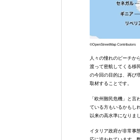
©OpenStreetMap Contributors
人々の憧れのビーチか
渡って密航してくる移
の今回の目的は、再び
取材することです。
「欧州難民危機」と言わ
ている方もいるかもし
以来の高水準になりま
イタリア政府が非常事
応に追われています。