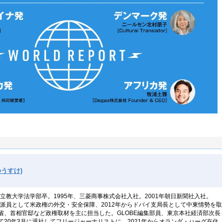
うすけ)
。立教大学法学部卒。1995年、三菱商事株式会社入社。2001年朝日新聞社入社。
特派員として米政権の外交・安全保障、2012年からドバイ支局長として中東情勢を
省、首相官邸など政権取材を主に担当した。GLOBE編集部員、東京本社経済部次長
20年3月に退社してフリージャーナリストに。2021年からオランダ・ハーグ在住