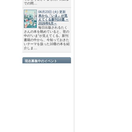
での間....
06月23日
(火)
更新
本から「いま」が見
えてくる新刊10選 ～
2026年6月～
毎日出版されるたく
さんの本を眺めていると、世の
中の“いま”が見えてくる。新刊
書籍の中から、今知っておきた
いテーマを扱った10冊の本を紹
介しま....
現在募集中のイベント