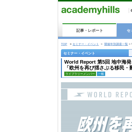
記事・レポート
セ
TOP
>
セミナー・イベント
>
開催年別講座一覧
>
セミナー・イベント
World Report 第5回 地中海
「欧州を再び揺さぶる移民・
ライブラリーメンバー
一般