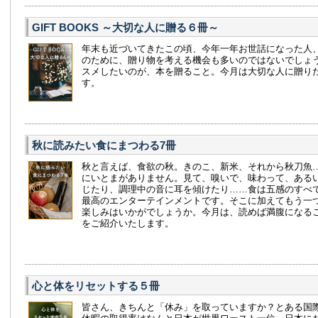
GIFT BOOKS ～大切な人に贈る６冊～
年末も近づいてきたこの頃、今年一年お世話になった人
のために、贈り物を考える機会も多いのではないでしょ
スメしたいのが、本を贈ること。今月は大切な人に贈り
す。
秋に読みたい食にまつわる7冊
秋と言えば、食欲の秋。きのこ、新米、それから秋刀魚
にいとまがありません。見て、嗅いで、味わって、ある
じたり、調理中の音に耳を傾けたり……食は五感のすべ
最高のエンターテインメントです。そこに加えてもう一
楽しみはいかがでしょうか。今月は、読めば満腹になる
をご紹介いたします。
心と体をリセットする５冊
皆さん、きちんと「休み」を取っていますか？とある国