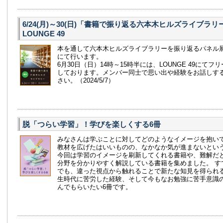
6/24(月)～30(日)「書籍で振り返る六本木ヒルズライブラ
LOUNGE 49
本を通して六本木ヒルズライブラリーを振り返るパネル展示を
にて行います。
6月30日（日）14時～15時半には、LOUNGE 49にて
しております。メンバー同士で思い出や経験をお話しす
さい。（2024/5/7）
脱「つらい学習」！学びを楽しくする6冊
みなさんは学ぶことに対してどのようなイメージを抱い
教材を広げたはいいものの、なかなか気が進まないとい
今回は学習のイメージを刷新してくれる書籍や、難解だ
分野を分かりやすく解説している書籍を集めました。 す
でも、違った視点から触れることで新たな知見を得られ
生時代に苦労した経験、そして今もなお勉強に苦手意識
んでもらいたい6冊です。