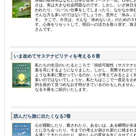
休暇の取得率はなんと日本が世界ワースト一位。日本に
さは、実は大きな社会問題なのです。しかし、いざ休日
われたり、ついつい仕事をしてしまったり、なかなか休
そんな方も多いのではないでしょうか。意外と「休み」
す。 そこで、今月は、そんな「休めない人」のための５
す。心身をリセットして、明日への活力を取り戻す、珠
さんです。
いま改めてサステナビリティを考える６冊
私たちの生活のいたるところで「持続可能性（サステナ
葉を耳にするようになりました。しかし、実際それがど
ような未来に繋がっているのか、いざ考えてみるとよく
多いのではないでしょうか。私たちはここで一度足を止め
的を改めて見つめなおす時がきているのかもしれません
なる６冊をご紹介いたします。
読んだら旅に出たくなる7冊
心が躍動したり、癒されたり。あるいは、ある瞬間が永
とに立ち会ったり、今までの考えが崩され新たに積まれ
を通じて大なり小なり、何かしらの変化を生じさせてく