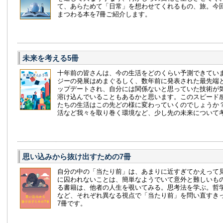
て、あらためて「日常」を想わせてくれるもの、旅。今
まつわる本を7冊ご紹介します。
未来を考える5冊
十年前の皆さんは、今の生活をどのくらい予測できていま
ジーの発展はめまぐるしく、数年前に発表された最先端
ップデートされ、自分には関係ないと思っていた技術が
溶け込んでいることもあるかと思います。このスピード
たちの生活はこの先どの様に変わっていくのでしょうか
活など我々を取り巻く環境など、少し先の未来について
思い込みから抜け出すための7冊
自分の中の「当たり前」は、あまりに近すぎてかえって
に囚われないことは、簡単なようでいて意外と難しいも
る書籍は、他者の人生を覗いてみる。思考法を学ぶ。哲
など、それぞれ異なる視点で「当たり前」を問い直すき
7冊です。