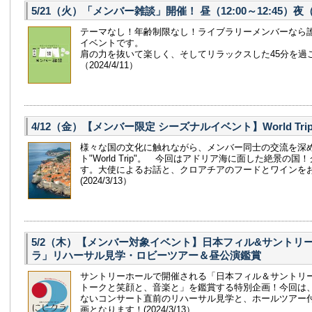
5/21（火）「メンバー雑談」開催！ 昼（12:00～12:45）夜（19
テーマなし！年齢制限なし！ライブラリーメンバーなら
イベントです。
肩の力を抜いて楽しく、そしてリラックスした45分を過
（2024/4/11）
4/12（金）【メンバー限定 シーズナルイベント】World Tr
様々な国の文化に触れながら、メンバー同士の交流を深
ト"World Trip"。 今回はアドリア海に面した絶景の
す。大使によるお話と、クロアチアのフードとワインを
(2024/3/13）
5/2（木）【メンバー対象イベント】日本フィル&サントリ
ラ」リハーサル見学・ロビーツアー＆昼公演鑑賞
サントリーホールで開催される「日本フィル＆サントリー
トークと笑顔と、音楽と」を鑑賞する特別企画！今回は
ないコンサート直前のリハーサル見学と、ホールツアー
画となります！(2024/3/13）