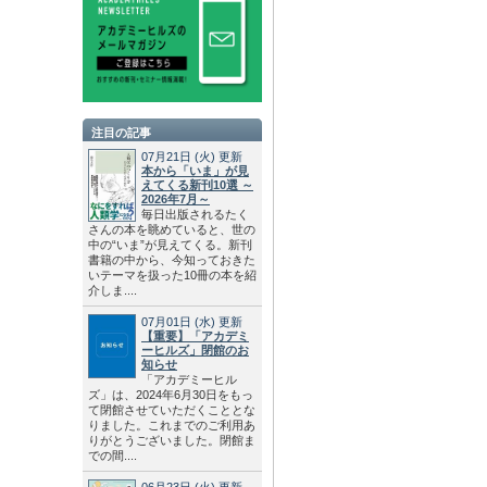
注目の記事
07月21日
(火)
更新
本から「いま」が見
えてくる新刊10選 ～
2026年7月～
毎日出版されるたく
さんの本を眺めていると、世の
中の“いま”が見えてくる。新刊
書籍の中から、今知っておきた
いテーマを扱った10冊の本を紹
介しま....
07月01日
(水)
更新
【重要】「アカデミ
ーヒルズ」閉館のお
知らせ
「アカデミーヒル
ズ」は、2024年6月30日をもっ
て閉館させていただくこととな
りました。これまでのご利用あ
りがとうございました。閉館ま
での間....
06月23日
(火)
更新