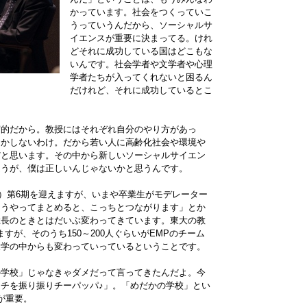
かっています。社会をつくっていこ
うっていうんだから、ソーシャルサ
イエンスが重要に決まってる。けれ
どそれに成功している国はどこもな
いんです。社会学者や文学者や心理
学者たちが入ってくれないと困るん
だけれど、それに成功しているとこ
守的だから。教授にはそれぞれ自分のやり方があっ
しかしないわけ。だから若い人に高齢化社会や環境や
だと思います。その中から新しいソーシャルサイエン
ほうが、僕は正しいんじゃないかと思うんです。
の春）第6期を迎えますが、いまや卒業生がモデレーター
こうやってまとめると、こっちとつながります」とか
総長のときとはだいぶ変わってきています。東大の教
ますが、そのうち150～200人ぐらいがEMPのチーム
大学の中からも変わっていっているということです。
の学校」じゃなきゃダメだって言ってきたんだよ。今
チを振り振りチーパッパ♪」。「めだかの学校」とい
が重要。