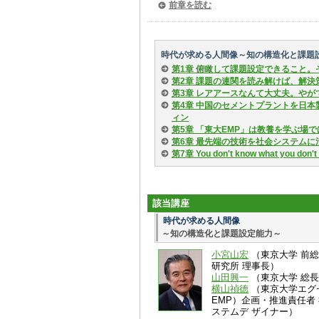
前章を読む
時代が求める人間像～知の構造化と課題
第1章 俯瞰して課題設定できること。
第2章 課題の連関を読み解けば、解決
第3章 レアアースなんて大丈夫。やが
第4章 中国のセメントプラントを日
ィン
第5章 「東大EMP」は教養を学ぶ場
第6章 最先端の技術を社会システム
第7章 You don't know what you don't
該当講座
時代が求める人間像
～知の構造化と課題設定能力～
小宮山宏
（東京大学 前総
研究所 理事長）
山田興一
（東京大学 総長
横山禎徳
（東京大学エグ
EMP）企画・推進責任者
ステムデ ザイナー）