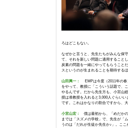
ろはどこもない。
なぜかと言うと、先生たちがみんな保
て、それを新しい問題に適用すること
炭素の問題を一緒にやってもらうこと
スというのが生まれることを期待する
山田興一：
EMPは今度（2011年
をやって、教授に「こういう話題で、
やるんです。だから先生方も、小宮山
授は准教授を入れると3,000人ぐらいい
です。これはかなりの割合ですから、
小宮山宏：
僕は最初から、「めだか
までは「スズメの学校」で、先生が「ム
うのは「だれが生徒か先生か♪」。ここ