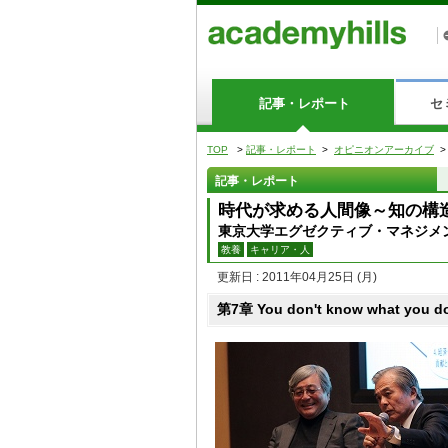
記事・レポート
セ
TOP
>
記事・レポート
>
オピニオンアーカイブ
記事・レポート
時代が求める人間像～知の構
東京大学エグゼクティブ・マネジメ
教養
キャリア・人
更新日 : 2011年04月25日
(月)
第7章 You don't know what you do