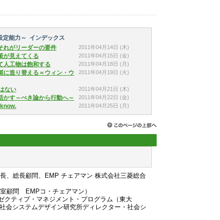
設定能力～ インデックス
2011年04月14日
(木)
それがリーダーの要件
2011年04月15日
(金)
策が見えてくる
2011年04月18日
(月)
て人工物は飽和する
2011年04月19日
(火)
本製に造り替える＝ウィン・ウ
2011年04月21日
(木)
ではない
2011年04月22日
(金)
に活かす～べき論から行動へ～
2011年04月25日
(月)
 know.
長、総長顧問、EMP チェアマン 株式会社三菱総合
室顧問 EMPコ・チェアマン）
ゼクティブ・マネジメント・プログラム（東大
 社会システムデザイン研究所ディレクター・社会シ