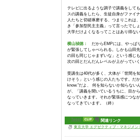
テレビに出るような調子で講義をして
スの講義をしたら、生徒自身がファイ
人たちと切磋琢磨する、つまりこれは
き「参加型民主主義」って言ったでし
大学だけよくなるってことはあり得な
横山禎徳：
だからEMPには、やっぱ
が緊張してしゃべられる。しかも山田
の回も同じじゃまずいな」という感じ
次の回とだんだんレベルが上がってい
受講生は40代が多く、大体が「世間を
けそう」という感じの人たちです。だから最初に「あ
know.”だよ、 何を知らないか知ら
が、「講義を聞いているうちに、目からう
なっていきます。それが緊張感につな
なってきています。（終）
Tweet
関連リンク
東京大学 エグゼクティブ・マネジメン