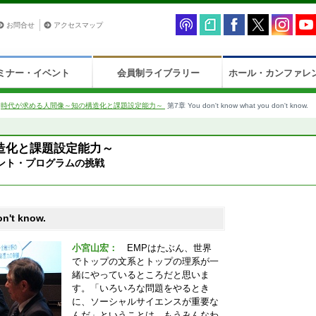
お問合せ
アクセスマップ
ミナー・イベント
会員制ライブラリー
ホール・カンファレ
>
時代が求める人間像～知の構造化と課題設定能力～
第7章 You don't know what you don't know.
造化と課題設定能力～
ント・プログラムの挑戦
n't know.
小宮山宏：
EMPはたぶん、世界
でトップの文系とトップの理系が一
緒にやっているところだと思いま
す。「いろいろな問題をやるとき
に、ソーシャルサイエンスが重要な
んだ」ということは、もうみんなわ