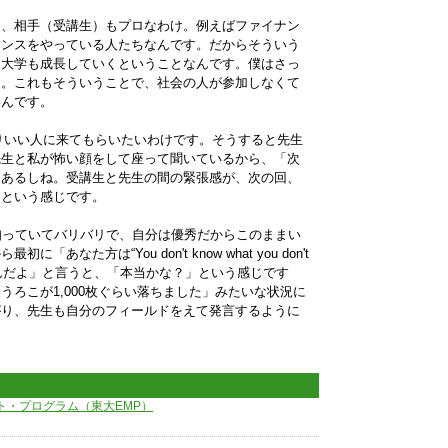
も、相手（受講生）もプロなわけ。例えばファイナン
ナンスをやっている人たちなんです。だからそういう
、大学も成長していくということなんです。僕はさっ
ょ。これもそういうことで、社会の人が参加しなくて
いんです。
りいい人に来てもらいたいわけです。そうすると先生
先生と私が怖い顔をして座って聞いているから、「次
もあるしね。受講生と先生の間の緊張感が、次の回、
くという感じです。
知っていてバリバリで、自分は優秀だからこのままい
なた方は“You don't know what you don't
ないんだよ」と言うと、「本当かな？」という感じです
ろこが1,000枚ぐらい落ちました」みたいな状況に
がり、先生も自分のフィールドをえて発言するように
ト・プログラム（東大EMP）