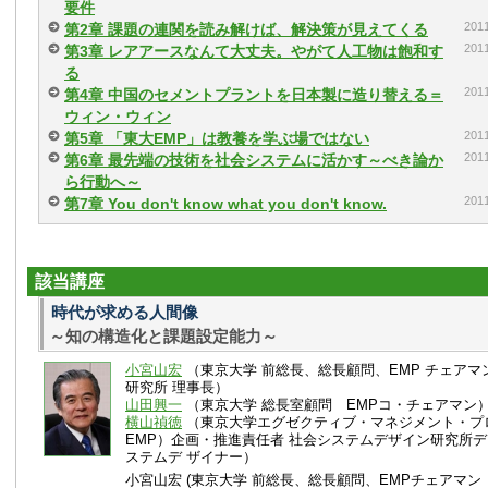
要件
20
第2章 課題の連関を読み解けば、解決策が見えてくる
20
第3章 レアアースなんて大丈夫。やがて人工物は飽和す
る
20
第4章 中国のセメントプラントを日本製に造り替える＝
ウィン・ウィン
20
第5章 「東大EMP」は教養を学ぶ場ではない
20
第6章 最先端の技術を社会システムに活かす～べき論か
ら行動へ～
20
第7章 You don't know what you don't know.
該当講座
時代が求める人間像
～知の構造化と課題設定能力～
小宮山宏
（東京大学 前総長、総長顧問、EMP チェアマ
研究所 理事長）
山田興一
（東京大学 総長室顧問 EMPコ・チェアマン
横山禎徳
（東京大学エグゼクティブ・マネジメント・プ
EMP）企画・推進責任者 社会システムデザイン研究所
ステムデ ザイナー）
小宮山宏 (東京大学 前総長、総長顧問、EMPチェアマ