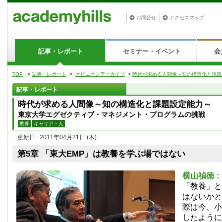
お問合せ
アクセスマップ
記事・レポート
セミナー・イベント
会
TOP
>
記事・レポート
>
オピニオンアーカイブ
>
時代が求める人間像～知の構造化と課
記事・レポート
時代が求める人間像～知の構造化と課題設定能力～
東京大学エグゼクティブ・マネジメント・プログラムの挑戦
教養
キャリア・人
更新日 : 2011年04月21日
(木)
第5章 「東大EMP」は教養を学ぶ場ではない
横山禎徳
「教養」と
はないかと
際は今、小
したように