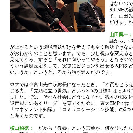
はないので
をEMPの
て、山田先
だけますか
山田興一
話から、C
が上がるという環境問題だけを考えても全く解決できな
がおわかりのことと思います。でも、少し視点を変える
見えてくる、すると「それに向かってやろう」となるの
ういう課題設定をして、実際にビジョンを出せる人間を
いこうか」というところから話が進んだのです。
東大では小宮山先生が総長になったとき、「本質をとら
じる力」「先頭に立つ勇気」という3つの目標をはっきり
ました。では、それを社会にどうつなぐか。我々の知を
設定能力のあるリーダーを育てるために、東大EMPでは
「マネジメント知識」「コミュニケーション技能」の3つ
と考えたのです。
横山禎徳：
だから「教養」という言葉が、何かぴった