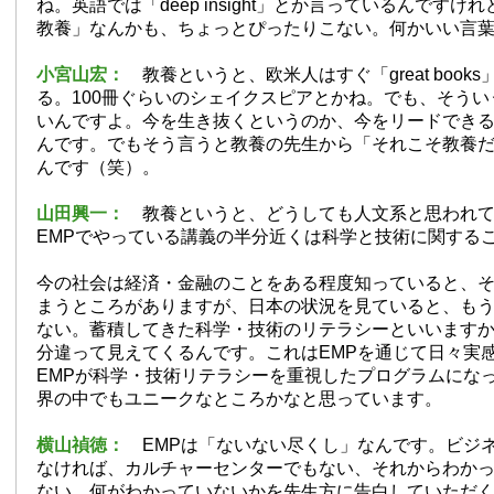
ね。英語では「deep insight」とか言っているんですけ
教養」なんかも、ちょっとぴったりこない。何かいい言
小宮山宏：
教養というと、欧米人はすぐ「great book
る。100冊ぐらいのシェイクスピアとかね。でも、そう
いんですよ。今を生き抜くというのか、今をリードでき
んです。でもそう言うと教養の先生から「それこそ教養
んです（笑）。
山田興一：
教養というと、どうしても人文系と思われ
EMPでやっている講義の半分近くは科学と技術に関する
今の社会は経済・金融のことをある程度知っていると、
まうところがありますが、日本の状況を見ていると、も
ない。蓄積してきた科学・技術のリテラシーといいます
分違って見えてくるんです。これはEMPを通じて日々実
EMPが科学・技術リテラシーを重視したプログラムにな
界の中でもユニークなところかなと思っています。
横山禎徳：
EMPは「ないない尽くし」なんです。ビジ
なければ、カルチャーセンターでもない、それからわか
ない。何がわかっていないかを先生方に告白していただ