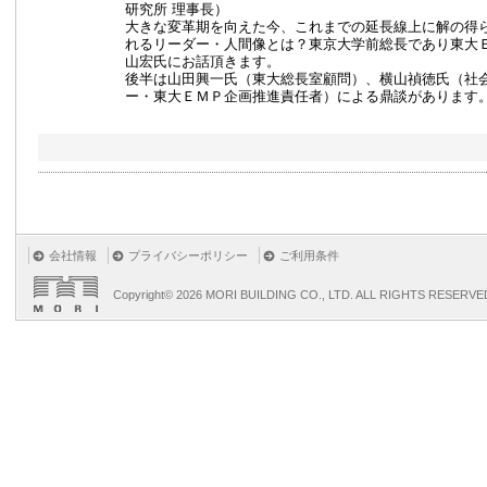
研究所 理事長）
大きな変革期を向えた今、これまでの延長線上に解の得
れるリーダー・人間像とは？東京大学前総長であり東大
山宏氏にお話頂きます。
後半は山田興一氏（東大総長室顧問）、横山禎徳氏（社
ー・東大ＥＭＰ企画推進責任者）による鼎談があります
会社情報
プライバシーポリシー
ご利用条件
Copyright©
2026 MORI BUILDING CO., LTD. ALL RIGHTS RESERVE