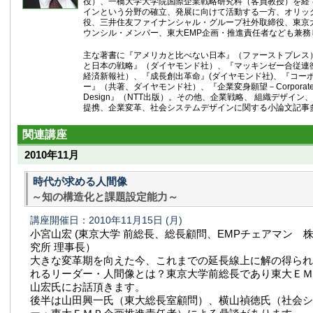
役）、一橋大学大学院国際企業戦略研究科（客員教授）を経
インという分野の確立、発展に向けて活動する一方、オリッ
役、三井住友ファイナンシャル・グループ社外取締役、東京
ウンシル・メンバー、東大EMP企画・推進責任者なども兼務
主な著書に『アメリカと比べない日本』（ファーストプレス
と日本の戦略』（ダイヤモンド社）、『マッキンゼー合従連
経済新報社）、『成長創出革命』(ダイヤモンド社)、『コー
ー』（共著、ダイヤモンド社）、『企業変身願望－Corporate Met
Design』（NTT出版）。その他、企業戦略、 組織デザイ
提携、企業変革、社会システムデザインに関する小論文記事
関連講座
2010年11月
時代が求める人間像
～知の構造化と課題設定能力～
講座開催日：2010年11月15日
(月)
小宮山宏 (東京大学 前総長、総長顧問、EMPチェアマン 
究所 理事長）
大きな変革期を向えた今、これまでの延長線上に解の得られ
れるリーダー・人間像とは？東京大学前総長であり東大ＥＭ
山宏氏にお話頂きます。
後半は山田興一氏（東大総長室顧問）、横山禎徳氏（社会シ