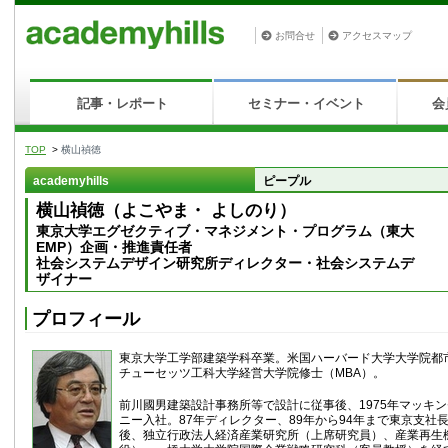
お問合せ
アクセスマップ
記事・レポート
セミナー・イベント
会
TOP
>
横山禎徳
academyhills
ピープル
横山禎徳（よこやま・ よしのり）
東京大学エグゼクティブ・マネジメント・プログラム（東大
EMP）企画・推進責任者
社会システムデザイン研究所ディレクター・社会システムデ
ザイナー
プロフィール
東京大学工学部建築学科卒業。米国ハーバード大学大学院都
チューセッツ工科大学経営大学院修士（MBA）。
前川國男建築設計事務所等で設計に従事後、1975年マッキ
ニー入社。87年ディレクター、89年から94年まで東京支社長
後、独立行政法人経済産業研究所（上席研究員）、産業再生