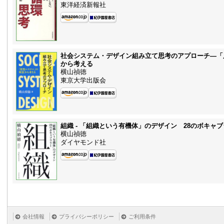
東洋経済新報社
社会システム・デザイン組み立て思考のアプローチ—「
から考える
横山禎徳
東京大学出版会
組織 - 「組織という有機体」のデザイン 28のボキャ
横山禎徳
ダイヤモンド社
会社情報
プライバシーポリシー
ご利用条件