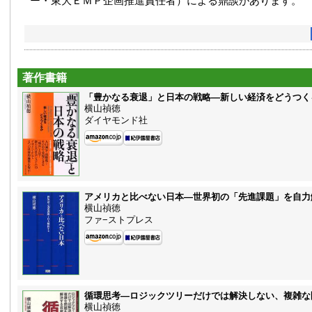
ー・東大ＥＭＰ企画推進責任者）による鼎談があります。
著作書籍
「豊かなる衰退」と日本の戦略—新しい経済をどうつく
横山禎徳
ダイヤモンド社
アメリカと比べない日本—世界初の「先進課題」を自力
横山禎徳
ファ−ストプレス
循環思考—ロジックツリーだけでは解決しない、複雑な
横山禎徳