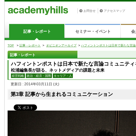
お問合せ
アクセスマップ
記事・レポート
セミナー・イベント
会
TOP
>
記事・レポート
>
オピニオンアーカイブ
>
ハフィントンポストは日本で新たな言論
記事・レポート
ハフィントンポストは日本で新たな言論コミュニティ
松浦編集長が語る、ネットメディアの課題と未来
経営戦略
政治・経済・国際
キャリア・人
更新日 : 2014年03月11日
(火)
第3章 記事から生まれるコミュニケーション