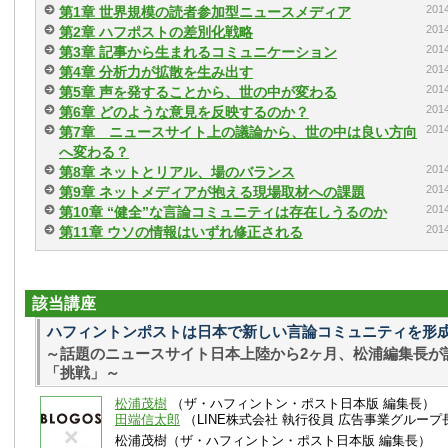
20
第1章 世界規模の読者参加型ニュースメディア
20
第2章 ハフポストの差別化戦略
20
第3章 記事から生まれるコミュニケーション
20
第4章 分析力が拡散を生み出す
20
第5章 声を発することから、世の中が変わる
20
第6章 どのような意見を反映するのか？
20
第7章 ニュースサイト上の議論から、世の中は良い方向
へ変わる？
20
第8章 ネットとリアル、場のバランス
20
第9章 ネットメディアが抱える現場取材への課題
20
第10章 “健全”な言論コミュニティは存在しうるのか
20
第11章 ウソの情報はいずれ修正される
該当講座
ハフィントンポストは日本で新しい言論コミュニティを形
～話題のニュースサイト日本上陸から2ヶ月、松浦編集長が
「挑戦」～
松浦茂樹
（ザ・ハフィントン・ポスト日本版 編集長）
田端信太郎
（LINE株式会社 執行役員 広告事業グループ
松浦茂樹（ザ・ハフィントン・ポスト日本版 編集長）