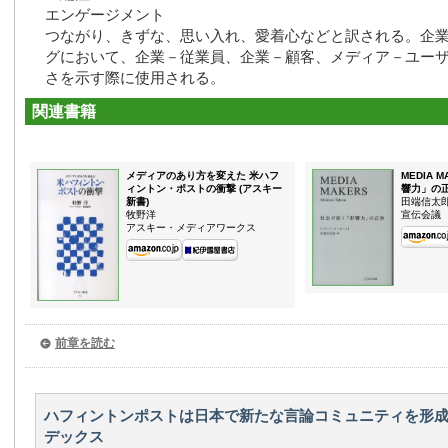
エンゲージメント
つながり、きずな、思い入れ、愛着心などと訳される。企
グにおいて、企業－従業員、企業－顧客、メディア－ユー
さを示す際に使用される。
関連書籍
メディアのあり方を変えた 米ハフ
MEDIA
ィントン・ポストの衝撃 (アスキー
響力」の
新書)
田端信太
牧野洋
宣伝会議
アスキー・メディアワークス
前章を読む
ハフィントンポストは日本で新たな言論コミュニティを形成
デックス