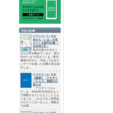
注目の記事
07月21日
(火)
更新
本から「いま」が見
えてくる新刊10選 ～
2026年7月～
毎日出版されるたく
さんの本を眺めていると、世の
中の“いま”が見えてくる。新刊
書籍の中から、今知っておきた
いテーマを扱った10冊の本を紹
介しま....
07月01日
(水)
更新
【重要】「アカデミ
ーヒルズ」閉館のお
知らせ
「アカデミーヒル
ズ」は、2024年6月30日をもっ
て閉館させていただくこととな
りました。これまでのご利用あ
りがとうございました。閉館ま
での間....
06月23日
(火)
更新