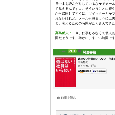
日中本を読んだりしているなかでメー
て見えるんですよ。そういうことに費
から帰国してすぐに、ツイッターとか
れないけれど。メールも減るように工
と、考えるための時間がたくさんでき
髙島郁夫：
今、仕事じゃなくて個人的
間だそうです。確かに、すごい時間で
Tweet
関連書籍
遊ばない社員はいらない 仕事
高島郁夫
ダイヤモンド社
前章を読む