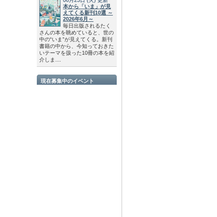
本から「いま」が見
えてくる新刊10選 ～
2026年6月～
毎日出版されるたく
さんの本を眺めていると、世の
中の“いま”が見えてくる。新刊
書籍の中から、今知っておきた
いテーマを扱った10冊の本を紹
介しま....
現在募集中のイベント