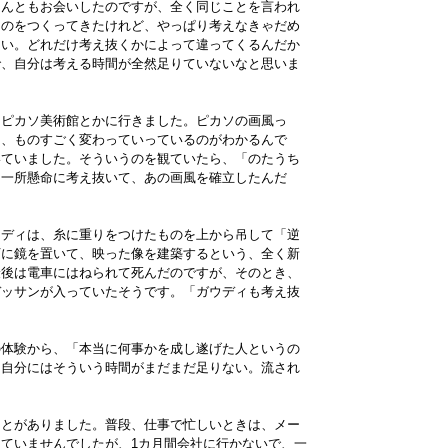
さんともお会いしたのですが、全く同じことを言われ
ものをつくってきたけれど、やっぱり考えなきゃだめ
さい。どれだけ考え抜くかによって違ってくるんだか
で、自分は考える時間が全然足りていないなと思いま
、ピカソ美術館とかに行きました。ピカソの画風っ
と、ものすごく変わっていっているのがわかるんで
いていました。そういうのを観ていたら、「のたうち
も一所懸命に考え抜いて、あの画風を確立したんだ
ウディは、糸に重りをつけたものを上から吊して「逆
下に鏡を置いて、映った像を建築するという、全く新
最後は電車にはねられて死んだのですが、そのとき、
デッサンが入っていたそうです。「ガウディも考え抜
の体験から、「本当に何事かを成し遂げた人というの
。自分にはそういう時間がまだまだ足りない。流され
ことがありました。普段、仕事で忙しいときは、メー
ていませんでしたが、1カ月間会社に行かないで、一