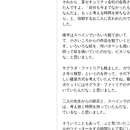
それから、某セキュリティ会社の会長
たんですよ。「自分も今までなかった
なんだよ。もっと考える時間を持ちな
ら」と。信頼するお二人に言われたの
した。
後半はスペインでいろいろ観て歩いて
て、小さいころからの作品を観ていく
す。いろいろな絵を、何パターンも描
回って絵を描いていたのかな。ピカソ
な」と思いました。
サグラダ・ファミリアも観ました。ガ
さ吊り模型」というのを作って、その
しい建築方式を考えていたんですね。
ポケットにはサグラダ・ファミリアの
いていたんだな」と思いました。
二人の先生からの助言と、スペインで
は、考え抜く時間を持っていたんだな
ているな」と思いました。
そういうこともあって、ふと気づいた
ルやツイッターをする時間なんて気にし