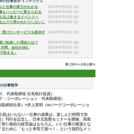
った男の仕事哲学 インデックス
2011年07月12日
(火)
遊ぶと仕事の実力がわかる
2011年07月14日
(木)
試練もハッピーに変えられる
2011年07月15日
(金)
00人以上集まるイベントへ
2011年07月19日
(火)
ち込んだり浮かれたりしないこ
2011年07月21日
(木)
店、受けたいサービスを提供す
2011年07月22日
(金)
花屋に転身した理由とは？
2011年07月25日
(月)
カ月間、会社を休む
2011年07月26日
(火)
間で決まる」
た男の仕事哲学
ス 代表取締役 社長執行役員）
ク・コーポレーション 代表取締役）
表取締役社長）×井上英明（㈱パークコーポレーショ
い社員はいらない～仕事の成果は、楽しんだ時間で決
社）刊行を記念し、日本元気塾セミナーを開催。髙島
て得た独自の経営論はもちろん、いい仕事の根源とな
するために「もっと本気で遊べ！」という強烈なメッ