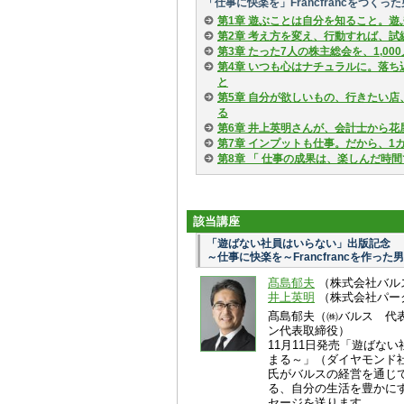
「仕事に快楽を」Francfrancをつく
第1章 遊ぶことは自分を知ること。
第2章 考え方を変え、行動すれば、
第3章 たった7人の株主総会を、1,0
第4章 いつも心はナチュラルに。落
と
第5章 自分が欲しいもの、行きたい
る
第6章 井上英明さんが、会計士から
第7章 インプットも仕事。だから、1
第8章 「 仕事の成果は、楽しんだ時
該当講座
「遊ばない社員はいらない」出版記念
～仕事に快楽を～Francfrancを作っ
髙島郁夫
（株式会社バル
井上英明
（株式会社パー
髙島郁夫（㈱バルス 代
ン代表取締役）
11月11日発売「遊ばな
まる～」（ダイヤモンド
氏がバルスの経営を通じ
る、自分の生活を豊かに
セージを送ります。