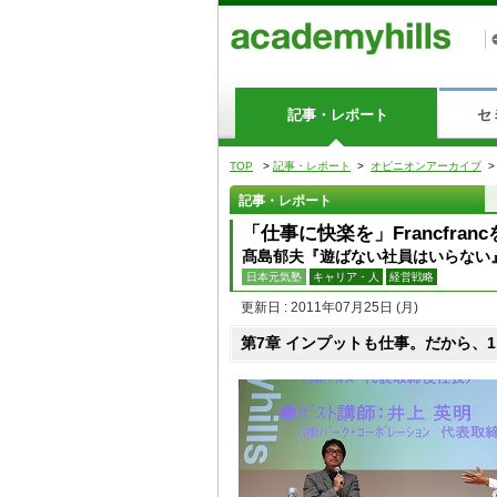
記事・レポート
セ
TOP
>
記事・レポート
>
オピニオンアーカイブ
記事・レポート
「仕事に快楽を」Francfra
髙島郁夫『遊ばない社員はいらない』
日本元気塾
キャリア・人
経営戦略
更新日 : 2011年07月25日
(月)
第7章 インプットも仕事。だから、