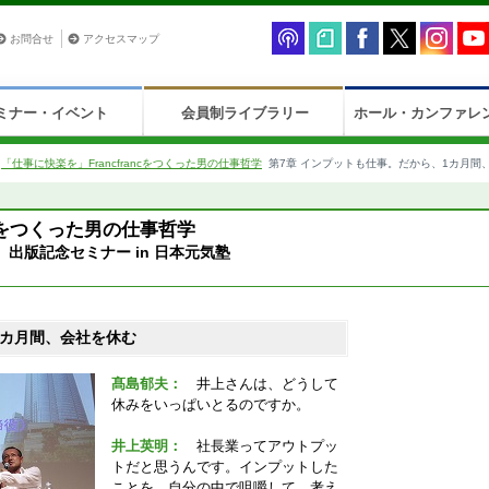
お問合せ
アクセスマップ
ミナー・イベント
会員制ライブラリー
ホール・カンファレ
>
「仕事に快楽を」Francfrancをつくった男の仕事哲学
第7章 インプットも仕事。だから、1カ月間
ncをつくった男の仕事哲学
出版記念セミナー in 日本元気塾
1カ月間、会社を休む
髙島郁夫：
井上さんは、どうして
休みをいっぱいとるのですか。
井上英明：
社長業ってアウトプッ
トだと思うんです。インプットした
ことを、自分の中で咀嚼して、考え