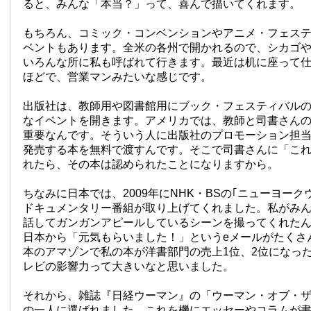
ると、みんな「本当？」って、喜んで描いてくれます。
もちろん、コミック・コンベンションやアニメ・フェス
ベントもあります。全米の各州で開かれるので、シカゴ
いろんな所に私も呼ばれて行きます。最近は机に座って
ほどで、営業マンみたいな感じです。
出版社は、教師用や図書館用にブック・フェスティバル
なイベントを開きます。アメリカでは、教師と司書さん
重要なんです。そういう人に出版社のプロモーション担
発売する本を無料で渡すんです。そこで司書さんに「こ
れたら、その本は認められたことになりますから。
ちなみに日本では、2009年にNHK・BSの｢ニューヨー
ドキュメンタリー番組が取り上げてくれました。私がみ
話してガンガンアピールしているシーンを撮ってくれた
日本から「元気もらいました！」というeメールがたくさ
本のアマゾンで私の本が洋書部門の売上1位、2位になっ
レビの影響力って大きいなと思いました。
それから、雑誌『日経ウーマン』の「ウーマン・オブ・ザ・
の一人に選ばれました。これを機にエッセーやコラムが