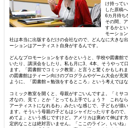
け持ってい
した原稿へ
6カ月待ち
その間、ア
するかとい
モーション
社は本当に出版するだけの会社なので、どんなに大きな
ーションはアーティスト自身がするんです。
どんなプロモーションをするかというと、学校や図書館
いたり、講演会をしたり。私も月に3、4本、そうやって
ます。「図書館でコミック教室」と言うと驚くかもしれ
の図書館はティーン向けのプログラムやゲーム大会が充
ように、「図書館＝勉強をするところ」という考えでは
コミック教室を開くと、母親がすごいんですよ。「ミサ
才なの、見て」とか「とっても上手でしょう？ これな
アーティストになれるわ」みたいな感じで、子どもが描
ます。そういう母親の子どもはシャイだったりするので
めてよ」という感じですけど。アメリカは褒めて伸ばす
定的なことは絶対言いません。「ここのライン、いいね