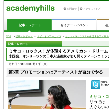
お問合せ
アクセスマップ
記事・レポート
セミナー・イベント
会
TOP
>
記事・レポート
>
オピニオンアーカイブ
>
ミサコ・ロックス！が体現するアメリカ
記事・レポート
ミサコ・ロックス！が体現するアメリカン・ドリーム
米国発、オンリーワンの日本人漫画家が切り開くティーンコミッ
更新日 : 2010年09月17日
(金)
第5章 プロモーションはアーティストが自分でやる
ミサコ・
リカでは、
人ぐらいの