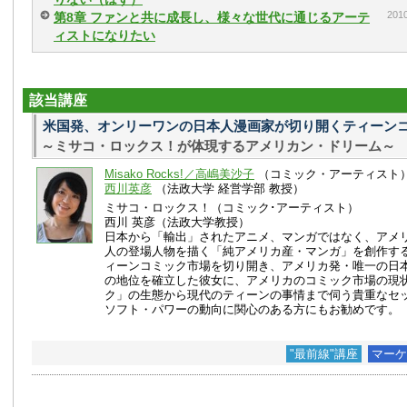
20
第8章 ファンと共に成長し、様々な世代に通じるアーテ
ィストになりたい
該当講座
米国発、オンリーワンの日本人漫画家が切り開くティーン
～ミサコ・ロックス！が体現するアメリカン・ドリーム～
Misako Rocks!／高嶋美沙子
（コミック・アーティスト
西川英彦
（法政大学 経営学部 教授）
ミサコ・ロックス！（コミック･アーティスト）
西川 英彦（法政大学教授）
日本から「輸出」されたアニメ、マンガではなく、アメ
人の登場人物を描く「純アメリカ産・マンガ」を創作す
ィーンコミック市場を切り開き、アメリカ発・唯一の日
の地位を確立した彼女に、アメリカのコミック市場の現
ク」の生態から現代のティーンの事情まで伺う貴重なセ
ソフト・パワーの動向に関心のある方にもお勧めです。
"最前線"講座
マーケ