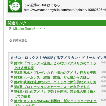
この記事のURLはこちら。
http://www.academyhills.com/note/opinion/10082505mi
関連リンク
Misako Rocks! サイト
前章を読む
ミサコ・ロックス！が体現するアメリカン・ドリーム イン
20
第1章 「コミック＝漫画」じゃない!?アメリカのコミッ
クは多種多様
20
第2章 執念とプレゼン力で、憧れのアメリカ行きを実現
20
第3章 ホームレス→結婚→離婚。どん底からの脱出
20
第4章 映画は過激なのに、コミックは保守的なアメリカ
20
第5章 プロモーションはアーティストが自分でやる
20
第6章 憧れのアメリカで受けた差別。異文化の架け橋と
しての使命
20
第7章 キンドルやiPadの影響は、紙のコミックにはあま
りない（はず）