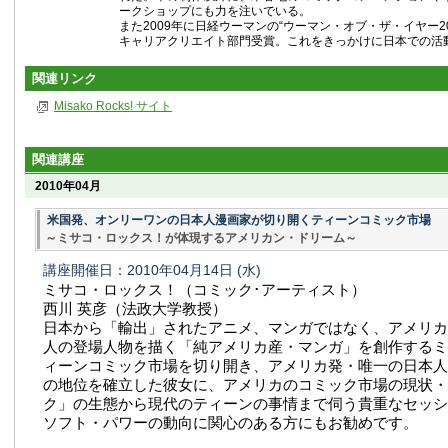
ークショップにも力を注いでいる。
また2009年に日経ウーマンの“ウーマン・オブ・ザ・イヤー2
キャリアクリエイト部門受賞。これをきっかけに日本での活
関連リンク
Misako Rocks! サイト
関連講座
2010年04月
米国発、オンリーワンの日本人漫画家が切り開くティーンコミック市場
～ミサコ・ロックス！が体現するアメリカン・ドリーム～
講座開催日：2010年04月14日
(水)
ミサコ・ロックス！（コミック･アーティスト）
西川 英彦（法政大学教授）
日本から「輸出」されたアニメ、マンガではなく、アメリカ
人の登場人物を描く「純アメリカ産・マンガ」を創作するミ
ィーンコミック市場を切り開き、アメリカ発・唯一の日本人
の地位を確立した彼女に、アメリカのコミック市場の現状・
ク」の生態から現代のティーンの事情まで伺う貴重なセッシ
ソフト・パワーの動向に関心のある方にもお勧めです。