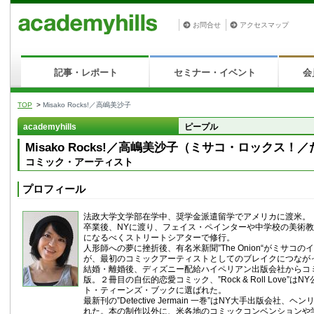
お問合せ
アクセスマップ
記事・レポート
セミナー・イベント
会
TOP
>
Misako Rocks!／高嶋美沙子
academyhills
ピープル
Misako Rocks!／高嶋美沙子（ミサコ・ロックス
コミック・アーティスト
プロフィール
法政大学文学部在学中、奨学金派遣留学でアメリカに渡米。
卒業後、NYに渡り、フェイス・ペインターや中学校の美術
になるべくストリートシアターで修行。
人形師への夢に挫折後、有名米新聞”The Onion“がミサコ
が、最初のコミックアーティストとしてのブレイクにつなが
結婚・離婚後、ディズニー配給ハイペリアン出版会社からコ
版。２冊目の自伝的恋愛コミック、”Rock & Roll Love”
ト・ティーンズ・ブックに選ばれた。
最新刊の”Detective Jermain 一巻”はNY大手出版会社
れた。本の制作以外に、米各地のコミックコンベンションや