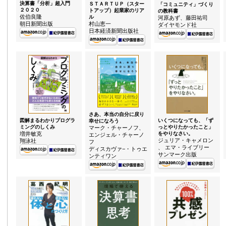
決算書「分析」超入門
ＳＴＡＲＴＵＰ（スター
「コミュニティ」づくり
２０２０
トアップ）起業家のリア
の教科書
佐伯良隆
ル
河原あず、藤田祐司
朝日新聞出版
村山恵一
ダイヤモンド社
日本経済新聞出版社
さあ、本当の自分に戻り
図解まるわかりプログラ
いくつになっても、「ず
幸せになろう
ミングのしくみ
っとやりたかったこと」
マーク・チャーノフ、
増井敏克
をやりなさい。
エンジェル・チャーノ
ジュリア・キャメロン
翔泳社
フ
、 エマ・ライブリー
ディスカヴァ−・トゥエ
サンマーク出版
ンティワン