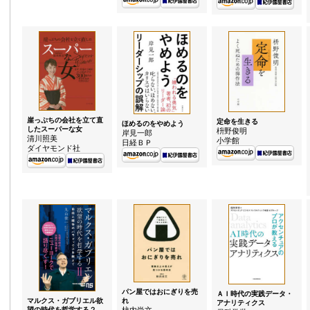
崖っぷちの会社を立て直
定命を生きる
ほめるのをやめよう
したスーパーな女
枡野俊明
岸見一郎
清川照美
小学館
日経ＢＰ
ダイヤモンド社
パン屋ではおにぎりを売
ＡＩ時代の実践データ・
マルクス・ガブリエル欲
れ
アナリティクス
望の時代を哲学する２