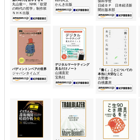
柿内尚文
保科学世
丸山俊一、NHK「欲望
かんき出版
日経ＢＰ 日本経済新
の時代の哲学」制作班
聞出版本部
ＮＨＫ出版
デジタルマーケティング
見るだけノート
パディントンベアの世界
「働く」ことについての
山浦直宏
ジャパンタイムズ
本当に大切なこと
宝島社
古野庸一
白桃書房