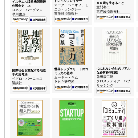
トレイルブレイザー
イスラエル諜報機関暗殺
９０歳を生きること
マーク・ベニオフ、モ
作戦全史 上
童門冬二
ニカ・ラングレー
ロネン・バーグマン
東洋経済新報社
東洋経済新報社
早川書房
つぶれない会社のリアル
世界トップエリートのコ
国際社会を支配する地政
な経営経理戦略
ミュ力の基本
学の思考法
前田康二郎
ムーギー・キム
ペドロ・バーニョス
クロスメディア・パブ
ＰＨＰ研究所
講談社
リッシング