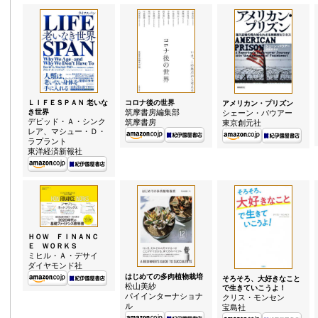
コロナ後の世界
ＬＩＦＥＳＰＡＮ 老いな
アメリカン・プリズン
筑摩書房編集部
き世界
シェーン・バウアー
デビッド・Ａ・シンク
筑摩書房
東京創元社
レア、マシュー・Ｄ・
ラプラント
東洋経済新報社
ＨＯＷ ＦＩＮＡＮＣ
Ｅ ＷＯＲＫＳ
ミヒル・Ａ・デサイ
ダイヤモンド社
はじめての多肉植物栽培
そろそろ、大好きなこと
松山美紗
で生きていこうよ！
パイインターナショナ
クリス・モンセン
ル
宝島社