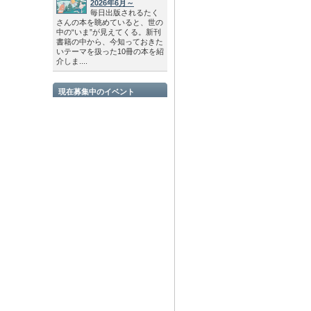
2026年6月～
毎日出版されるたく
さんの本を眺めていると、世の
中の“いま”が見えてくる。新刊
書籍の中から、今知っておきた
いテーマを扱った10冊の本を紹
介しま....
現在募集中のイベント