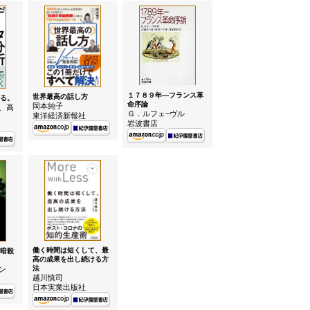
１７８９年—フランス革
世界最高の話し方
る。
命序論
岡本純子
、高
Ｇ．ルフェ−ヴル
東洋経済新報社
岩波書店
働く時間は短くして、最
暗殺
高の成果を出し続ける方
法
ン
越川慎司
日本実業出版社