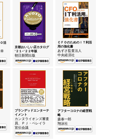
ＣＦＯのためのＩＴ利活
Ｏ活
用の強化書
京都おいしい店カタログ
あずさ監査法人
俊幸
’２１−’２２年版
中央経済社
朝日新聞出版
ブランデッドエンターテ
アフターコロナの経営戦
イメント
略
カンヌライオンズ審査
森泰一郎
員、ＰＪ・ペレイラ
翔泳社
宣伝会議