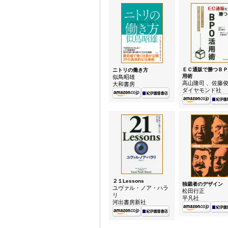
ＥＣ通販で勝つＢＰ
ニトリの働き方
用術
似鳥昭雄
高山隆司 、佐藤
大和書房
ダイヤモンド社
２１Lessons
独裁者のデザイン
ユヴァル・ノア・ハラ
松田行正
リ
平凡社
河出書房新社