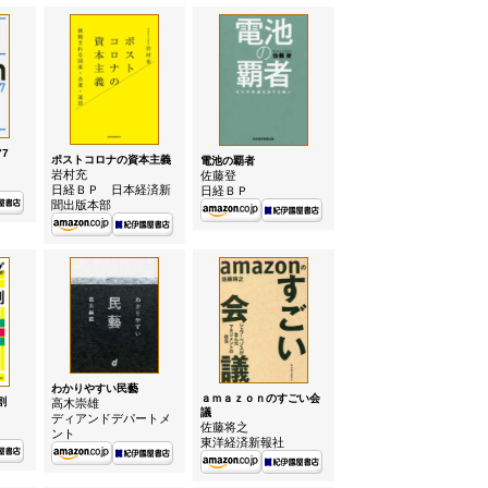
77
ポストコロナの資本主義
電池の覇者
岩村充
佐藤登
日経ＢＰ 日本経済新
日経ＢＰ
聞出版本部
わかりやすい民藝
ａｍａｚｏｎのすごい会
割
高木崇雄
議
ディアンドデパートメ
佐藤将之
ント
東洋経済新報社