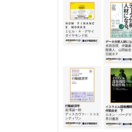
ＨＯＷ ＦＩＮＡＮＣ
Ｅ ＷＯＲＫＳ
ミヒル・Ａ・デサイ
ダイヤモンド社
データ分析人材にな
木田浩理、伊藤豪
階勇人、山田紘史
日経ＢＰ
行動経済学
イスラエル諜報機関
岩澤誠一郎
作戦全史 下
ディスカヴァ−・トゥエ
ロネン・バーグマ
ンティワン
早川書房