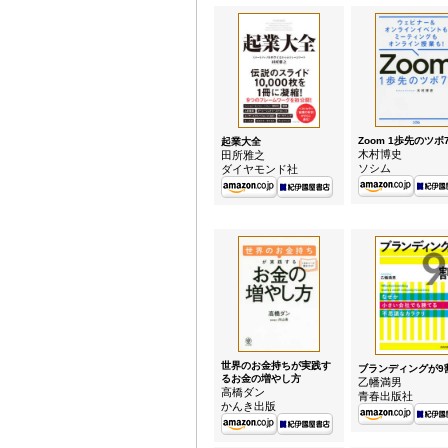
Zoom 1歩先のツボ
起業大全
木村博史
田所雅之
ソシム
ダイヤモンド社
世界のお金持ちが実践す
ブランディングが9
るお金の増やし方
乙幡満男
高橋ダン
青春出版社
かんき出版