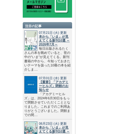
注目の記事
07月21日
(火)
更新
本から「いま」が見
えてくる新刊10選 ～
2026年7月～
毎日出版されるたく
さんの本を眺めていると、世の
中の“いま”が見えてくる。新刊
書籍の中から、今知っておきた
いテーマを扱った10冊の本を紹
介しま....
07月01日
(水)
更新
【重要】「アカデミ
ーヒルズ」閉館のお
知らせ
「アカデミーヒル
ズ」は、2024年6月30日をもっ
て閉館させていただくこととな
りました。これまでのご利用あ
りがとうございました。閉館ま
での間....
06月23日
(火)
更新
本から「いま」が見
えてくる新刊10選 ～