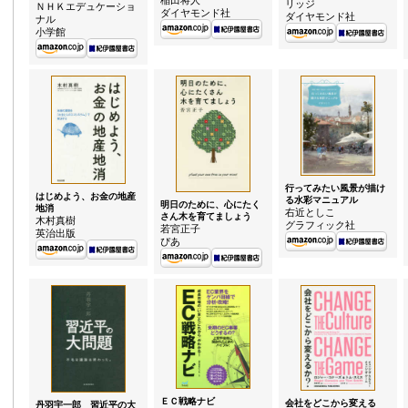
稲田将人
リッジ
ＮＨＫエデュケーショ
ダイヤモンド社
ダイヤモンド社
ナル
小学館
行ってみたい風景が描け
はじめよう、お金の地産
る水彩マニュアル
明日のために、心にたく
地消
右近としこ
さん木を育てましょう
木村真樹
グラフィック社
若宮正子
英治出版
ぴあ
ＥＣ戦略ナビ
会社をどこから変える
丹羽宇一郎 習近平の大