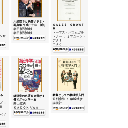
天皇陛下と美智子さま -
ＳＡＬＥＳ ＧＲＯＷＴ
写真集 平成三十年 祈り
Ｈ
朝日新聞出版
トーマス・バウムガル
朝日新聞出版
ンサ
トナー ： オマユーン・
アタミ
ＴＡＣ
教養としての物理学入門
る
経済学の名著５０冊が１
笠利彦弥 ： 藤城武彦
冊でざっと学べる
ズ ：
講談社
蔭山克秀
田
ＫＡＤＯＫＡＷＡ
パブ