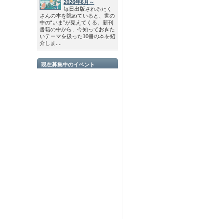
2026年6月～
毎日出版されるたく
さんの本を眺めていると、世の
中の“いま”が見えてくる。新刊
書籍の中から、今知っておきた
いテーマを扱った10冊の本を紹
介しま....
現在募集中のイベント