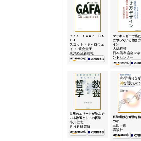
ｔｈｅ ｆｏｕｒ ＧＡ
マッキンゼーで当た
ＦＡ
にやっている働き方
スコット・ギャロウェ
イン
大嶋祥誉
イ ： 渡会圭子
日本能率協会マネ
東洋経済新報社
ントセンター
世界のエリートが学んで
科学者はなぜ神を信
いる教養としての哲学
のか
小川仁志
三田一郎
ＰＨＰ研究所
講談社