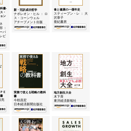
科書-
食と健康の一億年史
新・完訳成功哲学
ス・
スティーブン・レ ： 大
ナポレオン・ヒル ： ロ
ョン
沢章子
ス・コーンウェル
亜紀書房
アチーブメント出版
ネ
部 ：
ーバ
レビ
ＰＥ
実務で使える戦略の教科
地方創生大全
書
書
木下斉
裕亮
今枝昌宏
東洋経済新報社
日本経済新聞出版社