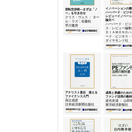
イノベーションの教
逆転交渉術—まずは「ノ
ハーバード・ビジネ
ー」を引き出せ
レビューイノベーシ
クリス・ヴォス ： ター
論文ベ
ル・ラズ：佐藤桂
ハーバード・ビジ
早川書房
ス・レビュー編集
ＤＩＡＭＯＮＤハ
ード・ビジネス・
ダイヤモンド社
アナリスト直伝 使える
成長と承継のための
ファイナンス入門
ファンド活用の教科
高辻成彦
波光史成 ： 山田
日本経済新聞出版社
東洋経済新報社