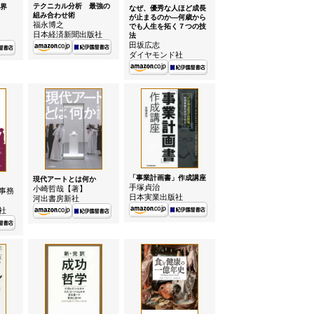
テクニカル分析 最強の
界
なぜ、優秀な人ほど成長
組み合わせ術
が止まるのか—何歳から
福永博之
でも人生を拓く７つの技
日本経済新聞出版社
法
田坂広志
ダイヤモンド社
「事業計画書」作成講座
現代アートとは何か
手塚貞治
小崎哲哉【著】
事務
日本実業出版社
河出書房新社
社