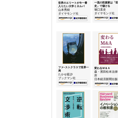
一流の投資家は「世
世界のエリートが今一番
史」で儲ける
入りたい大学ミネルバ
塚口直史
山本秀樹
ダイヤモンド社
ダイヤモンド社
ファ−ストクラスで世界一
変わるＭ＆Ａ
周
森・濱田松本法律
たかせ藍沙
所
ブックマン社
日本経済新聞出版