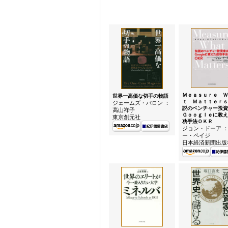
Ｍｅａｓｕｒｅ Ｗ
世界一高価な切手の物語
ｔ Ｍａｔｔｅｒｓ
ジェームズ・バロン ：
説のベンチャー投資
高山祥子
Ｇｏｏｇｌｅに教え
東京創元社
功手法ＯＫＲ
ジョン・ドーア ：
ー・ペイジ
日本経済新聞出版