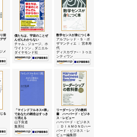
り前
数学センスが身につく本
僕たちは、宇宙のことぜ
デザ
アルフレッド・Ｓ・ポ
んぜんわからない
ザマンティエ ： 宮本寿
チャム，ジョージ、ホ
代
ワイトソン，ダニエル
ジメ
ディスカヴァ−・トゥエ
ダイヤモンド社
ンティワン
「マインドフルネス×禅」
リーダーシップの教科
じる
であなたの雑念はすっき
書 ハーバード・ビジネ
り消える
ス・レビュー
山下良道
ハーバード・ビジネス
集英社
： ＤＩＡＭＯＮＤハー
バード・ビジネス・レ
ビュー編集部