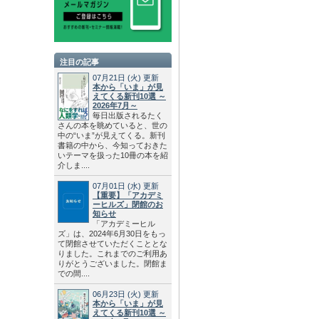
注目の記事
07月21日
(火)
更新
本から「いま」が見
えてくる新刊10選 ～
2026年7月～
毎日出版されるたく
さんの本を眺めていると、世の
中の“いま”が見えてくる。新刊
書籍の中から、今知っておきた
いテーマを扱った10冊の本を紹
介しま....
07月01日
(水)
更新
【重要】「アカデミ
ーヒルズ」閉館のお
知らせ
「アカデミーヒル
ズ」は、2024年6月30日をもっ
て閉館させていただくこととな
りました。これまでのご利用あ
りがとうございました。閉館ま
での間....
06月23日
(火)
更新
本から「いま」が見
えてくる新刊10選 ～