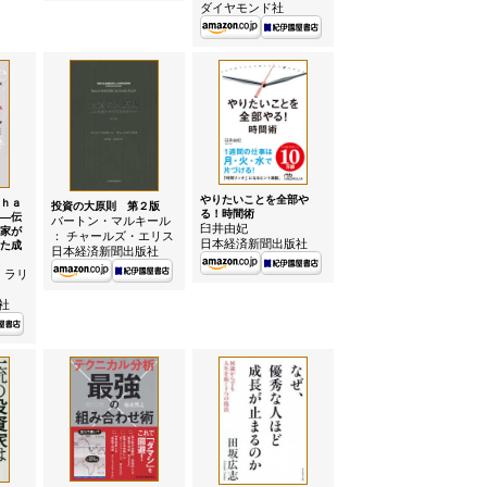
ダイヤモンド社
やりたいことを全部や
ｈａ
投資の大原則 第２版
る！時間術
—伝
バートン・マルキール
臼井由妃
家が
： チャールズ・エリス
日本経済新聞出版社
た成
日本経済新聞出版社
 ラリ
社