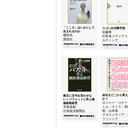
「こころ」はいかにして
スゴい白内障手術
生まれるのか
佐藤香
櫻井武
幻冬舎メディアコ
講談社
ルティング
会社をどこから変え
株主に文句を言わせな
か？
い！バフェットに学ぶ価
ロジャー・コナー
値創造経営
トム・スミス：高
手島直樹
稔：山本泉
日本経済新聞出
クロスメディア・
リッシング