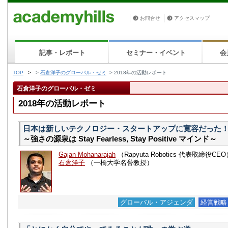
お問合せ
アクセスマップ
記事・レポート
セミナー・イベント
会
TOP
>
>
石倉洋子のグローバル・ゼミ
> 2018年の活動レポート
石倉洋子のグローバル・ゼミ
2018年の活動レポート
日本は新しいテクノロジー・スタートアップに寛容だった
～強さの源泉は Stay Fearless, Stay Positive マインド～
Gajan Mohanarajah
（Rapyuta Robotics 代表取締役CE
石倉洋子
（一橋大学名誉教授）
グローバル・アジェンダ
経営戦略