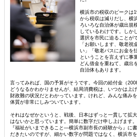
横浜市の税収のピークは1
から税収は減りだし、横
ろいろな自治体が歳出規
しているわけです。しか
選択を市民に迫ることが
「お願いします、敬老祝
い」「敬老パスにお金を
ということを言えずに事
どん借金を重ねて、歳出
自治体もあります。
言ってみれば、国の予算がそうです。今回の給付金（200
どうなるかわかりませんが、結局消費税は、いつかは上
財政難の状況だとわかっています。けれど、みんな痛み
体質が非常にしみついています。
それはなぜかというと、戦後、日本はずっと一貫して拡
はないかと思っています。簡単に数字だけ申し上げます
『福祉がいまできること—横浜市副市長の経験から』に
だきたいのですが、細かい数字が問題ではなく、横浜市