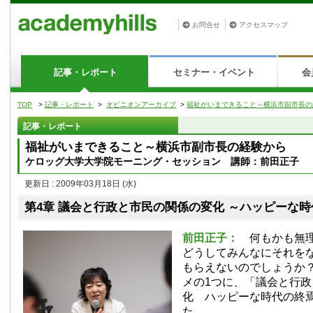
お問合せ
アクセスマップ
記事・レポート
セミナー・イベント
会
TOP
>
記事・レポート
>
オピニオンアーカイブ
>
福祉がいまできること～横浜市副市長の
記事・レポート
福祉がいまできること～横浜市副市長の経験から
ケロッグ大学大学院モーニング・セッション 講師：前田正子
更新日 : 2009年03月18日
(水)
第4章 議会と行政と市民の関係の変化 ～ハッピーな
前田正子：
何もかも無理
どうしてみんなにそれを
もらえないのでしょうか
メの1つに、「議会と行
化 ハッピーな時代の終
た。