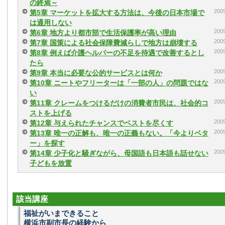
の終焉～
20
第5章 マーケットを拡大する方法は、今後の日本市場で
は通用しない
20
第6章 地方より都市部で生活保護率が高い理由
20
第7章 国策による社会保障費減らしで地方は崩壊する
20
第8章 例えば介護ヘルパーの不足を待遇で改善するとし
たら
20
第9章 本当に必要な公的サービスとは何か
20
第10章 ニートやフリーターは「一部の人」の問題ではな
い
20
第11章 クレームをつけるだけの消費者市民は、社会的コ
ストを上げる
20
第12章 与えられたチャンスでベストを尽くす
20
第13章 唯一の正解も、唯一の正義もない。「今よりベタ
ー」を探す
20
第14章 少子化と騒ぎながら、母国語も日本語も話せない
子どもを放置
該当講座
福祉がいまできること
横浜市副市長の経験から