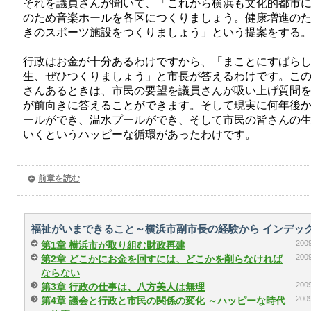
それを議員さんが聞いて、「これから横浜も文化的都市
のため音楽ホールを各区につくりましょう。健康増進の
きのスポーツ施設をつくりましょう」という提案をする
行政はお金が十分あるわけですから、「まことにすばら
生、ぜひつくりましょう」と市長が答えるわけです。こ
さんあるときは、市民の要望を議員さんが吸い上げ質問
が前向きに答えることができます。そして現実に何年後
ールができ、温水プールができ、そして市民の皆さんの
いくというハッピーな循環があったわけです。
前章を読む
福祉がいまできること～横浜市副市長の経験から インデッ
20
第1章 横浜市が取り組む財政再建
20
第2章 どこかにお金を回すには、どこかを削らなければ
ならない
20
第3章 行政の仕事は、八方美人は無理
20
第4章 議会と行政と市民の関係の変化 ～ハッピーな時代