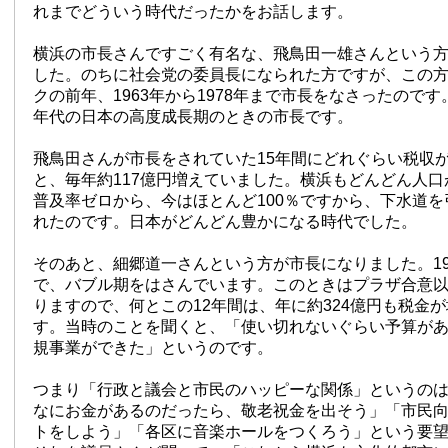
れまでどういう時代だったかをお話します。
横浜の市長さんですごく有名な、飛鳥田一雄さんという
した。のちに社会党の委員長になられた方ですが、この
クの前年、1963年から1978年まで市長をなさったのです
年代の日本の高度成長期のときの市長です。
飛鳥田さんが市長をされていた15年間にどれぐらい税収
と、毎年約117億円増えていました。横浜もどんどん人
普及率ゼロから、今はほとんど100％ですから、下水道
れたのです。日本がどんどん豊かになる時代でした。
そのあと、細郷道一さんという方が市長になりました。19
で、バブル期をはさんでいます。このときはプラザ合意
りますので、何とこの12年間は、年に約324億円も税金
す。当時のことを聞くと、「使い切れないぐらい予算が
規事業ができた」というのです。
つまり「行政と議会と市民のハッピーな関係」というの
なにお金があるのだったら、敬老祝金を出そう」「市民
トをしよう」「各区に音楽ホールをつくろう」という要